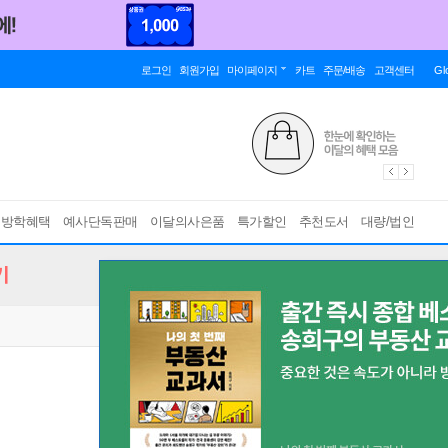
로그인
회원가입
마이페이지
카트
주문/배송
고객센터
Gl
름방학혜택
예사단독판매
이달의사은품
특가할인
추천도서
대량/법인
기