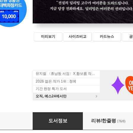
미리보기
사이즈비교
카드뉴스
공
뮤지컬 〈휴남동 서점〉X 황보름 작가 북토크
2026 젊은 작가 1위 : 청예
기간 한정 특가 도서
오직, 예스24에서만
딜리터
도서정보
리뷰/한줄평
(76/8)