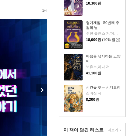
10,300
원
1
/4
헝거게임 : 50번째 추
첨의 날
수잔 콜린스 저/이원열 역
18,000
원
(10% 할인)
마음을 낚시하는 고양
이
보휴누,이나 저
41,100
원
시간을 짓는 시계요정
김미진 저
8,200
원
이 책이 담긴
리스트
더보기