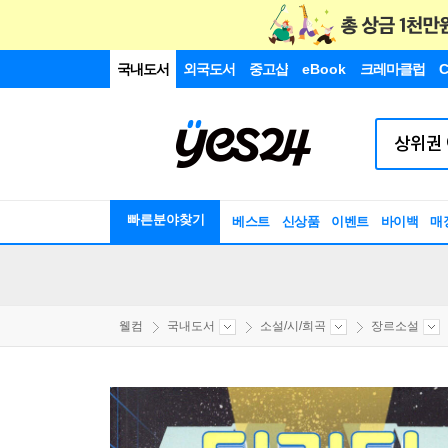
국내도서
외국도서
중고샵
eBook
크레마클럽
C
빠른분야찾기
베스트
신상품
이벤트
바이백
매
웰컴
국내도서
소설/시/희곡
장르소설