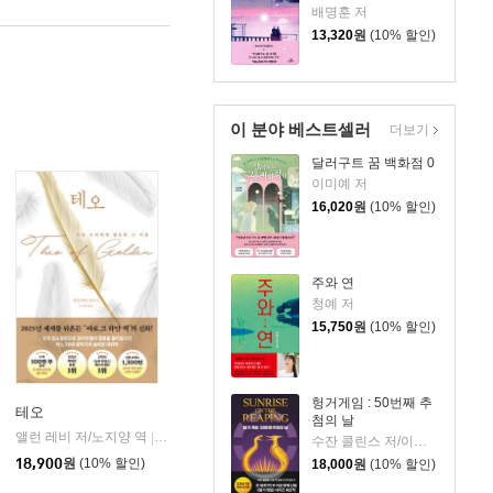
배명훈 저
13,320
원
(10% 할인)
이 분야 베스트셀러
더보기
달러구트 꿈 백화점 0
이미예 저
16,020
원
(10% 할인)
주와 연
청예 저
15,750
원
(10% 할인)
헝거게임 : 50번째 추
테오
첨의 날
앨런 레비 저/노지양 역
오팬하우스
|
수잔 콜린스 저/이원열 역
18,900
원
(10% 할인)
18,000
원
(10% 할인)