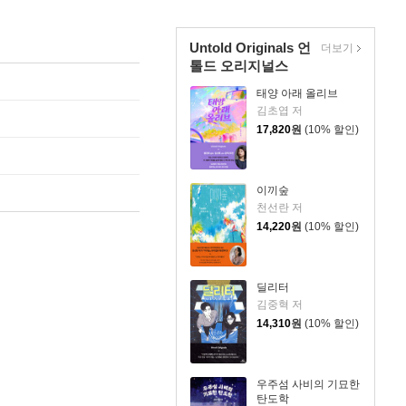
Untold Originals 언
더보기
톨드 오리지널스
태양 아래 올리브
김초엽 저
17,820
원
(10% 할인)
이끼숲
천선란 저
14,220
원
(10% 할인)
딜리터
김중혁 저
14,310
원
(10% 할인)
우주섬 사비의 기묘한
탄도학