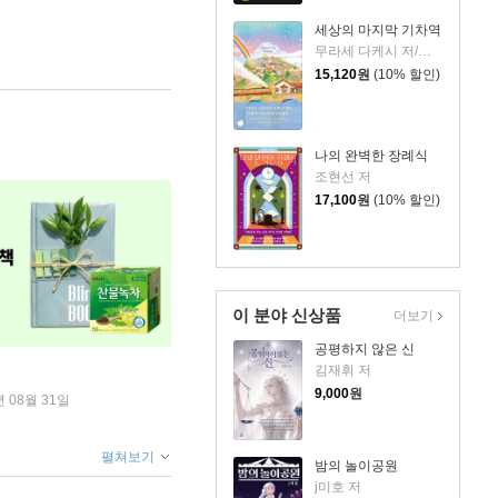
세상의 마지막 기차역
무라세 다케시 저/김지연 역
15,120
원
(10% 할인)
나의 완벽한 장례식
조현선 저
17,100
원
(10% 할인)
이 분야 신상품
더보기
공평하지 않은 신
김재휘 저
9,000
원
년 08월 31일
펼쳐보기
밤의 놀이공원
j미호 저