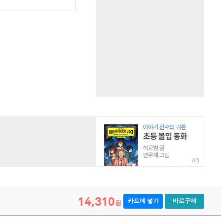
원
AD
14,310
카트에 넣기
바로구매
원