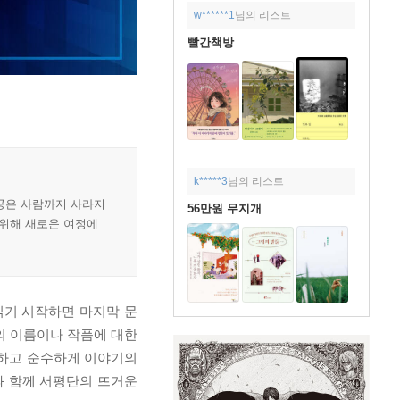
w******1
님의 리스트
빨간책방
k*****3
님의 리스트
인공은 사람까지 사라지
56만원 무지개
 위해 새로운 여정에
읽기 시작하면 마지막 문
의 이름이나 작품에 대한
지하고 순수하게 이야기의
과 함께 서평단의 뜨거운