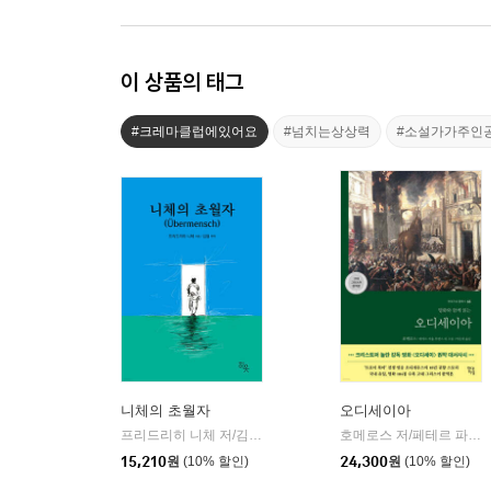
이 상품의 태그
#크레마클럽에있어요
#넘치는상상력
#소설가가주인
니체의 초월자
오디세이아
프리드리히 니체 저/김철 편역
히읏
호메로스 저/페테르 파울 루벤스 그림/박문재 역
|
15,210
원
(10% 할인)
24,300
원
(10% 할인)