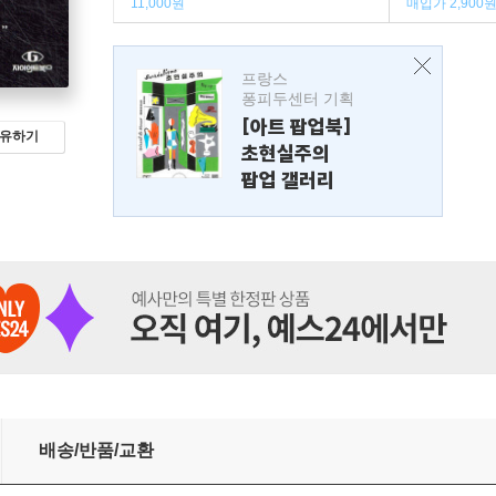
11,000원
매입가 2,900
프랑스
퐁피두센터 기획
[아트 팝업북]
유하기
초현실주의
팝업 갤러리
배송/반품/교환