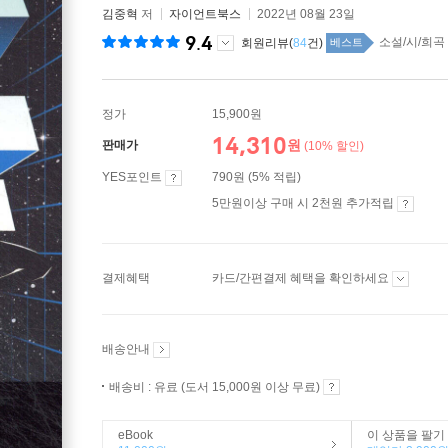
김중혁
저
자이언트북스
2022년 08월 23일
9.4
소설/시/희곡 t
회원리뷰(
84
건)
베스트
정가
15,900원
14,310
원
판매가
(10% 할인)
YES포인트
790원 (5% 적립)
5만원이상 구매 시 2천원 추가적립
결제혜택
카드/간편결제 혜택을 확인하세요
배송안내
배송비 : 유료 (도서 15,000원 이상 무료)
eBook
이 상품을 팔기