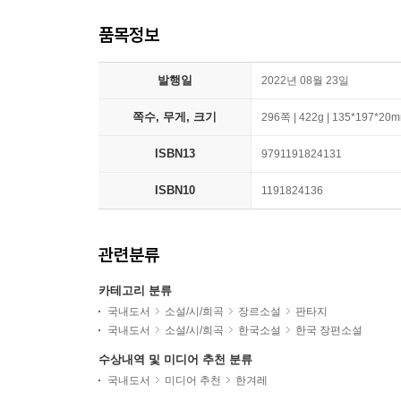
품목정보
발행일
2022년 08월 23일
쪽수, 무게, 크기
296쪽 | 422g | 135*197*20
ISBN13
9791191824131
ISBN10
1191824136
관련분류
카테고리 분류
국내도서
소설/시/희곡
장르소설
판타지
국내도서
소설/시/희곡
한국소설
한국 장편소설
수상내역 및 미디어 추천 분류
국내도서
미디어 추천
한겨레