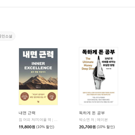
공인소설
내면 근력
독하게 돈 공부
짐 머피 저/지여울 역
현대지성
윌북(willbook)
박소연 저
메이븐
|
|
|
19,800
원
(10% 할인)
20,700
원
(10% 할인)