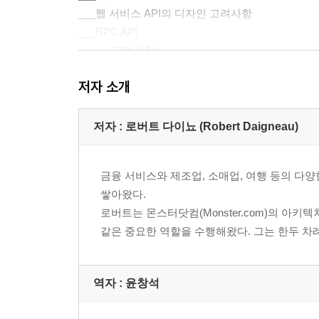
___웹 서비스 API의 디자인 고려사항
___RPC API
______고려사항
___메시지 API
저자 소개
______고려사항
___리소스 API
______고려사항
저자 : 로버트 다이뇨 (Robert Daigneau)
3장 클라이언트와 서비스의 상호작용
금융 서비스와 제조업, 소매업, 여행 등의 다
___서론
쌓아왔다.
___요청/응답
로버트는 몬스터닷컴(Monster.com)의 아키텍처
______고려사항
같은 중요한 역할을 수행해왔다. 그는 한두 차
___요청/확인
______고려사항
___미디어 타입 협상
역자 : 윤창석
______고려사항
___링크된 서비스