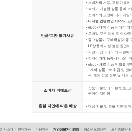
소비자의 사용, 포장 개봉에 
복제가 가능한 상품 등의 포장을 
소비자의 요청에 따라 개별
디지털 컨텐츠인 eBook, 
eBook 대여 상품은 대여 기
모바일 쿠폰 등록 후 취소/환
반품/교환 불가사유
중고상품이 구매확정(자동 
LP상품의 재생 불량 원인이 기
시간의 경과에 의해 재판매가
전자상거래 등에서의 소비자
eBook 세트 상품은 일괄 
1개의 상품으로 취급 및 판매
우, 세트 상품 전부 및 세트
상품의 불량에 의한 반품, 교
소비자 피해보상
준하여 처리됨
환불 지연에 따른 배상
대금 환불 및 환불 지연에 
회사소개
인재채용
이용약관
개인정보처리방침
청소년보호정책
도서홍보안내