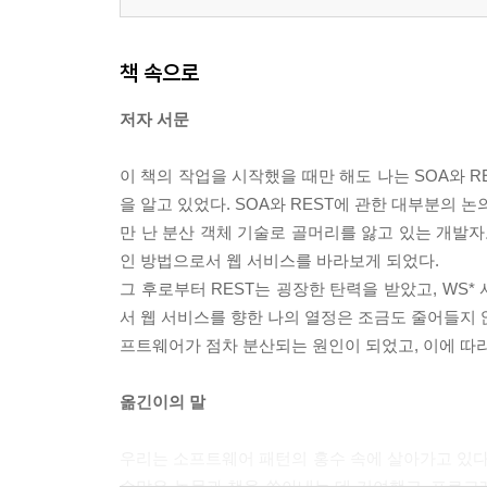
___트랜잭션 스크립트
______고려사항
___데이터소스 어댑터
책 속으로
______고려사항
저자 서문
___오퍼레이션 스크립트
______고려사항
이 책의 작업을 시작했을 때만 해도 나는 SOA와 
___커맨드 호출자
을 알고 있었다. SOA와 REST에 관한 대부분의 
______고려사항
만 난 분산 객체 기술로 골머리를 앓고 있는 개발
___워크플로우 커넥터
인 방법으로서 웹 서비스를 바라보게 되었다.
______고려사항
그 후로부터 REST는 굉장한 탄력을 받았고, WS* 
서 웹 서비스를 향한 나의 열정은 조금도 줄어들지 않았다.
6장 웹 서비스 인프라
프트웨어가 점차 분산되는 원인이 되었고, 이에 따라
___서론
___서비스 커넥터
옮긴이의 말
______고려사항
___서비스 설명자
우리는 소프트웨어 패턴의 홍수 속에 살아가고 있다. ‘갱
______고려사항
수많은 논문과 책을 쏟아내는 데 기여했고, 프로그