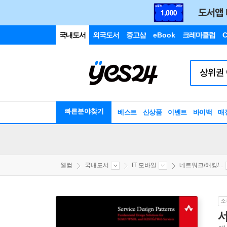
국내도서
외국도서
중고샵
eBook
크레마클럽
C
빠른분야찾기
베스트
신상품
이벤트
바이백
매
웰컴
국내도서
IT 모바일
네트워크/해킹/...
소
서