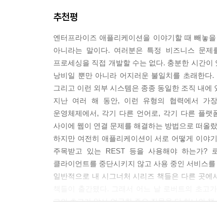
■ 클라이언트의 중단을 가져오는 서비스의 변경은
윤창석, 조성배
______고려사항
추천평
■ 서비스에 버전을 부여하는 일반적인 방법은 무엇
___톨러런트 리더
지원할 수 있도록 디자인하는 방법은 무엇인가?
---본문 중에서
______고려사항
엔터프라이즈 애플리케이션을 이야기할 때 빼놓을 
___컨슈머 중심 계약
아니라는 말이다. 여러분은 특정 비즈니스 문제
이 책의 대상 독자
______고려사항
프로세싱을 직접 개발할 수는 없다. 충분한 시간이
___패턴은 어떻게 서비스의 진화를 촉진하거나 방
낭비일 뿐만 아니라 어지러운 불일치를 초래한다.
이 책은 전문적인 엔터프라이즈 아키텍트와 솔루션
그리고 이런 외부 시스템은 종종 동일한 조직 내에 
전문가들은 크게 두 집단으로 나눌 수 있다. 첫 
부록: 외부 패턴 찾아보기
지난 여러 해 동안, 이런 유형의 협력에서 가
집단이다. 두 번째는 IT 부서와 협력해 엔터프
용어집
운영체제에서, 각기 다른 언어로, 각기 다른 플랫
대상으로 하지만 학계에도 마찬가지로 적용할 수 있
참고문헌
사이에 웹이 연결 문제를 해결하는 방법으로 떠올랐으
하지만 여전히 애플리케이션이 서로 어떻게 이야기해야
이 책의 구성
주목받고 있는 REST 등을 사용해야 하는가?
클라이언트를 중단시키지 않고 사용 중인 서비스를 
1장, 객체에서 웹 서비스로 1장에서는 일반적인 소
일반적으로 내 시그너처 시리즈 책들은 다른 곳에서
나눠 알아본다.
책들이 출간됐다. 그래서 어느 날 로버트의 초고가
그의 초고가 앞서 언급한 주요 질문을 단 하나의 책
2장. 웹 서비스 API 스타일 2장은 웹 서비스에서
늘 기술 서적에 기대해온 특징이었다.