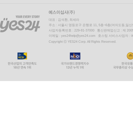
대표 : 김석환, 최세라
주소 : 서울시 영등포구 은행로 11, 5층~6층(여의도동,일신
사업자등록번호 : 229-81-37000 통신판매업신고 : 제 200
이메일 : yes24help@yes24.com 호스팅 서비스사업자 :
Copyright ⓒ YES24 Corp. All Rights Reserved.