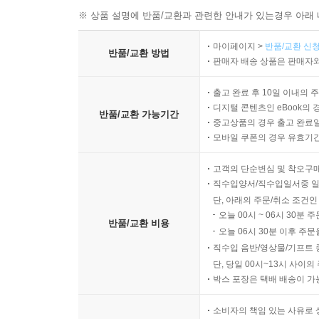
※ 상품 설명에 반품/교환과 관련한 안내가 있는경우 아래 
마이페이지 >
반품/교환 신청
반품/교환 방법
판매자 배송 상품은 판매자와
출고 완료 후 10일 이내의 
디지털 콘텐츠인 eBook의 
반품/교환 가능기간
중고상품의 경우 출고 완료일
모바일 쿠폰의 경우 유효기간(
고객의 단순변심 및 착오구
직수입양서/직수입일서중 일
단, 아래의 주문/취소 조건인
오늘 00시 ~ 06시 30분 
반품/교환 비용
오늘 06시 30분 이후 주문
직수입 음반/영상물/기프트 
단, 당일 00시~13시 사이
박스 포장은 택배 배송이 가
소비자의 책임 있는 사유로 