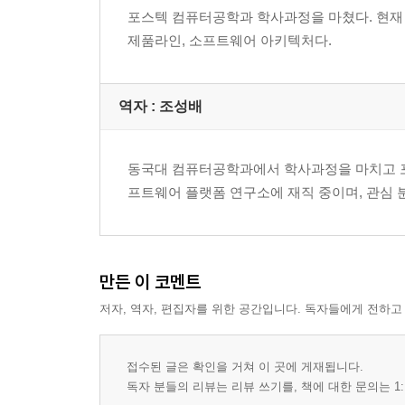
______고려사항
포스텍 컴퓨터공학과 학사과정을 마쳤다. 현재
제품라인, 소프트웨어 아키텍처다.
4장 요청과 응답의 관리
___서론
___서비스 컨트롤러
역자 : 조성배
______고려사항
___데이터 전송 객체
동국대 컴퓨터공학과에서 학사과정을 마치고 포
______데이터 바인딩 고려사항
프트웨어 플랫폼 연구소에 재직 중이며, 관심 
______일반적인 고려사항
___요청 매퍼
______고려사항
___응답 매퍼
만든 이 코멘트
______고려사항
저자, 역자, 편집자를 위한 공간입니다. 독자들에게 전하고
5장 웹 서비스 구현 스타일
___서론
접수된 글은 확인을 거쳐 이 곳에 게재됩니다.
___웹 서비스 구현을 위한 디자인 고려사항
독자 분들의 리뷰는 리뷰 쓰기를, 책에 대한 문의는 1: