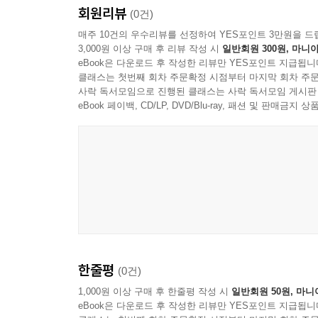
어려워서, 올바른 스타일을 선택하는 일에 따른 결과
회원리뷰
우선 로버트는 주제 분야를 패턴으로 쪼개어가고, 우
(0건)
패턴이 어떻게 동작하며, 여러 패턴 중 올바른 패턴
매주 10건의 우수리뷰를 선정하여 YES포인트 3만원을 드
3장. 클라이언트와 서비스의 상호작용 3장에서는
3,000원 이상 구매 후 리뷰 작성 시
일반회원 300원, 마니아
살펴보며, 여러분이 놓인 상황에 어떤 패턴이 적
스타일과도 함께 사용할 수 있다. 여러분은 이 패턴
eBook은 다운로드 후 작성한 리뷰만 YES포인트 지급됩니
보여주며, 패턴은 일반적이기 때문에 다양한 기술 스
있다.
클래스는 첫번째 회차 주문확정 시점부터 마지막 회차 주문
기술의 변화 속에서도 언제나 그 가치를 잃지 않을 
사락 독서모임으로 진행된 클래스는 사락 독서모임 게시판
탄생했다.
eBook 페이백, CD/LP, DVD/Blu-ray, 패션 및 판매금
4장. 요청과 응답의 관리 소프트웨어 애플리케이
요청과 응답에 사용하는 일반적 서비스 계층[P
- 마틴 파울러(Martin Fowler)
시스템으로부터 클라이언트를 분리(decouple)하는
분산 애플리케이션의 개발은 보통 순탄하게 출발하지만
5장. 웹 서비스 구현 스타일 서비스는 다양한 방법
이 말은 여러분이 신중히 만든 서비스 인터페이스가
있고, 객체 관계형 매퍼(ORM, Object Relati
모르게 디자인을 위한 도구의 사용을 대신해, 모든 느
전달할 수 있다. 5장에서는 각 접근에 따른 결과를 
릴리스할 시점이 다가오면, 우리는 모두가 같은 작업
좀 더 조심스러웠던 시대에 살고 있었다면, 아마도 
6장. 웹 서비스 인프라 어떤 작업은 너무 일반적
한줄평
(0건)
이 조언은 옳다. 레이어(layer)는 티어(tier
개발자에게 유용한 인프라 고려사항을 논의한다. 기
무너트리고 여러 부분으로 나눠 분산시키는 행동은 
1,000원 이상 구매 후 한줄평 작성 시
일반회원 50원, 마니
eBook은 다운로드 후 작성한 리뷰만 YES포인트 지급됩니
하지만 오늘날에는 애플리케이션이 섬처럼 고립된
7장. 웹 서비스의 진화 개발자는 각기 다른 속도