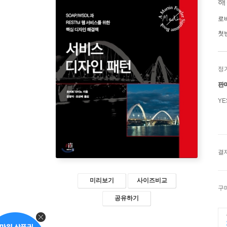
해
로
첫
정
판
Y
결
미리보기
사이즈비교
구
공유하기