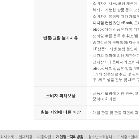
불구하고 이 소설의 모든 요소가 진실에 닿아 있다.
소비자의 사용, 포장 개봉에 
『가디언』
복제가 가능한 상품 등의 포장을 
소비자의 요청에 따라 개별
디지털 컨텐츠인 eBook, 
북아일랜드 분쟁을 다룬 사악하게 웃기는 소설. ★
eBook 대여 상품은 대여 기
『데일리 텔레그래프』
모바일 쿠폰 등록 후 취소/환
반품/교환 불가사유
중고상품이 구매확정(자동 
LP상품의 재생 불량 원인이 기
대단한 성취다. ‘복잡하다’ ‘난해하다’ ‘기이하다’
시간의 경과에 의해 재판매가
신선한 목소리와 스타일에서 기인하는 것이다. 그
전자상거래 등에서의 소비자
20세기 후반 북아일랜드를 다루는 소설이 ‘쉽게’ 
eBook 세트 상품은 일괄 
싸워야 할 것이 너무 많다. 이름 없는 나라의 이
1개의 상품으로 취급 및 판매
우, 세트 상품 전부 및 세트
싸우기 위해 최선을 다한다.
『LA 타임스』
상품의 불량에 의한 반품, 교
소비자 피해보상
준하여 처리됨
올해의 가장 힘들었던, 그러나 가장 보람 있었던 책
환불 지연에 따른 배상
대금 환불 및 환불 지연에 
목말라 있는 독자들이라면 『밀크맨』은 바로 당신들
있지만, 『밀크맨』은 테러리즘부터 성폭력까지, 화
『워싱턴 포스트』
회사소개
인재채용
이용약관
개인정보처리방침
청소년보호정책
도서홍보안내