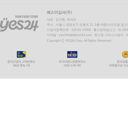
“불행보다 더 재미있는 것은 없다”고 사뮈엘 베
변주곡을 더한다. 익살맞게 비틀린 산문 스타일은
대표 : 김석환, 최세라
관찰이 현재에 말을 걸고 있다고 느낄 것이다.
주소 : 서울시 영등포구 은행로 11, 5층~6층(여의도동,일신
『더 타임스』
사업자등록번호 : 229-81-37000 통신판매업신고 : 제 200
이메일 : yes24help@yes24.com 호스팅 서비스사업자 :
Copyright ⓒ YES24 Corp. All Rights Reserved.
이것은 여자들에게 가해져온 소리 없는 폭력에 관
응답하지 않을 수 없는 화자의 목소리에는 감동적이
『인디펜던트』
이 소설을 남자가 썼어도 너무 어렵다는 이런 식
수준을 낮추라며 일생 동안 알게 모르게 들어온 충고
『LA 타임스』
사뮈엘 베케트가 북아일랜드 독립투쟁에 관해 산문
『데일리 메일』
폭발적인 소설이다. 실제 역사와 깊은 관련이 있