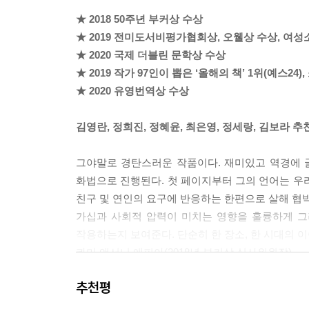
둔감하게 있지 않고, 상황을 인식하고, 사실을 알고
★ 2018 50주년 부커상 수상
★ 2019 전미도서비평가협회상, 오웰상 수상, 여
--- p.426
★ 2020 국제 더블린 문학상 수상
★ 2019 작가 97인이 뽑은 ‘올해의 책’ 1위(예스2
★ 2020 유영번역상 수상
김영란, 정희진, 정혜윤, 최은영, 정세랑, 김보라 추
그야말로 경탄스러운 작품이다. 재미있고 역경에 
화법으로 진행된다. 첫 페이지부터 그의 언어는 우
친구 및 연인의 요구에 반응하는 한편으로 살해 협박
가십과 사회적 압력이 미치는 영향을 훌륭하게 그
작용하는지 보여준다. 단순히 한 장소, 한 시대의 
콰미 앤서니 애피아(2018년 부커상 심사위원장)
추천평
한림원 내의 잇단 성 추문으로 인해 노벨 문학상
성폭력을 고발하는 운동에 어떻게 작용하는지 보여