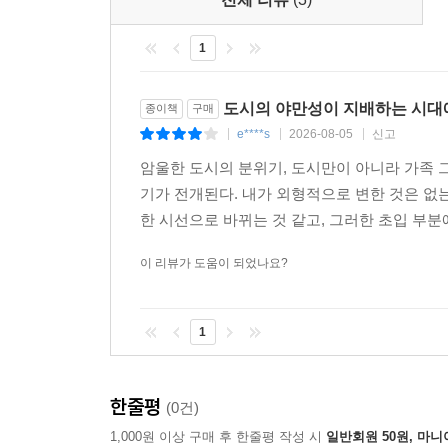
저쪽’이 대립하며 폭발과 총격이 일상화된 마을에서
시달린다. 시답잖은 이유들로 욕을 먹어본 한국 여
신경을 긁는 듯 은밀하고 불쾌한 긴장에 휩싸인다. 
자신의 이야기를 하는 소녀, 그 소녀의 목소리로 관
1
어디를 가든 불쑥불쑥 나타난다. 그렇다고 신체접촉
- 김보라 (영화감독)
‘나’의 불안감은 극에 달해가지만, 오히려 동네 사
도시의 야만성이 지배하는 시대
종이책
구매
때부터 친했던 가장 오래된 친구’와 ‘어쩌면 남자
e****s
2026-08-05
신고
|
|
|
나무란다. 소문은 걷잡을 수 없이 부풀어가고, 그런
폭력이 매일같이 벌어지는 세계에서, 눈에 보이지 않
암울한 도시의 분위기, 도시만이 아니라 가족 
밀크맨은 누구인가? 가장 안전해야 할 자신의 동네에
기가 전개된다. 내가 외형적으로 변한 것은 없
한 시선으로 바뀌는 것 같고, 그러한 초입 부분
이 리뷰가 도움이 되었나요?
이름 없는 도시의 이름 없는 인물들
평단과 독자를 매혹한 혁신적이고 독창적인 서사 
1
부커상은 과감한 형식적 실험으로 소설의 경계를
평단과 언론의 극찬을 받았다.
소설에서 서로 대립하는 세력인 ‘국가 수호자’는 
한줄평
(0건)
주인공이 사는 지역의 ‘국가 반대자’는 북아일랜
1,000원 이상 구매 후 한줄평 작성 시
일반회원 50원, 마니