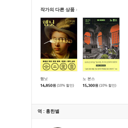
작가의 다른 상품
햄닛
노 본스
14,850
원
(10% 할인)
15,300
원
(10% 할인)
역 :
홍한별