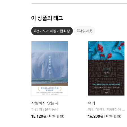
이 상품의 태그
#전미도서비평가협회상
#책읽아웃
작별하지 않는다
속죄
한강 저
문학동네
이언 매큐언 저/한정아 역
|
|
15,120
원
(10% 할인)
16,200
원
(10% 할인)