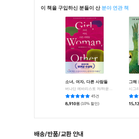
피해자의 당사자성을 체현하는 서술
이 책을 구입하신 분들이 산
분야 연관 책
『밀크맨』에서 두드러지는 또 한가지 형식적 특징은
이어지기도 하며, 주어는 의도적으로 반복되고, 
어떤 인물, 사건에 대해 한참을 이야기하다가 제
아니라 전체를 이루는 퍼즐 조각의 일부이다. 500
고스란히 들여다보는 듯한 착각을 느끼게 된다. 이러
지금까지 우리는 피해자에게 침묵과 절제를 강요하며
눌러담아 곧 터질 듯한, 하나도 빠짐없이 이야
소녀, 여자, 다른 사람들
그해
기울여보자. 이 책으로 유영번역상을 수상한 역
버나딘 에바리스토 저/하윤숙 역
비채
|
최대한 손상하지 않은 채 주인공의 목소리를 생생하
45건
것”(소설가 최은영)이다.
8,910
원
(10% 할인)
15,1
부커상 수상을 둘러싼 이야기들
배송/반품/교환 안내