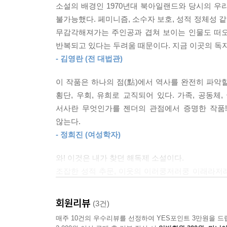
소설의 배경인 1970년대 북아일랜드와 당시의 우
『밀크맨』이 작가의 데뷔작인 『노 본스』 출간을
불가능했다. 페미니즘, 소수자 보호, 성적 정체성 같
기조를 표현했다면, 이번 새로운 표지는 7장의 ‘빛
무감각해져가는 주인공과 겹쳐 보이는 인물도 떠오
과 작은 골목 하나까지 실제 지명으로 등장하며 
반복되고 있다는 두려움 때문이다. 지금 이곳의 독
것이다.
- 김영란 (전 대법관)
소설은 1970년대에 길 하나를 사이에 두고 적
이 작품은 하나의 점(點)에서 역사를 완전히 파악
여성의 일상과 내면을 일인칭 시점의 입말로 들려
횡단, 우회, 유희로 교직되어 있다. 가족, 공동
영국으로부터 독립하려는 무장세력(IRA 등)과 이
서사란 무엇인가를 젠더의 관점에서 증명한 작품!
시기를 배경으로 하고 있음을 짐작할 수 있다. 
않는다.
경험을 바탕으로 썼다고 밝히며 “나는 폭력과 
- 정희진 (여성학자)
성장했다”고 말해 작품에 더 큰 관심이 쏠리기도 했
영국과 미국에서 60만부를 넘기며 독자들에게도 큰 
와! 이것은 내가 찾던 해독제 소설이다.
조잡한 성적 추문, 이웃의 이러쿵저러쿵 이래라저래
국내에서도 출간 이후 평단과 독자로부터 각종 ‘올
주인공은 돌아버리지도, 맛이 가지도 않고 시종일관
섬세하고도 가독성 높은 우리말로 번역한 우수한 역
소설은 하도 기가 막힌 꼴을 많이 보고 당해서 
회원리뷰
(3건)
대법관은 추천사에서 “소설을 읽으며 아득해지는 것
것만으로도 숨 쉴 맛이 난다. 소설의 마지막 문장은
매주 10건의 우수리뷰를 선정하여 YES포인트 3만원을 드
지금 이곳의 독자들이 꼭 읽어보았으면 하는 작
다가오는지 미쳐버리기 직전의 세상에서 달콤할 지