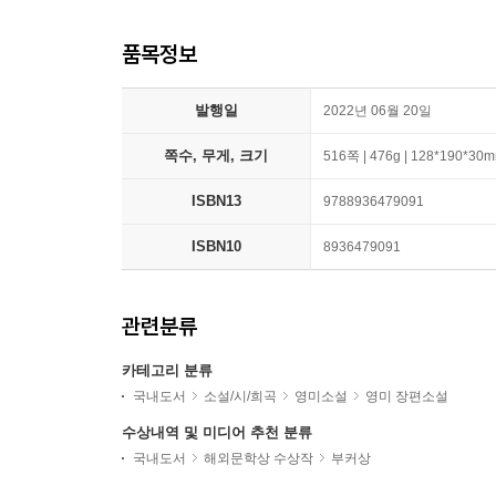
품목정보
발행일
2022년 06월 20일
쪽수, 무게, 크기
516쪽 | 476g | 128*190*30
ISBN13
9788936479091
ISBN10
8936479091
관련분류
카테고리 분류
국내도서
소설/시/희곡
영미소설
영미 장편소설
수상내역 및 미디어 추천 분류
국내도서
해외문학상 수상작
부커상