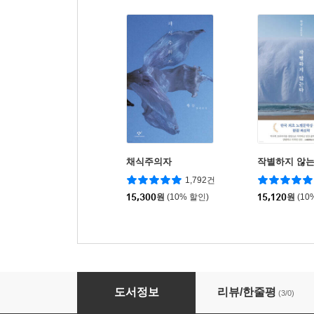
채식주의자
작별하지 않
1,792건
15,300
원
(10% 할인)
15,120
원
(10
밀크맨
도서정보
리뷰/한줄평
(3/0)