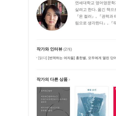
연세대학교 영어영문학과
살려고 한다. 옮긴 책으
『온 컬러』, 『권력과 
림으로 생각한다』, 『두
작가와 인터뷰
(2개)
[읽다]
[번역하는 여자들] 홍한별, 모두에게 열린 단
작가의 다른 상품