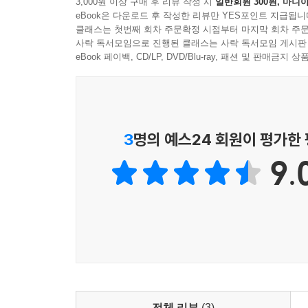
3,000원 이상 구매 후 리뷰 작성 시
일반회원 300원, 마니아
압도적”이라는 찬사를 보냈다.
- 정혜윤 (CBS라디오 PD, 작가)
eBook은 다운로드 후 작성한 리뷰만 YES포인트 지급됩니
한편 애나 번스는 번역본 출간에 즈음해 한국의 독
클래스는 첫번째 회차 주문확정 시점부터 마지막 회차 주문
사락 독서모임으로 진행된 클래스는 사락 독서모임 게시판
나는 『밀크맨』을 어른으로 살아가는 일의 두려움과
eBook 페이백, CD/LP, DVD/Blu-ray, 패션 및 판매금
억압 속의 선택을 과연 자발적 선택이라고 명명할
제 책이 한국에서 번역되고 한국인들이(여자와 남
극한의 디스토피아적 설정 속에서, 『밀크맨』은
인물들이 한국의 독자들에게 직접 말할 기회를 갖
위협하는 것, 내가 도망가거나 타협하고자 하는 것들
살아가는 동안 한국 사람들 역시 극도의 압박과 폭력
은 우리가 가장 두려워하는 것이 어쩌면 증오도 
저는 오직 이야기가 제게 들려주는 바를 최선을 
이끄는 이야기 속에서 독자들은 충격에 가까운 특별한
3
명의 예스24 회원이 평가한
놓아줄 따름이죠. 하지만 이제는 한국인들도 자신이
- 최은영 (소설가)
책이 여러분과 역사적으로 그리고 현재의 발전한 상
9.
천천히 걸으며 책을 읽는 것과 저수지 가장자리를
목소리를 따라가는 것은 괴로운 몰입이었다. 우리
어느날부터 주변을 맴도는 의문의 남자
여성을 제물로, 소비재로 삼음을. 용맹한 영웅의 
밀크맨은 누구인가
소설은 지금이라도 폭력을 더 정교히 이해해야 한다
짚어준다. 그것을 해내야 우리는 가까스로 어스름에서
일인칭 화자인 ‘나’는 십남매 중 ‘가운데아이’로 
- 정세랑 (소설가)
흰 승합차를 세우고 나의 가족을 아는 척하며 말을
마흔한살 유부남이자 무장독립투쟁 조직의 주요 인사로
이 소설의 주인공은 걸으면서 책을 읽는다는 이유
전체 리뷰
(3)