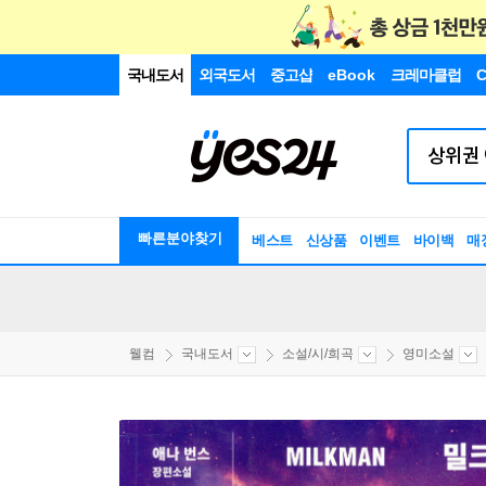
국내도서
외국도서
중고샵
eBook
크레마클럽
C
빠른분야찾기
베스트
신상품
이벤트
바이백
매
웰컴
국내도서
소설/시/희곡
영미소설