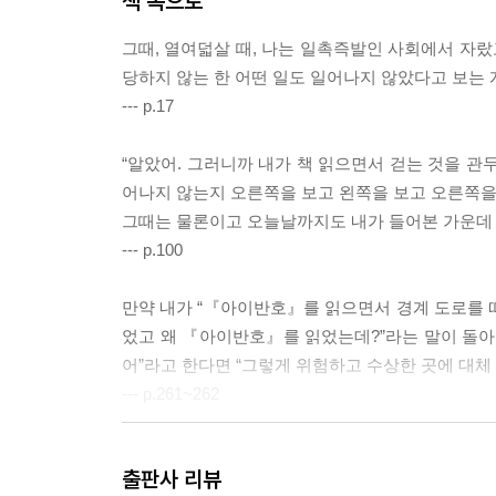
책 속으로
그때, 열여덟살 때, 나는 일촉즉발인 사회에서 자랐
당하지 않는 한 어떤 일도 일어나지 않았다고 보는 
--- p.17
“알았어. 그러니까 내가 책 읽으면서 걷는 것을 관
어나지 않는지 오른쪽을 보고 왼쪽을 보고 오른쪽을 
그때는 물론이고 오늘날까지도 내가 들어본 가운데 
--- p.100
만약 내가 “『아이반호』를 읽으면서 경계 도로를 따
었고 왜 『아이반호』를 읽었는데?”라는 말이 돌아
어”라고 한다면 “그렇게 위험하고 수상한 곳에 대체 
--- p.261~262
“만약에 단 한 사람만 정상이고 나머지 사람 전부가
출판사 리뷰
람이 미친 사람이니?” “응.” 친구가 말했다. 290면