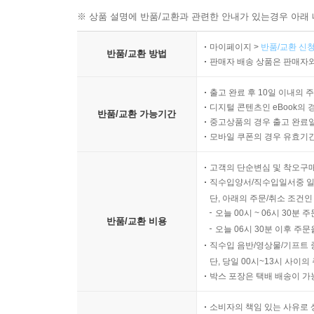
않는다”고 『뉴욕 타임스』 서평을 쓴 남자 평론가
※ 상품 설명에 반품/교환과 관련한 안내가 있는경우 아래 
있었던 책. 왜 이런 놀라운 소설을 두고 얌전을 
스스로 판단해보면 어떨까.
마이페이지 >
반품/교환 신청
반품/교환 방법
판매자 배송 상품은 판매자와
출고 완료 후 10일 이내의 
옮긴이의 말
디지털 콘텐츠인 eBook의 
반품/교환 가능기간
중고상품의 경우 출고 완료일
억압과 폭력, 희망의 가능성에 대한 어떻게 보면 
모바일 쿠폰의 경우 유효기간(
하는 바를 강력한 서사의 목소리와 결합시켜서 이
고객의 단순변심 및 착오구
나온다. 독자는 소설을 읽으며 화자의 억눌린 사고
직수입양서/직수입일서중 일
따라가며 숨이 답답해진다. 이 책을 다 읽은 독자는
단, 아래의 주문/취소 조건인
오늘 00시 ~ 06시 30분 
반품/교환 비용
오늘 06시 30분 이후 주문
추천사
직수입 음반/영상물/기프트 
단, 당일 00시~13시 사이
박스 포장은 택배 배송이 가
아일랜드의 문학적 전통을 이으면서도 이 소설만의 
다른 많은 시대, 중세의 마녀사냥부터 스탈린의 
소비자의 책임 있는 사유로 