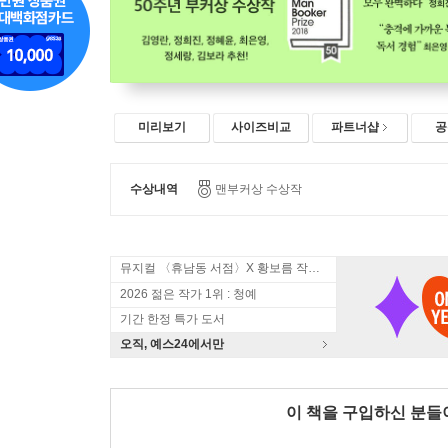
미리보기
사이즈비교
파트너샵
공
수상내역
맨부커상 수상작
뮤지컬 〈휴남동 서점〉X 황보름 작가 북토크
2026 젊은 작가 1위 : 청예
기간 한정 특가 도서
오직, 예스24에서만
이 책을 구입하신 분