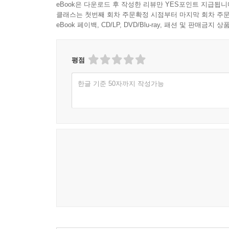
이다. 1960년대 후반부터 1990년대까지 이 두 
eBook은 다운로드 후 작성한 리뷰만 YES포인트 지급됩니
약 3,500명이 사망하고 47,500명 이상이 부상
클래스는 첫번째 회차 주문확정 시점부터 마지막 회차 주문
eBook 페이백, CD/LP, DVD/Blu-ray, 패션 및 판매금
전혀 문제가 없다. 이 소설의 모든 인물과 장소가 고
친영국 지역은 ‘길 건너’ ‘길 저쪽’으로, 주인공
『1984』나 마거릿 애트우드의 『시녀 이야기』에
평점
이야기가 아니다. 위기에 처한 사회들의 보편적 경
아프가니스탄, 최근의 미투운동까지 떠오른다”고 한
한글 기준 50자까지 작성가능
수 있다. 나아가 보이지 않는 억압의 구조가 작동
회상하는 방식으로 문장 전체가 과거시제로 쓰였음에도 
‘now’가 390번, ‘here’이 237번 쓰였다) 
내용을 실제 경험하는 것처럼 느끼게 만든다.
장소의 익명성과 더불어 등장인물의 익명성 또한
‘가운데딸’ ‘어쩌면 남자친구’ ‘밀크맨’ ‘진짜 밀
이름을 필요로 하지 않았다”고 간단히 밝혔지만, 
대입해보게 한다.
담담하지만 폭발적 힘을 지닌 목소리