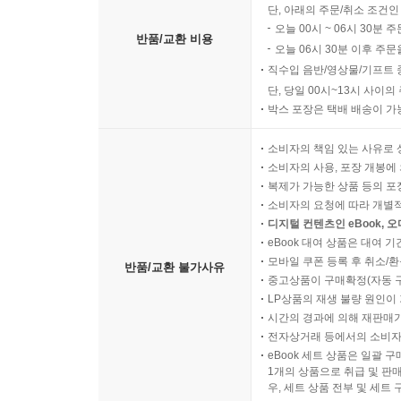
단, 아래의 주문/취소 조건인
오늘 00시 ~ 06시 30분 
반품/교환 비용
오늘 06시 30분 이후 주문
직수입 음반/영상물/기프트 
단, 당일 00시~13시 사이
박스 포장은 택배 배송이 가
소비자의 책임 있는 사유로 
소비자의 사용, 포장 개봉에 
복제가 가능한 상품 등의 포장을 
소비자의 요청에 따라 개별
디지털 컨텐츠인 eBook, 
eBook 대여 상품은 대여 기
모바일 쿠폰 등록 후 취소/환
반품/교환 불가사유
중고상품이 구매확정(자동 
LP상품의 재생 불량 원인이 기
시간의 경과에 의해 재판매가
전자상거래 등에서의 소비자
eBook 세트 상품은 일괄 
1개의 상품으로 취급 및 판매
우, 세트 상품 전부 및 세트