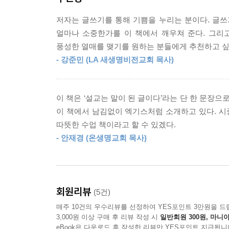
---「2부 목사의 글쓰기, 무엇을 목표로 하는가?」
궁극적으로 소망하는 것은, 글쓰기를 통해 공동체가 
저자는 글쓰기를 통해 기쁨을 누리는 분이다. 글쓰기
것이다.
어떤 일은 계획적으로 준비한 후 시작해야 한다. 
얼마나 소중한가를 이 책에서 깨우쳐 준다. 그리
글을 쓰다가 채워야 할 빈 공간을 만났을 때, 그때
풍성한 열매를 맺기를 원하는 분들에게 추천하고 싶
- 추천합니다!
단련된다. 글은 쓰는 과정을 통해서만 그 능력이 향
- 강준민 (LA 새생명비전교회 목사)
* 설교문, 기도문 등 목회 현장 글쓰기로 고민 많은
리가 있다.
* 글쓰기의 개념을 처음부터 재정립하고 싶은 사역
* 글쓰기 초보에서 벗어날 구체적인 팁을 찾는 신학
처음부터 기준을 높게 잡지 말라. 그저 빈 공간을 채
이 책은 ‘설교는 말이 된 글이다’라는 단 한 문장
* 글쓰기를 통해 더욱 풍부한 신앙생활을 하기 원
던지라. 지금 당장 글쓰기를 시작하라. 초고의 부족
이 책에서 남김없이 엑기스처럼 소개하고 있다. 시
것이다.
따뜻한 수업 책이라고 할 수 있겠다.
---「3부 일상 글쓰기, 이렇게 시작하라!」중에서
- 안재경 (온생명교회 목사)
목사 자신도 의문이 얼마나 많은가? 의문을 지나치
목사의 의문, 묵상의 흔적은 이후 가르침의 중요한 
리스도인의 마음속 의문이라 여겨도 좋다.
회원리뷰
(5건)
매주 10건의 우수리뷰를 선정하여 YES포인트 3만원을 드
타우마젠(‘호기심이 해소되는 순간, 물음표가 느낌표
3,000원 이상 구매 후 리뷰 작성 시
일반회원 300원, 마니아
eBook은 다운로드 후 작성한 리뷰만 YES포인트 지급됩니