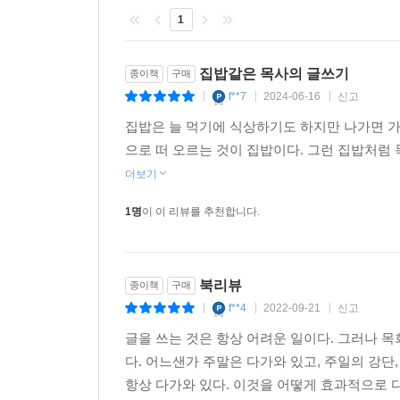
목사가 저널리스트가 될 때 설교가 달라진다. 목사가
1
만지시고 문장을 어루만지셔서 복음을 담아내기에 부
집밥같은 목사의 글쓰기
종이책
구매
---「4부 목회 글쓰기, 이렇게 지속하라!」중에서
f**7
2024-06-16
신고
|
|
|
집밥은 늘 먹기에 식상하기도 하지만 나가면 가
으로 떠 오르는 것이 집밥이다. 그런 집밥처럼 
더보기
1명
이 이 리뷰를 추천합니다.
북리뷰
종이책
구매
f**4
2022-09-21
신고
|
|
|
글을 쓰는 것은 항상 어려운 일이다. 그러나 
다. 어느샌가 주말은 다가와 있고, 주일의 강단
항상 다가와 있다. 이것을 어떻게 효과적으로 다