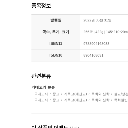
품목정보
발행일
2022년 05월 31일
쪽수, 무게, 크기
256쪽 | 422g | 145*210*20
ISBN13
9788904168033
ISBN10
8904168031
관련분류
카테고리 분류
국내도서
종교
기독교(개신교)
목회와 신학
설교/성
국내도서
종교
기독교(개신교)
목회와 신학
목회일반
이 상품의 이벤트