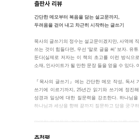
출판사 리뷰
---「1부 목사는 왜 글을 써야 하는가?」중에서
간단한 메모부터 복음을 담는 설교문까지,
글은 자신도 알지 못하는 내면을 비추는 거울과도 같
두려움을 걷어 내고 차근히 시작하는 글쓰기
면을 담아내는 탁월한 그릇이다. 메타인지가 생각에
는 다른 시각으로 나를 보고 나의 생각을 생각하게 
목사의 글쓰기의 정수는 설교문이겠지만, 사역에 직접
선택이라면 이 지속성이 가져다주는 변화는 내면의
쓰는 것이 힘들다면, 우선 ‘말로 글을 써’ 보자. 
세워 가는 존재로 쓰임 받게 된다.
둔다(실제로 저자는 이 책의 초고를 이런 방식으로
---「2부 목사의 글쓰기, 무엇을 목표로 하는가?」
소재, 인사이트가 될 만한 문장 들을 얻을 수 있다.
목사의 글쓰기는 멋진 문장을 쓰는 과정 이상이어야
『목사의 글쓰기』에는 간단한 메모 작성, 독서 기록
동시에 영성을 세워 가는 기도 자리여야 한다. 목사
쓰기에 이르기까지, 25년간 읽기와 쓰기에 정진
게 고민의 흔적을 담아내는 영적 노동이어야 한다.
성경과 일상에 대한 질문력을 강조한다. 하나님을 
하나님과 세상을 향해 끝까지 질문하고 답을 궁구하는
예수께서 이 땅의 영혼들을 사랑하셔서 자기 목숨을
어야 한다. 고민하고 갈등하고 기도하며 삶의 결단이
막연한 두려움을 걷어 내고 시작한 글쓰기를 어떻게
가 될 때 하나님은 글쓰기의 결과물을 세상이 줄 수
보라고 제안한다. 목사는 하나님 앞에서 홀로 
소망이다.
추천평
공급받아야 하기 때문이다. 이 같은 공동체가 곳곳에