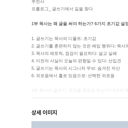
추천사
프롤로그_ 글쓰기에서 길을 찾다
1부 목사는 왜 글을 써야 하는가? 6가지 초기값 설
1. 글쓰기는 목사의 디폴트: 초기값
2. 글쓰기를 훈련하지 않는 것은 배임 행위다: 목사
3. 목사의 레토릭, 점검이 필요하다: 설교 실패
4. 이전의 사실이 오늘의 편향일 수 있다: 선입견
5. 글쓰기는 목사의 시그니처 무브: 숨겨진 자산
6. 외로움에서 홀로 있음으로: 선택한 외로움
2부 목사의 글쓰기, 무엇을 목표로 하는가? 6가지 
7. 글쓰기는 자기 성찰의 질을 높이는 기술: 메타인
상세 이미지
8. 글쓰기는 메타버스 시대 목회의 핵심 콘텐츠: 미
9. 글쓰기는 목회의 줄기세포: 목사의 인생 설계
10. 글쓰기는 트리비움 역량을 세우는 과정: 목사의