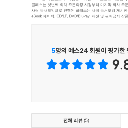
의문을 질문으로 표현하라. 말로 표현하고 글로 정리
클래스는 첫번째 회차 주문확정 시점부터 마지막 회차 주문
장으로 심화되는 질문도 좋다. 하박국 선지자도 의
사락 독서모임으로 진행된 클래스는 사락 독서모임 게시판
고 하나님께 질문으로 나아갔다.
eBook 페이백, CD/LP, DVD/Blu-ray, 패션 및 판매금
---「3부 일상 글쓰기, 이렇게 시작하라!」중에서
하나님의 말씀의 진리를 어찌 단번에 배워 알 수 있
요구된다. 가르치는 자로서 목사가 절단신공의 과정을
5
명의 예스24 회원이 평가한
거워하며 변화하고 성숙해 갈 수 있다.
9.
“왜 진리에 순종하지 않는가? 왜 복음에 열광하지 
입히는 것은 목사의 몫이다. 진리와 복음이 부족하기
제로 목회하는 것이 목사의 사명 감당의 태도다.
---「4부 목회 글쓰기, 이렇게 지속하라!」중에서
목사는 매일 새벽에 설교한다. 수요 예배 설교, 금요
진정한 설교가 되려면 필요한 요소 중 하나가 저널 
가며 자신의 입장을 정리해 보라. … 글쓰기가 무엇
전체 리뷰
(5)