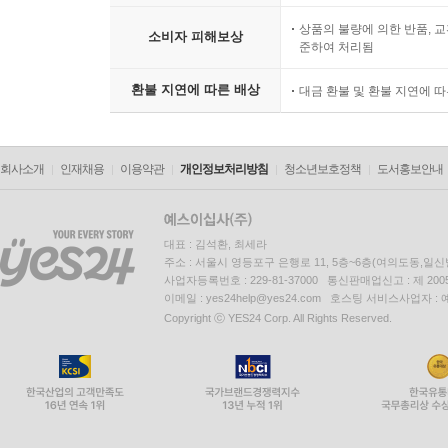
상품의 불량에 의한 반품, 교
소비자 피해보상
준하여 처리됨
환불 지연에 따른 배상
대금 환불 및 환불 지연에 
회사소개
인재채용
이용약관
개인정보처리방침
청소년보호정책
도서홍보안내
대표 : 김석환, 최세라
주소 : 서울시 영등포구 은행로 11, 5층~6층(여의도동,일신
사업자등록번호 : 229-81-37000 통신판매업신고 : 제 200
이메일 : yes24help@yes24.com 호스팅 서비스사업자 :
Copyright ⓒ YES24 Corp. All Rights Reserved.