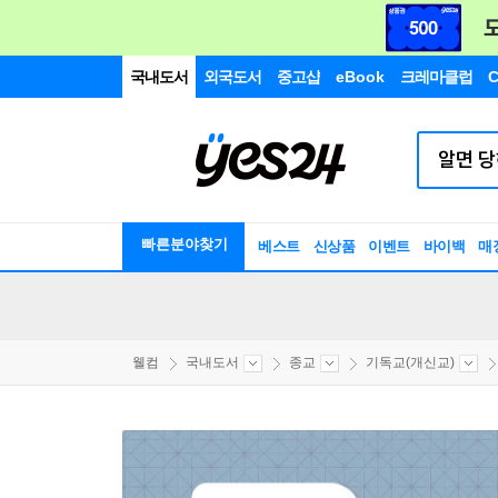
국내도서
외국도서
중고샵
eBook
크레마클럽
C
빠른분야찾기
베스트
신상품
이벤트
바이백
매
웰컴
국내도서
종교
기독교(개신교)