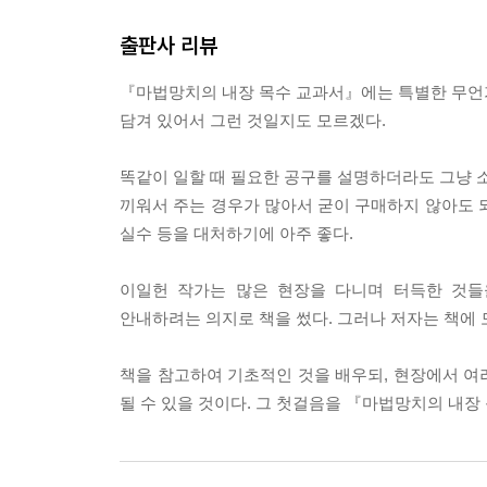
1 먹 작업
2 마루 및 데크 작업
출판사 리뷰
3 벽체 작업
4 문틀 및 문짝
『마법망치의 내장 목수 교과서』에는 특별한 무언가
5 천장 작업
담겨 있어서 그런 것일지도 모르겠다.
6 몰딩
7 현장 가구 제작 및 설치
똑같이 일할 때 필요한 공구를 설명하더라도 그냥 소
8 목계단
끼워서 주는 경우가 많아서 굳이 구매하지 않아도 
9 계단 난간대
실수 등을 대처하기에 아주 좋다.
이일헌 작가는 많은 현장을 다니며 터득한 것들을
안내하려는 의지로 책을 썼다. 그러나 저자는 책에 모
책을 참고하여 기초적인 것을 배우되, 현장에서 여
될 수 있을 것이다. 그 첫걸음을 『마법망치의 내장