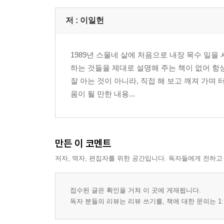
9 계단재(집성판)
10 흡음재
저 :
이일헌
11 단열재
12 몰딩, 걸레받이, 코너 비드
1989년 스물네 살에 처음으로 내장 목수 일을
13 PVC
하는 것들을 제대로 설명해 주는 책이 없어 항
14 무늬목
잘 아는 것이 아니라, 직접 해 보고 깨져 가며
15 접착제
움이 될 만한 내용...
목수의 수학과 응용
1 삼각함수
2 원과 원의 분할
만든 이 코멘트
3 원의 반지름값 구하기
저자, 역자, 편집자를 위한 공간입니다. 독자들에게 전하고
4 타원 공식과 가공법
5 칸의 분할
6 원뿔과 공식
접수된 글은 확인을 거쳐 이 곳에 게재됩니다.
독자 분들의 리뷰는 리뷰 쓰기를, 책에 대한 문의는 1:
작업과 기술