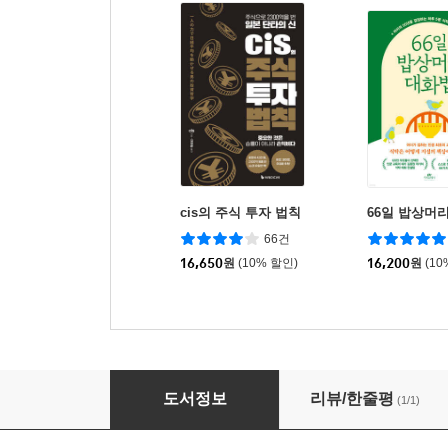
cis의 주식 투자 법칙
66일 밥상머
66건
16,650
원
(10% 할인)
16,200
원
(10
마법망치의 내장 목수 교과서
도서정보
리뷰/한줄평
(1/1)