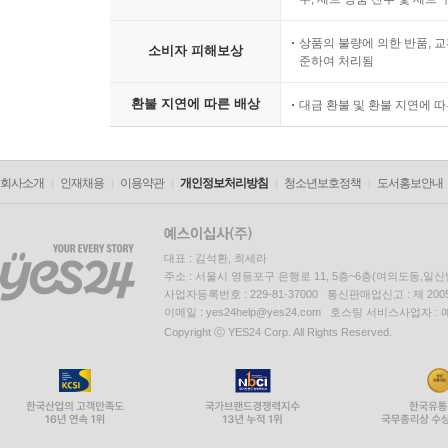
상품의 불량에 의한 반품, 교
소비자 피해보상
준하여 처리됨
환불 지연에 따른 배상
대금 환불 및 환불 지연에 
회사소개
인재채용
이용약관
개인정보처리방침
청소년보호정책
도서홍보안내
대표 : 김석환, 최세라
주소 : 서울시 영등포구 은행로 11, 5층~6층(여의도동,일신
사업자등록번호 : 229-81-37000 통신판매업신고 : 제 200
이메일 : yes24help@yes24.com 호스팅 서비스사업자 :
Copyright ⓒ YES24 Corp. All Rights Reserved.