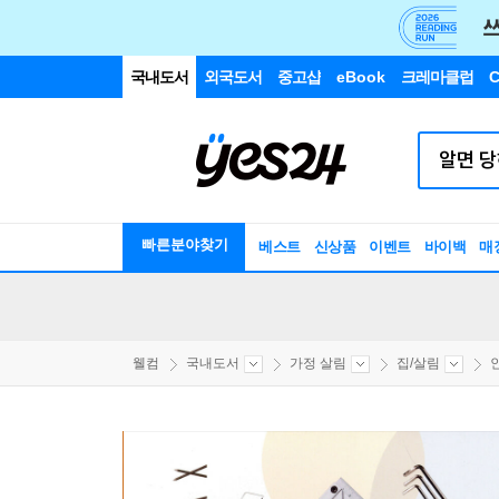
국내도서
외국도서
중고샵
eBook
크레마클럽
C
빠른분야찾기
베스트
신상품
이벤트
바이백
매
웰컴
국내도서
가정 살림
집/살림