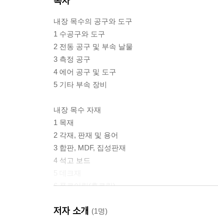
목차
내장 목수의 공구와 도구
1 수공구와 도구
2 전동 공구 및 부속 날물
3 측정 공구
4 에어 공구 및 도구
5 기타 부속 장비
내장 목수 자재
1 목재
2 각재, 판재 및 용어
3 합판, MDF, 집성판재
4 석고 보드
5 데크재
6 플로어링(후로링)
7 루바
저자 소개
8 사이딩
(1명)