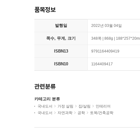
품목정보
발행일
2022년 03월 04일
쪽수, 무게, 크기
348쪽 | 868g | 188*257*20
ISBN13
9791164409419
ISBN10
1164409417
관련분류
카테고리 분류
국내도서
가정 살림
집/살림
인테리어
국내도서
자연과학
공학
토목/건축공학