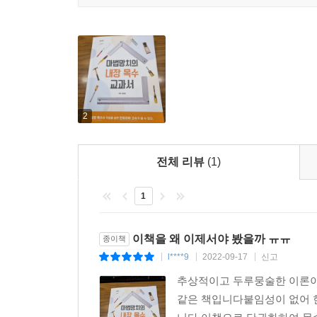
2
전체 리뷰
(1)
1
이책을 왜 이제서야 봤을까 ㅠㅠ
종이책
l****9
2022-09-17
신고
|
|
|
추상적이고 두루뭉술한 이론이
같은 책입니다붙임성이 없어 