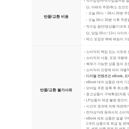
직수입양서/직수입일서중 일
단, 아래의 주문/취소 조건인
오늘 00시 ~ 06시 30분 
반품/교환 비용
오늘 06시 30분 이후 주문
직수입 음반/영상물/기프트 
단, 당일 00시~13시 사이
박스 포장은 택배 배송이 가
소비자의 책임 있는 사유로 
소비자의 사용, 포장 개봉에 
복제가 가능한 상품 등의 포장을 
소비자의 요청에 따라 개별
디지털 컨텐츠인 eBook, 
eBook 대여 상품은 대여 기
모바일 쿠폰 등록 후 취소/환
반품/교환 불가사유
중고상품이 구매확정(자동 
LP상품의 재생 불량 원인이 기
시간의 경과에 의해 재판매가
전자상거래 등에서의 소비자
eBook 세트 상품은 일괄 
1개의 상품으로 취급 및 판매
우, 세트 상품 전부 및 세트