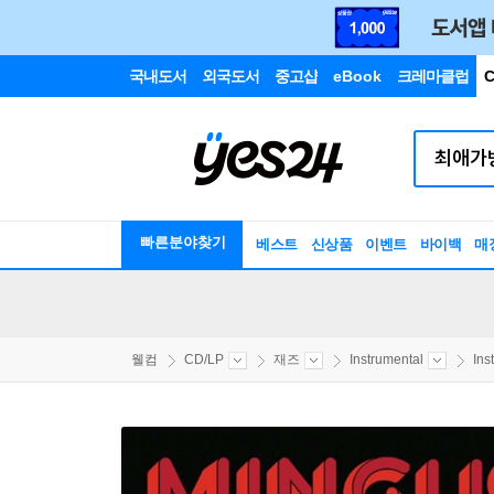
국내도서
외국도서
중고샵
eBook
크레마클럽
C
빠른분야찾기
베스트
신상품
이벤트
바이백
매
웰컴
CD/LP
재즈
Instrumental
Ins