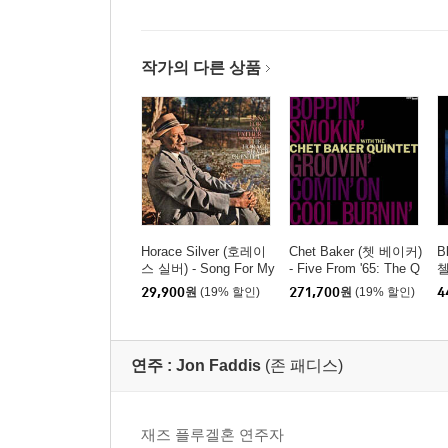
작가의 다른 상품
Horace Silver (호레이
Chet Baker (쳇 베이커)
B
스 실버) - Song For My
- Five From '65: The Q
첼
Father [LP]
uintet Summer Sessio
Q
29,900
원
(19% 할인)
271,700
원
(19% 할인)
4
ns [5LP 박스세트]
연주 :
Jon Faddis
(존 패디스)
재즈 플루겔혼 연주자