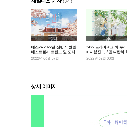
채널예스 기사
16부 그 해 우리는
(3개)
만든사람들
읽다
읽다
예스24 2022년 상반기 월별
SBS 드라마 <그 해 우
베스트셀러 트렌드 및 도서
> 대본집 1, 2권 나란히 1
판매 동향
위
2022년 06월 07일
2022년 02월 03일
상세 이미지