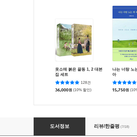
옷소매 붉은 끝동 1, 2 대본
나는 너랑 노는
집 세트
아
128건
36,000
원
(10% 할인)
15,750
원
(10
그 해 우리는 2
도서정보
리뷰/한줄평
(7/18)