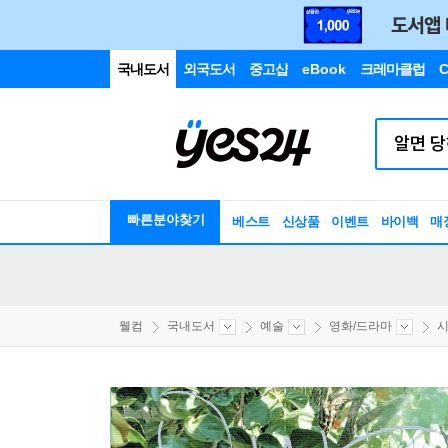
국내도서
외국도서
중고샵
eBook
크레마클럽
C
빠른분야찾기
베스트
신상품
이벤트
바이백
매
웰컴
국내도서
예술
영화/드라마
시