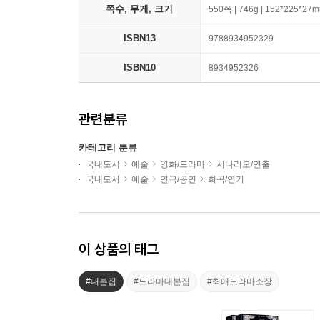
쪽수, 무게, 크기
550쪽 | 746g | 152*225*27
ISBN13
9788934952329
ISBN10
8934952326
관련분류
카테고리 분류
국내도서
예술
영화/드라마
시나리오/연출
국내도서
예술
연극/공연
희곡/연기
이 상품의 태그
#대본집
#드라마대본집
#최애드라마소장