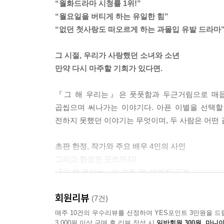
“월화드라마 시청률 1위!”
“월요일을 버티게 하는 유일한 힘”
“없던 첫사랑도 떠오르게 하는 과몰입 유발 드라마
그 시절, 우리가 사랑했던 소녀와 소년
만약 다시 마주할 기회가 있다면.
『그 해 우리는』은 풋풋함과 두근거림으로 매듭
곱씹으며 써나가는 이야기다. 아픈 이별을 선택할
전하지 못했던 이야기는 무엇이며, 두 사람은 어떤 
초판 한정, 작가와 주요 배우 4인의 사인
그리고 한정판 굿즈까지!
『그 해 우리는』의 모든 것, 대본집 공개
회원리뷰
『그 해 우리는』 대본집은 주요 배우 4인의 사인 
(7건)
캐릭터마다 부여된 서사와 감정선의 설계도라고 할
매주 10건의 우수리뷰를 선정하여 YES포인트 3만원을 드
3,000원 이상 구매 후 리뷰 작성 시
일반회원 300원, 마니아