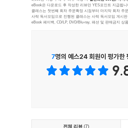
느끼는 색다른 재미는 덤이다. 또한 극 중 최웅의 그
eBook은 다운로드 후 작성한 리뷰만 YES포인트 지급됩니
명장면 엽서가 각 권에 포함되었으며, 초판 한정
클래스는 첫번째 회차 주문확정 시점부터 마지막 회차 주문
받으며 새로운 기록을 써나가고 있는 2022년의 화
사락 독서모임으로 진행된 클래스는 사락 독서모임 게시판
eBook 페이백, CD/LP, DVD/Blu-ray, 패션 및 판매금
7
명의 예스24 회원이 평가한
9.
전체 리뷰
(7)