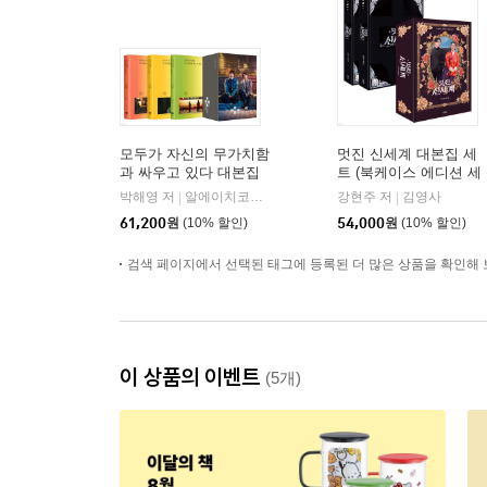
모두가 자신의 무가치함
멋진 신세계 대본집 세
과 싸우고 있다 대본집
트 (북케이스 에디션 세
세트
트)
박해영 저
알에이치코리아(RHK)
강현주 저
김영사
|
|
61,200
원
(10% 할인)
54,000
원
(10% 할인)
검색 페이지에서 선택된 태그에 등록된 더 많은 상품을 확인해 
이 상품의 이벤트
(5개)