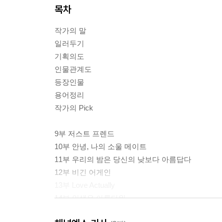
목차
작가의 말
일러두기
기획의도
인물관계도
등장인물
용어정리
작가의 Pick
9부 저스트 프렌드
10부 안녕, 나의 소울 메이트
11부 우리의 밤은 당신의 낮보다 아름답다
12부 비긴 어게인
13부 Love Actually
14부 인생은 아름다워
15부 세 얼간이