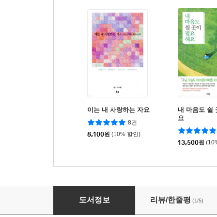
이는 내 사랑하는 자요
내 마음도 쉴
요
8건
8,100
원
(10% 할인)
13,500
원
(10
영혼의 밤을 지날 때
도서정보
리뷰/한줄평
(1/5)