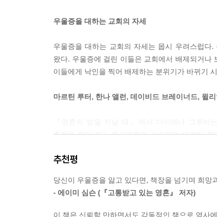
밤을 새웠다. 녹초가 됐는데도 잠이 오지 않았다. 
기를 간절히 빌었다. 그냥 사라지거나 영원히 깨지 
우울증을 대하는 교회의 자세
---「들어가며」중에서
우울증을 대하는 교회의 자세는 몹시 우려스럽다.
여기 등장하는 위인들의 이야기는 우울증을 죄악시하
왔다. 우울증에 걸린 이들은 교회에서 배제되거나 
다 훨씬 더 잘 지내야 해, 내가 좀 더 신실하거나 
이들에게 낙인을 찍어 배제하는 분위기가 바뀌기 시
뻔한 요구서를 이 책에 등장하는 형제자매들에게 
너드에게 더 기도하라고 했다면? 또는 마더 테레사
마르틴 루터, 한나 앨런, 데이비드 브레이너드, 윌리
받들지만, 막상 그들은 우울증과 씨름하며 살았다.
이들의 이야기를 통해 우울증이란 종종 찾아오는 것임
『영혼의 밤을 지날 때』에서 다이애나 그루버는
다는 것을 말이다. 이들의 삶이 바로 이 사실을 증명
흔적을 찾아낸다. 종교개혁의 기수였던 마르틴 루터
---「들어가며」중에서
‘캘커타의 성녀’ 마더 테레사, 흑인 민권 운동의 
추천평
삶을 멀찍이서 바라보며 진단을 내리는 것이 아니
이러한 개인적 시련들과 더불어 루터의 건강 상태는
안고 살아가는 이들에게 위로와 격려가 될 만한 
털어놓았다. “난 지쳤어. 내 안이 텅텅 비어 버린
당신이 우울증을 앓고 있다면, 책장을 넘기며 희망과
다이애나는 영혼의 어둔 밤을 걷고 있는 이들과 그
진저리나는 고통과 분쟁, 그리고 슬픔. 완전히 고갈
- 에이미 심슨 (『고통받고 있는 영혼』 저자)
어.”
이제 새로운 눈으로 우울증을 바라봐야 할 때
---「1장 마르틴 루터」중에서
이 책은 신뢰할 만하면서도 감동적인 책으로 역사에 