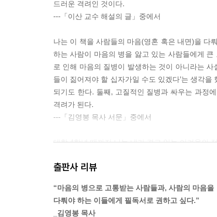
드러운 격려인 것이다.
---「이산 교수 해설의 글」중에서
나는 이 책을 사람들의 마음(영혼 혹은 내면)을 다
하는 사람이 마음의 병을 앓고 있는 사람들에게 큰 도
로 인해 마음의 질병이 발생하는 것이 아니라는 사실
들이 짊어져야 할 십자가일 수도 있겠다’는 생각을 했
되기도 한다. 둘째, 고질적인 질병과 싸우는 과정
격려가 된다.
---「김영봉 목사 서문」중에서
대학 4학년 때까지 나는 내가 겪고 있는 어려움의
“의기소침하다”, “울적하다”, “힘들다”, “처진다
출판사 리뷰
진단을 받았다.
---「첫 단락」중에서
“마음의 병으로 고통받는 사람들과, 사람의 마음을
다뤄야 하는 이들에게 필독서로 권하고 싶다.”
시간이 지나면서 나는 하나님이 기도를 듣고 계신
_김영봉 목사