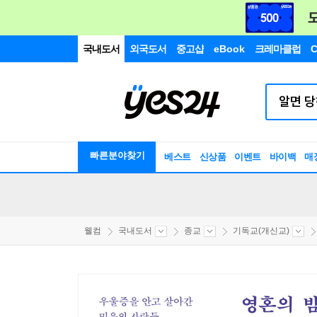
국내도서
외국도서
중고샵
eBook
크레마클럽
C
빠른분야찾기
베스트
신상품
이벤트
바이백
매
웰컴
국내도서
종교
기독교(개신교)