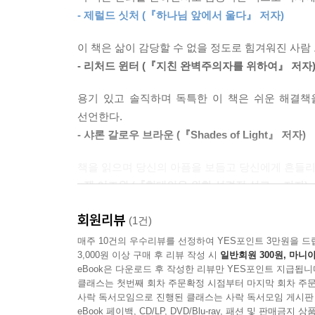
- 제럴드 싯처 (『하나님 앞에서 울다』 저자)
이들 믿음의 사람들의 삶은 우울증에 관한 소중한 
한나를 보며 우리는 “종교적 우울증”을 앓는 사람들
밤을 지날 때 우리가 혼자가 아니라고, 우울증이 어
이 책은 삶이 감당할 수 없을 정도로 힘겨워진 사람
스로 마귀의 시험이라고 불렀던 공격에 시달렸다.
주는 동반자가 되어 줄 것이다. 하여 우울증에 대한
- 리처드 윈터 (『지친 완벽주의자를 위하여』 저자
시선으로, 자신을 심판한다고 생각되는 성경 구절을 
우울증을 안고 살아가고 있을 우리 곁의 이웃을 (혹
없이 자신을 제압”했고 모든 게 끝났다고 결론지었
용기 있고 솔직하며 독특한 이 책은 쉬운 해결
모른다.
하는 소리를 들었다고 주장했다. 한나는 이렇게 선포
선언한다.
다.” 아무도 달리 그녀를 설득하지 못했다.
- 샤론 갈로우 브라운 (『Shades of Light』 저자)
★ 김영봉 목사, 제럴드 싯처, 리처드 윈터 등 추천
---「2장 한나 앨런」중에서
★ 이산 연세대 정신의학과 교수의 ‘해설의 글’ 수록
책을 읽으며 당신의 아픔을 보듬고 당신에게 흔들리지
★ 함께 읽고 이야기를 나눌 수 있도록 돕는 ‘토론을
데이비드 브레이너드의 사례는 “좀 더 기도해 봐”하
- 잭 이즈윈 (『현대인을 위한 성경적 설교』 저자)
강을 보장받지는 못한다는 사실을 여실히 보여 준다.
“신뢰할 만하면서도 감동적인 책으로 역사에 기억될
람을 찾을 수 있을까. 브레이너드가 일생을 공들였던
회원리뷰
무엇보다 중요한 것은 그루버가 믿음의 삶을 살면서도
(1건)
- 제럴드 싯처(『하나님 앞에서 울다』 저자)
---「3장 데이비드 브레이너드」중에서
혼자가 아니며 언제나 희망이 있음을 그리고 그 속
매주 10건의 우수리뷰를 선정하여 YES포인트 3만원을 드
- 마이클 존 큐직 (『하나님을 탐닉하라』 저자)
3,000원 이상 구매 후 리뷰 작성 시
일반회원 300원, 마니아
“삶이 감당할 수 없을 정도로 힘겨워진 사람 그리고
eBook은 다운로드 후 작성한 리뷰만 YES포인트 지급됩니
지독한 우울증과 신체적 연약함 속에서도 브레이너드는
돕고자 하는 사람에게 건네는 따뜻하고 절실한 격려
클래스는 첫번째 회차 주문확정 시점부터 마지막 회차 주문
우울증을 겪고 있는 모든 기독교인과 그의 친구들이
을 때도, 심지어 하나님이 당신을 사용하실 수 있을
사락 독서모임으로 진행된 클래스는 사락 독서모임 게시판
- 리처드 윈터(『지친 완벽주의자를 위하여』 저자)
- 캐런 메이슨 (고든콘웰 신학교 상담학/심리학 교수
드가 우리에게 남긴 제일의 유산은 그의 끈기다. 가
eBook 페이백, CD/LP, DVD/Blu-ray, 패션 및 판매금