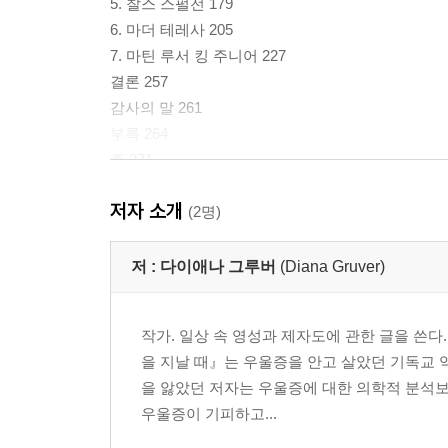
5. 찰스 스펄전 179
6. 마더 테레사 205
7. 마틴 루서 킹 주니어 227
결론 257
감사의 말 261
부록 264
주 271
토론을 위한 질문 293
저자 소개
(2명)
저 :
다이애나 그루버
(Diana Gruver)
작가. 일상 속 영성과 제자도에 관한 글을 쓴다.
을 지날 때』는 우울증을 안고 살았던 기독교 역
을 앓았던 저자는 우울증에 대한 의학적 분석
우울증이 기피하고...