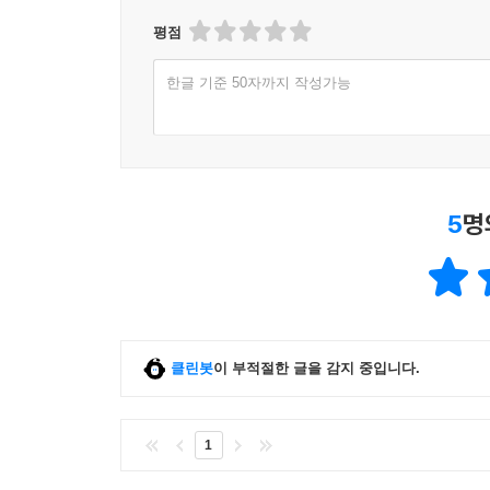
---「7장 마틴 루서 킹 주니어」중에서
평점
한글 기준 50자까지 작성가능
5
명
클린봇
이 부적절한 글을 감지 중입니다.
1