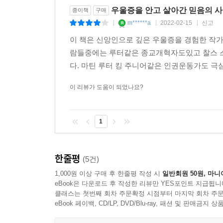
---「5장 찰스 스펄전」중에서
우울증을 안고 살아간 믿음의 
종이책
구매
m******a
2022-02-15
신고
|
|
|
우울증은 때때로 신앙생활에까지 영향을 미친다. 
이 책은 신앙인으로 깊은 우울증을 경험한 작
밤, 가장 날카로운 고통 속에서 하나님은 침묵하신다.
람들중에는 루터같은 종교개혁자도있고 찰스 
용이람. 이 고통의 끝에는 열매가 있을까? 하나님을
다. 마틴 루터 킹 주니어같은 인권운동가도 극심
도에 시달리는 제자들과 같은 신세다. 차갑게 식은 
은 시편 기자처럼 질문하며 몸부림친다. 그리고 십
이 리뷰가 도움이 되었나요?
니까?
---「6장 테레사 수녀」중에서
1
킹 목사에 관한 연구를 시작하면서 나는 이미 그에게
한 목소리를 듣고, 그의 행동과 태도에 관한 증언들
한줄평
(5건)
된 위인전의 주인공이 아닌 숨김없고 생동감이 넘치
구라도 그런 상황에선 정신적으로 무너졌을 것이다.
1,000원 이상 구매 후 한줄평 작성 시
일반회원 50원, 마니
eBook은 다운로드 후 작성한 리뷰만 YES포인트 지급됩니
다. 킹 목사는 힘겨운 일을 만났을 때 전혀 흔들리
클래스는 첫번째 회차 주문확정 시점부터 마지막 회차 주문
매는 도구들이 있었다. 이 도구들은 생존에 필요한 
eBook 페이백, CD/LP, DVD/Blu-ray, 패션 및 판매금
는 용기를 주었다. 그것은 마르지 않는 불굴의 샘이