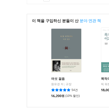
이 책을 구입하신 분들이 산
분야 연관 책
여섯 걸음
목적이
원유경 저
규장
릭 워
|
54건
18,0
16,200
원
(10% 할인)