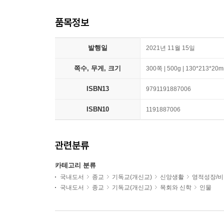
품목정보
발행일
2021년 11월 15일
쪽수, 무게, 크기
300쪽 | 500g | 130*213*20
ISBN13
9791191887006
ISBN10
1191887006
관련분류
카테고리 분류
국내도서
종교
기독교(개신교)
신앙생활
영적성장/
국내도서
종교
기독교(개신교)
목회와 신학
인물