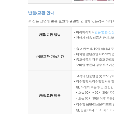
반품/교환 안내
※ 상품 설명에 반품/교환과 관련한 안내가 있는경우 아래 
마이페이지 >
반품/교환 신청
반품/교환 방법
판매자 배송 상품은 판매자와
출고 완료 후 10일 이내의 
디지털 콘텐츠인 eBook의 
반품/교환 가능기간
중고상품의 경우 출고 완료일
모바일 쿠폰의 경우 유효기간(
고객의 단순변심 및 착오구
직수입양서/직수입일서중 일
단, 아래의 주문/취소 조건인
오늘 00시 ~ 06시 30분 
반품/교환 비용
오늘 06시 30분 이후 주문
직수입 음반/영상물/기프트 
단, 당일 00시~13시 사이