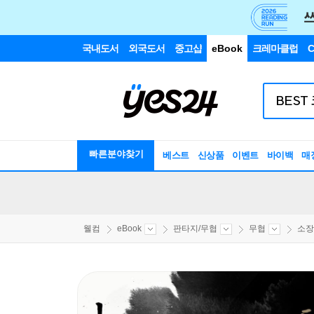
국내도서
외국도서
중고샵
eBook
크레마클럽
C
빠른분야찾기
베스트
신상품
이벤트
바이백
매
웰컴
eBook
판타지/무협
무협
소장