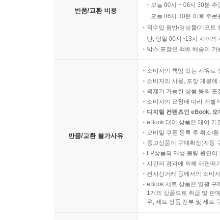
오늘 00시 ~ 06시 30분 
반품/교환 비용
오늘 06시 30분 이후 주문
직수입 음반/영상물/기프트 
단, 당일 00시~13시 사이
박스 포장은 택배 배송이 가
소비자의 책임 있는 사유로 
소비자의 사용, 포장 개봉에 
복제가 가능한 상품 등의 포장을 
소비자의 요청에 따라 개별
디지털 컨텐츠인 eBook, 
eBook 대여 상품은 대여 기
모바일 쿠폰 등록 후 취소/환
반품/교환 불가사유
중고상품이 구매확정(자동 
LP상품의 재생 불량 원인이 기
시간의 경과에 의해 재판매가
전자상거래 등에서의 소비자
eBook 세트 상품은 일괄 
1개의 상품으로 취급 및 판매
우, 세트 상품 전부 및 세트