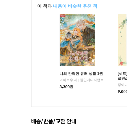
이 책과
내용이 비슷한 추천 책
나의 안락한 유배 생활 1권
[세트
로맨스
아이보우 저
필연매니지먼트
|
정이니
3,300
원
9,00
배송/반품/교환 안내