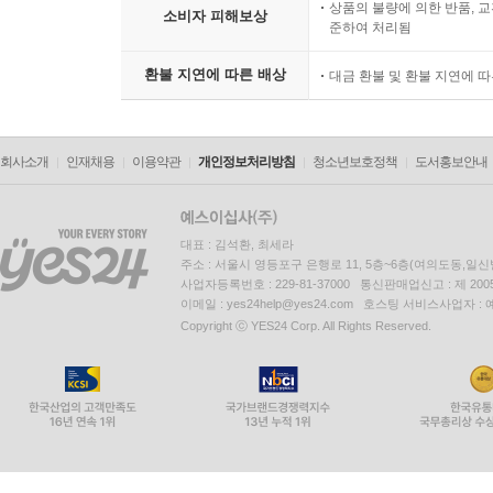
상품의 불량에 의한 반품, 교
소비자 피해보상
준하여 처리됨
환불 지연에 따른 배상
대금 환불 및 환불 지연에 
회사소개
인재채용
이용약관
개인정보처리방침
청소년보호정책
도서홍보안내
대표 : 김석환, 최세라
주소 : 서울시 영등포구 은행로 11, 5층~6층(여의도동,일신
사업자등록번호 : 229-81-37000 통신판매업신고 : 제 200
이메일 : yes24help@yes24.com 호스팅 서비스사업자 :
Copyright ⓒ YES24 Corp. All Rights Reserved.