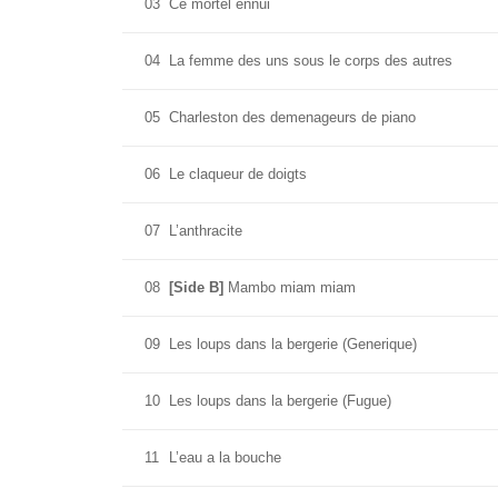
03
Ce mortel ennui
04
La femme des uns sous le corps des autres
05
Charleston des demenageurs de piano
06
Le claqueur de doigts
07
L’anthracite
08
[Side B]
Mambo miam miam
09
Les loups dans la bergerie (Generique)
10
Les loups dans la bergerie (Fugue)
11
L’eau a la bouche