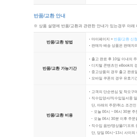
반품/교환 안내
※ 상품 설명에 반품/교환과 관련한 안내가 있는경우 아래 
마이페이지 >
반품/교환 신청
반품/교환 방법
판매자 배송 상품은 판매자와
출고 완료 후 10일 이내의 
디지털 콘텐츠인 eBook의 
반품/교환 가능기간
중고상품의 경우 출고 완료일
모바일 쿠폰의 경우 유효기간(
고객의 단순변심 및 착오구
직수입양서/직수입일서중 일
단, 아래의 주문/취소 조건인
오늘 00시 ~ 06시 30분 
반품/교환 비용
오늘 06시 30분 이후 주문
직수입 음반/영상물/기프트 
단, 당일 00시~13시 사이