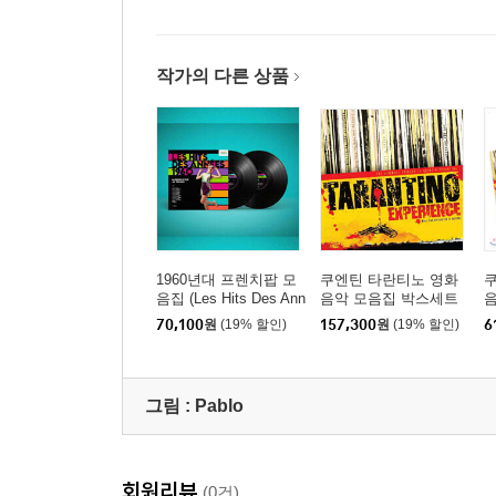
작가의 다른 상품
1960년대 프렌치팝 모
쿠엔틴 타란티노 영화
음집 (Les Hits Des Ann
음악 모음집 박스세트
음
ees 1960) [2LP]
(The Tarantino Experie
E
70,100
원
(19% 할인)
157,300
원
(19% 할인)
6
nce Box Set) [스플래
레
터 컬러 6LP]
그림 :
Pablo
회원리뷰
(0건)