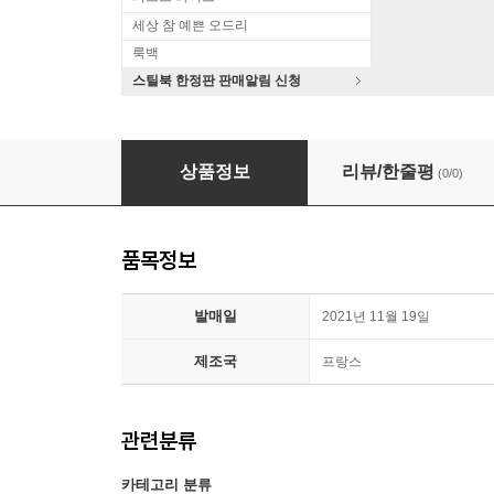
세상 참 예쁜 오드리
룩백
스틸북 한정판 판매알림 신청
세르쥬 갱스부르 아트북 에디션 (Serge Gainsbourg I
상품정보
리뷰/한줄평
(0/0)
품목정보
발매일
2021년 11월 19일
제조국
프랑스
관련분류
카테고리 분류