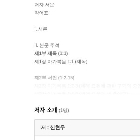
저자 서문
약어표
I. 서론
II. 본문 주석
제1부 제목 (1:1)
제1장 마가복음 1:1 (제목)
제2부 서언 (1:2-15)
제2장 마가복음 1:2-3 (세례 요한에 관한 구약의 증
제3장 마가복음 1:4-8 (세례 요한과 새 출애굽)
제4장 마가복음 1:9-11 (예수 복음의 기원)
저자 소개
제5장 마가복음 1:12-13 (예수의 광야 시험)
(1명)
제6장 마가복음 1:14-15 (예수의 복음 선포)
저 :
신현우
제3부 제1막 (1:16-8:21)