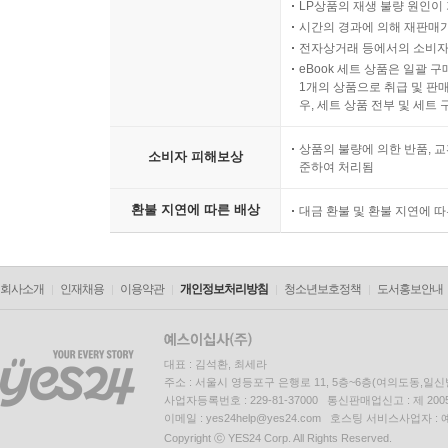
LP상품의 재생 불량 원인이 기
시간의 경과에 의해 재판매가
전자상거래 등에서의 소비자
eBook 세트 상품은 일괄 
1개의 상품으로 취급 및 판매
우, 세트 상품 전부 및 세트
상품의 불량에 의한 반품, 교
소비자 피해보상
준하여 처리됨
환불 지연에 따른 배상
대금 환불 및 환불 지연에 
회사소개
인재채용
이용약관
개인정보처리방침
청소년보호정책
도서홍보안내
대표 : 김석환, 최세라
주소 : 서울시 영등포구 은행로 11, 5층~6층(여의도동,일신
사업자등록번호 : 229-81-37000 통신판매업신고 : 제 200
이메일 : yes24help@yes24.com 호스팅 서비스사업자 :
Copyright ⓒ YES24 Corp. All Rights Reserved.