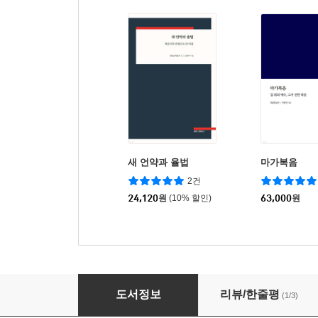
새 언약과 율법
마가복음
2건
24,120
원
(10% 할인)
63,000
원
마가복음
도서정보
리뷰/한줄평
(1/3)