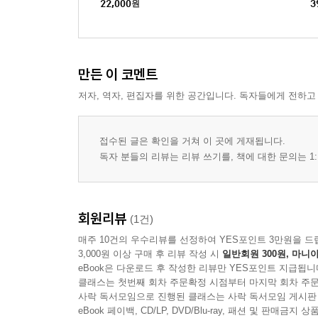
제20장 마가복음 13:1-37 (성전 파괴의 징조와 때)
22,000
원
3
제21장 마가복음 14:1-16:8 (예수의 수난과 부활)
제22장 마가복음 16:9-20 (부활하신 예수의 사역)
만든 이 코멘트
III. 참고 문헌
저자, 역자, 편집자를 위한 공간입니다. 독자들에게 전하고
접수된 글은 확인을 거쳐 이 곳에 게재됩니다.
독자 분들의 리뷰는 리뷰 쓰기를, 책에 대한 문의는 1:
회원리뷰
(1건)
매주 10건의 우수리뷰를 선정하여 YES포인트 3만원을 드
3,000원 이상 구매 후 리뷰 작성 시
일반회원 300원, 마니아
eBook은 다운로드 후 작성한 리뷰만 YES포인트 지급됩니
클래스는 첫번째 회차 주문확정 시점부터 마지막 회차 주문
사락 독서모임으로 진행된 클래스는 사락 독서모임 게시판
eBook 페이백, CD/LP, DVD/Blu-ray, 패션 및 판매금