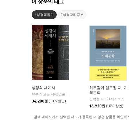
이 상품의 태그
#성경맥잡기
#성경교리공부
성경의 세계사
허무감에 압도될 때, 지
혜문학
브루스 고든 저/전경훈 역
책과함께
|
김학철 저
21세기북스
|
34,200
원
(10% 할인)
16,920
원
(10% 할인)
검색 페이지에서 선택된 태그에 등록된 더 많은 상품을 확인해 