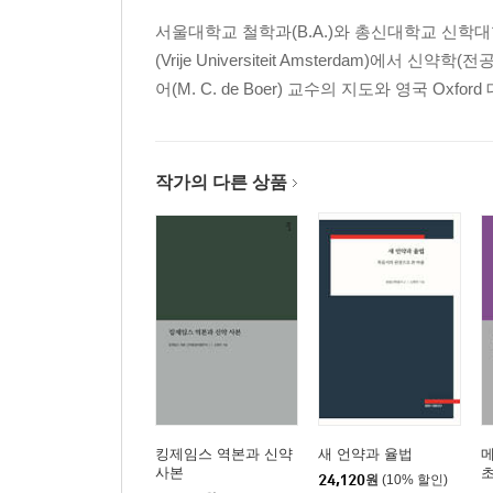
제7장 마가복음 1:16-20 (어부들을 제자로 부르심)
서울대학교 철학과(B.A.)와 총신대학교 신학대
제8장 마가복음 1:21-28 (사역의 시작: 가르침과 축
(Vrije Universiteit Amsterdam)에서
제9장 마가복음 1:29-45 (예수의 갈릴리 초기 사역)
어(M. C. de Boer) 교수의 지도와 영국 Oxford 
제10장 마가복음 2:1-3:6 (예수와 유대인들 사이의 
제11장 마가복음 3:7-35 (예수의 이스라엘 회복 사역
제12장 마가복음 4:1-34 (예수의 비유)
제13장 마가복음 4:35-7:23 (예수의 갈릴리 후기 사
작가의 다른 상품
제14장 마가복음 7:24-8:21 (예수의 갈릴리 주변 사
제4부 제2막 (8:22-10:52)
제15장 마가복음 8:22-38 (고난받는 메시아의 길
제16장 마가복음 9:1-50 (고난받는 메시아의 길과
제17장 마가복음 10:1-52 (고난받는 메시아의 길과
제5부 제3막 (11:1-16:20)
제18장 마가복음 11:1-26 (예루살렘 입성과 성전 심
킹제임스 역본과 신약
새 언약과 율법
제19장 마가복음 11:27-12:44 (성전에서 행하신 
사본
24,120
원
(10% 할인)