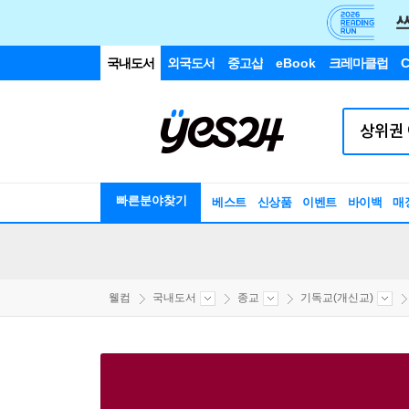
국내도서
외국도서
중고샵
eBook
크레마클럽
C
빠른분야찾기
베스트
신상품
이벤트
바이백
매
웰컴
국내도서
종교
기독교(개신교)