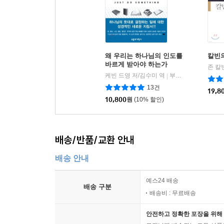
왜 우리는 하나님의 인도를
칼빈
바르게 받아야 하는가
존 칼
케빈 드영 저/김수미 역
부흥과개혁사
|
13건
19,8
10,800
원
(10% 할인)
배송/반품/교환 안내
배송 안내
예스24 배송
배송 구분
배송비 : 무료배송
안전하고 정확한 포장을 위해 