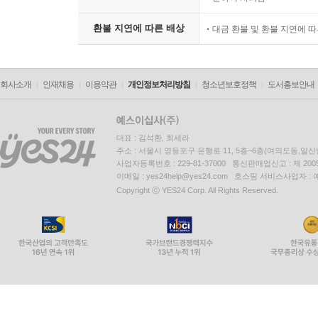
환불 지연에 따른 배상
대금 환불 및 환불 지연에 
회사소개
인재채용
이용약관
개인정보처리방침
청소년보호정책
도서홍보안내
대표 : 김석환, 최세라
주소 : 서울시 영등포구 은행로 11, 5층~6층(여의도동,일신
사업자등록번호 : 229-81-37000 통신판매업신고 : 제 200
이메일 : yes24help@yes24.com 호스팅 서비스사업자 :
Copyright ⓒ YES24 Corp. All Rights Reserved.