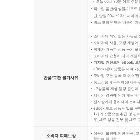
오늘 06시 30분 이후 주문
직수입 음반/영상물/기프트 
단, 당일 00시~13시 사이
박스 포장은 택배 배송이 가
소비자의 책임 있는 사유로 
소비자의 사용, 포장 개봉에 
복제가 가능한 상품 등의 포장을 
소비자의 요청에 따라 개별
디지털 컨텐츠인 eBook, 
eBook 대여 상품은 대여 기
모바일 쿠폰 등록 후 취소/환
반품/교환 불가사유
중고상품이 구매확정(자동 
LP상품의 재생 불량 원인이 기
시간의 경과에 의해 재판매가
전자상거래 등에서의 소비자
eBook 세트 상품은 일괄 
1개의 상품으로 취급 및 판매
우, 세트 상품 전부 및 세트
상품의 불량에 의한 반품, 교
소비자 피해보상
준하여 처리됨