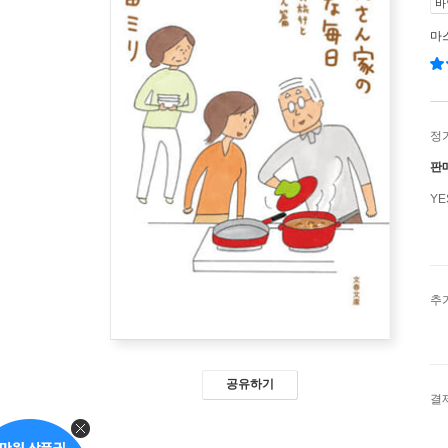
바
마
정
판
Y
추
공유하기
결