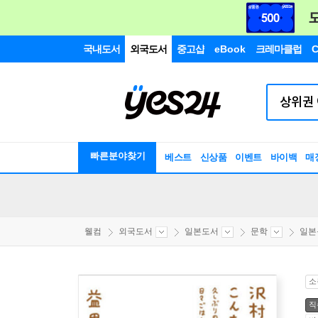
국내도서
외국도서
중고샵
eBook
크레마클럽
C
빠른분야찾기
베스트
신상품
이벤트
바이백
매
웰컴
외국도서
일본도서
문학
일본
소
직