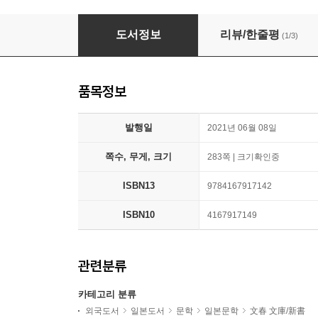
澤村さん家のこんな每日 久しぶりの旅行と日
도서정보
리뷰/한줄평
(1/3)
품목정보
발행일
2021년 06월 08일
쪽수, 무게, 크기
283쪽 | 크기확인중
ISBN13
9784167917142
ISBN10
4167917149
관련분류
카테고리 분류
외국도서
일본도서
문학
일본문학
文春 文庫/新書