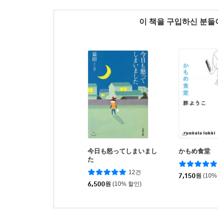
이 책을 구입하신 분
今日も怒ってしまいまし
かもめ食堂
た
12건
7,150
원
(10%
6,500
원
(10% 할인)