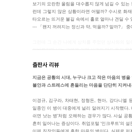
보기의 요란한 울림을 대수롭지 않게 넘길 수 있는 정
런데 그렇지 않은 상황이라면 어떨까? 수시로 화
타오르는 뜨거운 불길 속에서 홀로 얼마나 견딜 수 
--- 「왠지 꺼려지는 정신과 약, 먹을까? 말까?」 
그런데 그 순간 나에게 상처를 주었던 상사와의 일
어버렸지만 나는 그에게 어떤 사과의 말도 듣지 못했
태로 떠나는 모양새도 싫었다. 지금 회사를 그만둘
출판사 리뷰
‘존버(버티기)’가 필요한 때였다. 나는 잠시 품었
하철도 타고 기차도 타고 즐겁게 일할 수 있을 때로
지금은 공황의 시대, 누구나 크고 작은 마음의 병을 
--- 「지하철이 무섭다고 퇴사할 순 없잖아」 중에
불안과 스트레스에 흔들리는 마음을 단단히 지켜내
‘잠깐, 나 공황장애에 왜 걸렸더라?’
이경규, 김구라, 차태현, 정형돈, 현아, 강다니
약으로 조금씩 증상이 조절되면서 마음에도 여유가 
일종인 이 병이 대중에게 널리 알려지기 시작했다. 
천히 나의 시간이 몇 개월 전으로 거슬러 올라갔다.
쉬면 낫는 병’처럼 오해하는 경우가 많다. 사실 공
다. 퇴근길 발걸음인데 상당히 무거웠던 기억이 난다
흔히 일어나는 증상이다. 취업포털 ‘인크루트’의 설
의 상사로부터 “정시에 퇴근하는 알바형 인간”이라
이제 직장인들에게 흔한 마음의 병이다. 실제로 저