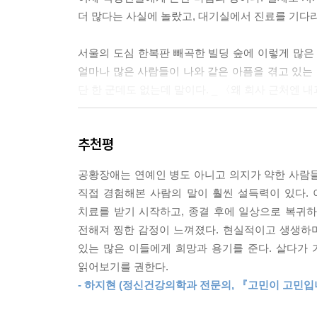
--- 「다른 사람을 의식하느라 힘들었던 내 마음」
더 많다는 사실에 놀랐고, 대기실에서 진료를 기다
이제 더는 100점이 되기 위해 애쓰지 않기로 했다
서울의 도심 한복판 빼곡한 빌딩 숲에 이렇게 많은
워지기로 마음먹었다. 타이트한 100점이 아닌 여유
얼마나 많은 사람들이 나와 같은 아픔을 겪고 있는 
되었다.
단 한 군데도 없는데 말이다. _ 〈왜 회사 근처엔 
“80점이면 좀 어때?” 나는 요즘 내 자신이 좀 부
로에게 높은 기준을 제시하면서 능력 있는 회사원,
검사지를 제출하고 다시 한번 주위를 둘러봤다. 당시
줄어들었다.
추천평
초반처럼 보였다. 그들의 모습은 나와 많이 닮아 
--- 「모든 면에서 100점이고 싶은 나에게」 중에서
걸고 있었다. 이곳이 정신과 대기실이 아니라 마치 
공황장애는 연예인 병도 아니고 의지가 약한 사람들이
대안적 사고법의 장점은 공황 상황뿐만 아니라 일
직접 경험해본 사람의 말이 훨씬 설득력이 있다.
처음 공황 증상을 겪으며 저자는 자신만 이런 몹쓸
힘들 때가 있다. 마음을 어지럽히는 생각에서 벗어나
치료를 받기 시작하고, 종결 후에 일상으로 복귀하
보지는 않을까, 회사에서 불이익을 당하지는 않을
수 있지?’ 내지는 ‘이 불편한 생각을 이어가는 게 
전해져 찡한 감정이 느껴졌다. 현실적이고 생생하
우울증 등을 앓은 적이 있거나 현재도 앓고 있다고 
불편한 생각을 곱씹는 것이 상황을 해결하는 데 전혀
있는 많은 이들에게 희망과 용기를 준다. 살다가
있었던 것이다.
하게 된다.
읽어보기를 권한다.
불확실한 미래, 날로 치열해지는 경쟁, SNS로 인
--- 「두려움에서 벗어나는 생각법」 중에서
- 하지현 (정신건강의학과 전문의, 『고민이 고민입
특히나 그 누구도 예기치 못한 코로나의 유행으로
이들이 점점 많아지고 있다. 불안과 스트레스를 