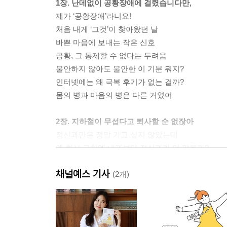
1장. 난데없이 공황장애에 걸렸습니다만,
제가 ‘공황장애’라니요!
처음 내게 ‘그것’이 찾아왔던 날
바쁜 마음에 보내는 작은 신호
공황, 그 통제할 수 없다는 두려움
불안하지 않아도 불안한 이 기분 뭐지?
인터넷에는 왜 극복 후기가 없는 걸까?
몸의 병과 마음의 병은 다른 거였어
2장. 지하철이 무섭다고 퇴사할 순 없잖아
정신과만은 정말 가고 싶지 않았는데
왜 회사 근처엔 내과보다 정신과가 더 많을까?
정신과와 그곳의 사람들
채널예스 기사
첫 번째 진료, 공황장애 맞습니다
(2개)
마음의 병은 부끄러운 게 아니야
왠지 꺼려지는 정신과 약, 먹을까? 말까?
지하철이 무섭다고 퇴사할 순 없잖아