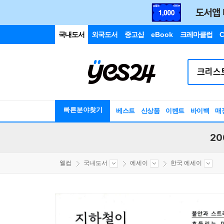
국내도서
외국도서
중고샵
eBook
크레마클럽
C
빠른분야찾기
베스트
신상품
이벤트
바이백
매
20
웰컴
국내도서
에세이
한국 에세이