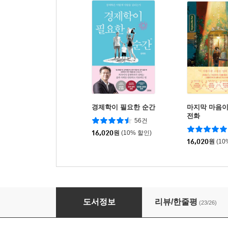
경제학이 필요한 순간
마지막 마음이
전화
56건
16,020
원
(10% 할인)
16,020
원
(10
지하철이 무섭다고 퇴사할 순 없잖아
도서정보
리뷰/한줄평
(23/26)