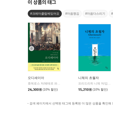
이 상품의 태그
#크레마클럽에있어요
#마음챙김
#마음다스리기
오디세이아
니체의 초월자
호메로스 저/페테르 파울 루벤스 그림/박문재 역
현대지성
프리드리히 니체 저/김철 편역
|
24,300
원
(10% 할인)
15,210
원
(10% 할인)
검색 페이지에서 선택된 태그에 등록된 더 많은 상품을 확인해 