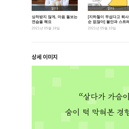
3장. 마음도 돌봄이 필요해
읽다
읽다
예고 없이 찾아온 소나기처럼
상처받지 않게, 마음 돌보는
[지하철이 무섭다고 퇴
연습을 해요
순 없잖아] 불안과 스트
불안한 마음이 나를 보살필 거야
에서 마음 지키기
2021년 05월 18일
2021년 05월 10일
울지 않는 착한 아이가 될 필요 없어
다른 사람을 의식하느라 힘들었던 내 마음
모든 면에서 100점이고 싶은 나에게
하기 싫으면 하지 않아도 돼
상세 이미지
누구나 크고 작은 마음의 병을 안고 산다
4장. 이제 피하지 말고 공황에 맞서볼까?
특별한 과외수업을 시작하다
아는 만큼 보인다고 하더니
무작정 피하는 게 정답은 아니야
두려움에서 벗어나는 생각법
어디 한번 공황을 불러내볼까요?
꽉 막힌 도로에서 내리지 않았다