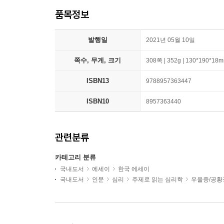
품목정보
발행일
2021년 05월 10일
쪽수, 무게, 크기
308쪽 | 352g | 130*190*18
ISBN13
9788957363447
ISBN10
8957363440
관련분류
카테고리 분류
국내도서
에세이
한국 에세이
국내도서
인문
심리
주제로 읽는 심리학
우울증/공황