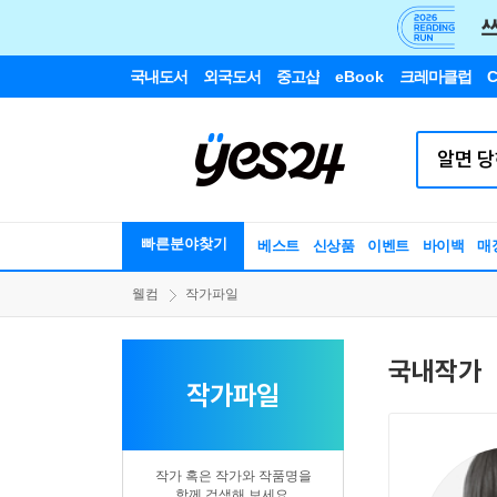
국내도서
외국도서
중고샵
eBook
크레마클럽
C
빠른분야찾기
베스트
신상품
이벤트
바이백
매
웰컴
작가파일
국내작가
작가파일
작가 혹은 작가와 작품명을
함께 검색해 보세요.