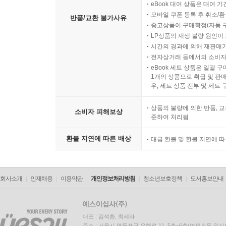
eBook 대여 상품은 대여 기
모바일 쿠폰 등록 후 취소/환
반품/교환 불가사유
중고상품이 구매확정(자동 
LP상품의 재생 불량 원인이 기
시간의 경과에 의해 재판매가
전자상거래 등에서의 소비자
eBook 세트 상품은 일괄 
1개의 상품으로 취급 및 판매
우, 세트 상품 전부 및 세트
상품의 불량에 의한 반품, 교
소비자 피해보상
준하여 처리됨
환불 지연에 따른 배상
대금 환불 및 환불 지연에 
회사소개
인재채용
이용약관
개인정보처리방침
청소년보호정책
도서홍보안내
대표 : 김석환, 최세라
주소 : 서울시 영등포구 은행로 11, 5층~6층(여의도동,일신