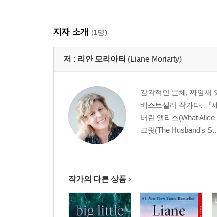
저자 소개
(1명)
저 :
리안 모리아티
(Liane Moriarty)
감각적인 문체, 짜임새
베스트셀러 작가다. 『세 가지
버린 앨리스(What Alice
크릿(The Husband's S..
작가의 다른 상품