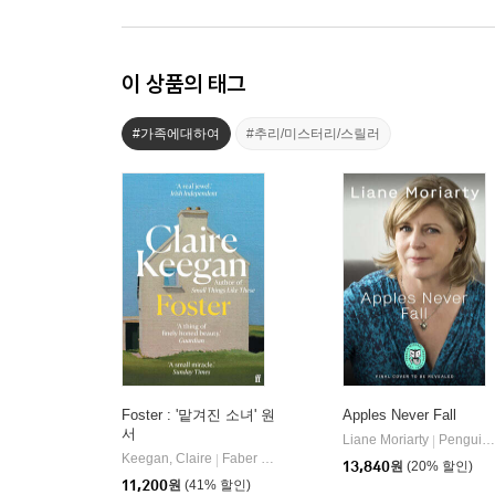
이 상품의 태그
#가족에대하여
#추리/미스터리/스릴러
Foster : '맡겨진 소녀' 원
Apples Never Fall
서
Liane Moriarty
Penguin Books
|
Keegan, Claire
Faber & Faber
|
13,840
원
(20% 할인)
11,200
원
(41% 할인)