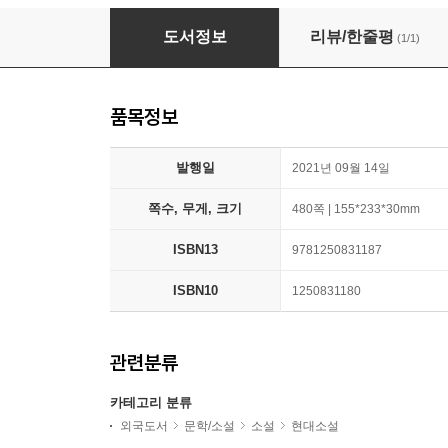
Apples Never Fall
도서정보
리뷰/한줄평
(1/1)
품목정보
발행일
2021년 09월 14일
쪽수, 무게, 크기
480쪽 | 155*233*30mm
ISBN13
9781250831187
ISBN10
1250831180
관련분류
카테고리 분류
외국도서
문학/소설
소설
현대소설