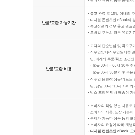
판매자 배송 상품은 판매자와
출고 완료 후 10일 이내의 
디지털 콘텐츠인 eBook의 
반품/교환 가능기간
중고상품의 경우 출고 완료일
모바일 쿠폰의 경우 유효기간(
고객의 단순변심 및 착오구
직수입양서/직수입일서중 일
단, 아래의 주문/취소 조건인
오늘 00시 ~ 06시 30분 
반품/교환 비용
오늘 06시 30분 이후 주문
직수입 음반/영상물/기프트 
단, 당일 00시~13시 사이
박스 포장은 택배 배송이 가
소비자의 책임 있는 사유로 
소비자의 사용, 포장 개봉에 
복제가 가능한 상품 등의 포장을 
소비자의 요청에 따라 개별
디지털 컨텐츠인 eBook, 