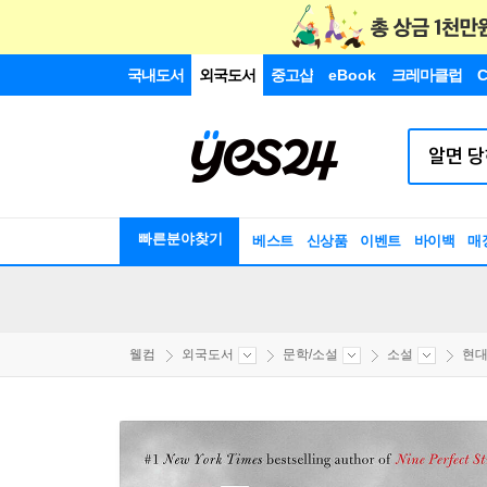
국내도서
외국도서
중고샵
eBook
크레마클럽
C
빠른분야찾기
베스트
신상품
이벤트
바이백
매
웰컴
외국도서
문학/소설
소설
현