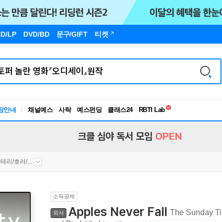
D/LP
DVD/BD
문구
/GIFT
티켓
독서유형검사
RBTI Lab
장안내
채널예스
사락
예스펀딩
클래스24
독서유형검사
크클 심야 독서 모임
OPEN
테리/호러/...
소득공제
Apples Never Fall
The Sunday Tim
외서