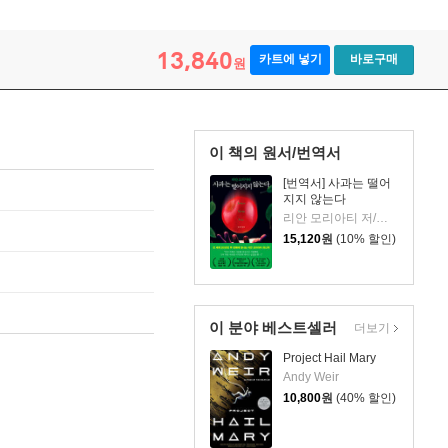
13,840
카트에 넣기
바로구매
원
이 책의 원서/번역서
[번역서] 사과는 떨어
지지 않는다
리안 모리아티 저/김소정 역
15,120
원
(10% 할인)
이 분야 베스트셀러
더보기
Project Hail Mary
Andy Weir
10,800
원
(40% 할인)