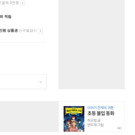
첫결제 3천원
인트 적립
만원 상품권
신규발급시
AD