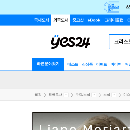
국내도서
외국도서
중고샵
eBook
크레마클럽
C
빠른분야찾기
베스트
신상품
이벤트
바이백
매
웰컴
외국도서
문학/소설
소설
미스