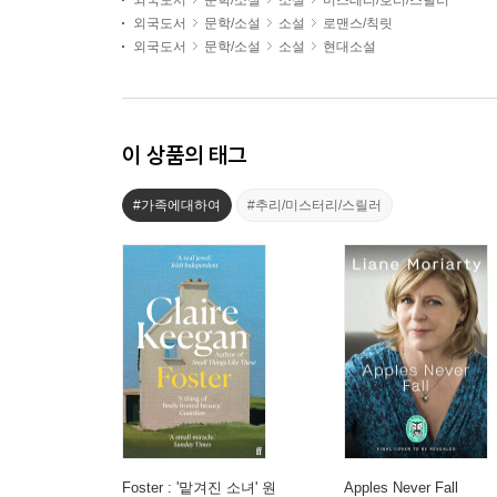
외국도서
문학/소설
소설
미스테리/호러/스릴러
외국도서
문학/소설
소설
로맨스/칙릿
외국도서
문학/소설
소설
현대소설
이 상품의 태그
#가족에대하여
#추리/미스터리/스릴러
Foster : '맡겨진 소녀' 원
Apples Never Fall