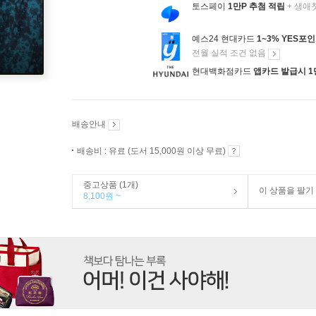
토스페이
1만P 추첨 적립
+ 생애
예스24 현대카드
1~3% YES포
전월 실적 조건 없음
현대백화점카드
앱카드 발급시 1
배송안내
배송비 : 유료 (도서 15,000원 이상 무료)
중고상품 (1개)
이 상품을 팔기
8,100원 ~