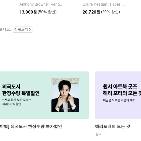
Anthony Browne
Penguin Random House Children's UK
Claire Keegan
Faber & Faber
|
|
13,000
원
(50% 할인)
20,720
원
(20% 할인)
보세요.
전체보기
분야별] 외국도서 한정수량 특가할인
해리포터의 모든 것
시
상시