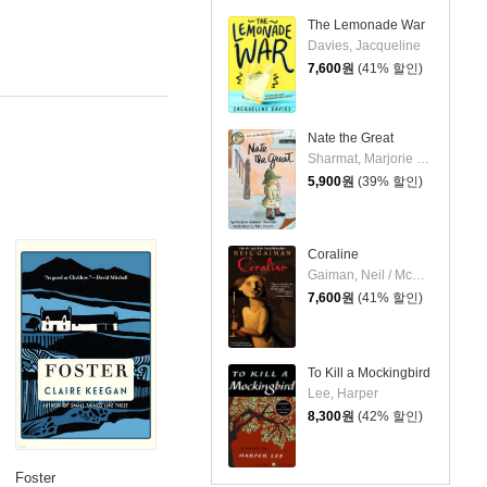
The Lemonade War
Davies, Jacqueline
7,600
원
(41% 할인)
Nate the Great
Sharmat, Marjorie Weinman / Simont, Marc
5,900
원
(39% 할인)
Coraline
Gaiman, Neil / McKean, Dave
7,600
원
(41% 할인)
To Kill a Mockingbird
Lee, Harper
8,300
원
(42% 할인)
Foster