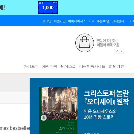
로그인
회원가입
마이페이지
카트
주문/배송
고객센터
Gl
해리포터
캐릭터북
원작소설
어린이특가세트
회원리뷰
es bestseller from the author of Nine Perfect Strangers