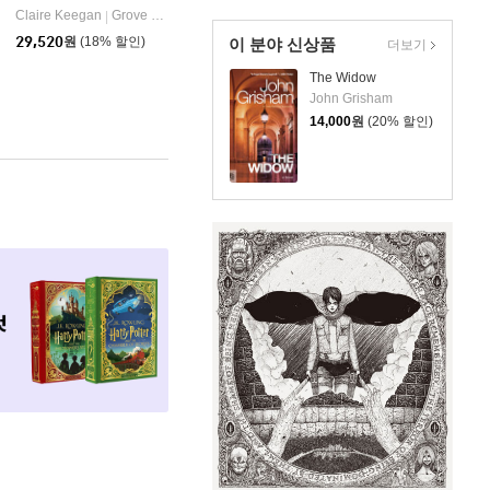
Claire Keegan
Grove Press
|
29,520
원
(18% 할인)
이 분야 신상품
더보기
The Widow
John Grisham
14,000
원
(20% 할인)