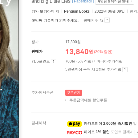
and Big Little Lies
[ Paperback ]
바인딩 & 에디션 안내
리안 모리아티
저
Penguin Books
2022년 06월 09일
번역서
첫번째 리뷰어가 되어주세요.
판매지수 72
정가
17,300원
13,840
원
판매가
(20% 할인)
YES포인트
700원 (5% 적립) + 마니아추가적립
5만원이상 구매 시 2천원 추가적립
추가혜택쿠폰
쿠폰받기
주문금액대별 할인쿠폰
결제혜택
카카오페이
2,000원 즉시할인
일
페이코
1% 할인
포인트 결제시