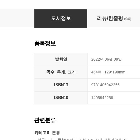
Apples Never Fall
도서정보
리뷰/한줄평
(0/0)
품목정보
발행일
2022년 06월 09일
쪽수, 무게, 크기
464쪽 | 129*198mm
ISBN13
9781405942256
ISBN10
1405942258
관련분류
카테고리 분류