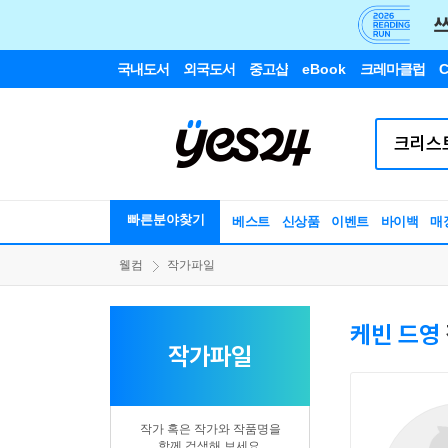
국내도서
외국도서
중고샵
eBook
크레마클럽
C
빠른분야찾기
베스트
신상품
이벤트
바이백
매
웰컴
작가파일
케빈 드영
작가파일
작가 혹은 작가와 작품명을
함께 검색해 보세요.