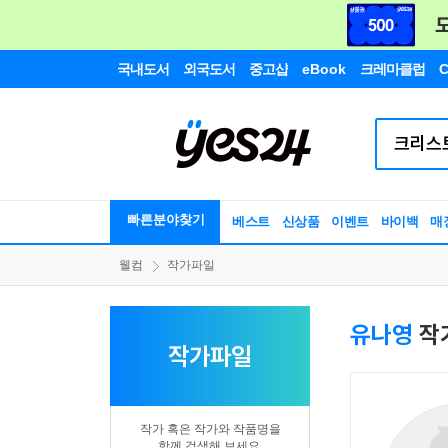
국내도서
외국도서
중고샵
eBook
크레마클럽
C
빠른분야찾기
베스트
신상품
이벤트
바이백
매
웰컴
작가파일
유나영
작
작가파일
작가 혹은 작가와 작품명을
함께 검색해 보세요.