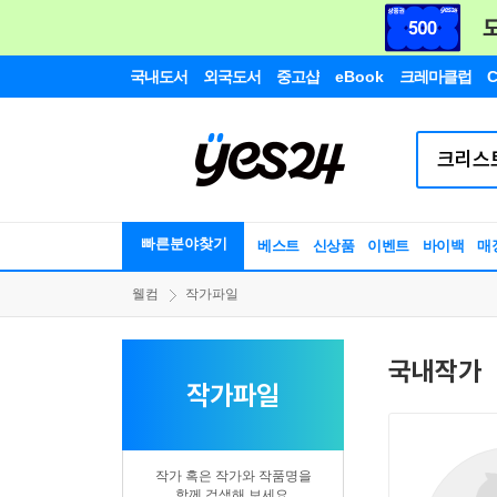
국내도서
외국도서
중고샵
eBook
크레마클럽
C
빠른분야찾기
베스트
신상품
이벤트
바이백
매
웰컴
작가파일
국내작가
작가파일
작가 혹은 작가와 작품명을
함께 검색해 보세요.