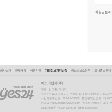
회원님들께
회사소개
인재채용
이용약관
개인정보처리방침
청소년보호정책
도서홍보안내
대표 : 김석환, 최세라
주소 : 서울시 영등포구 은행로 11, 5층~6층(여의도동,일신
사업자등록번호 : 229-81-37000 통신판매업신고 : 제 200
이메일 : yes24help@yes24.com 호스팅 서비스사업자 :
Copyright ⓒ YES24 Corp. All Rights Reserved.