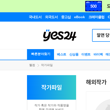
국내도서
외국도서
중고샵
eBook
크레마클럽
C
빠른분야찾기
베스트
신상품
이벤트
바이백
매
웰컴
작가파일
해외작가
작가파일
작가 혹은 작가와 작품명을
함께 검색해 보세요.