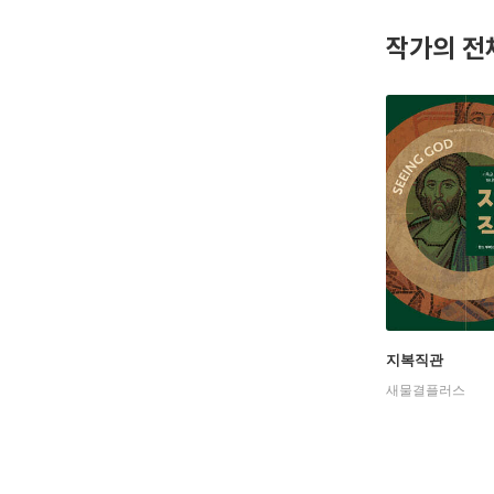
작가의 전
지복직관
새물결플러스