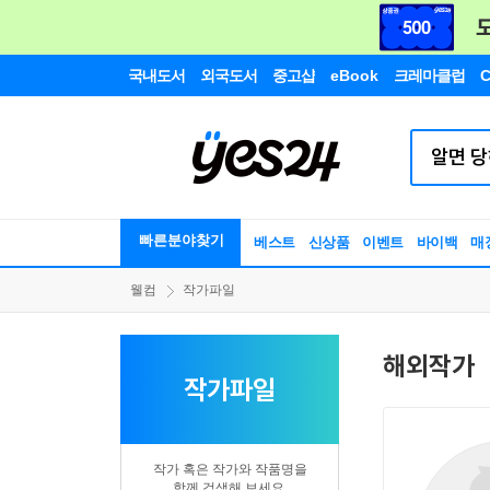
국내도서
외국도서
중고샵
eBook
크레마클럽
C
빠른분야찾기
베스트
신상품
이벤트
바이백
매
웰컴
작가파일
해외작가
작가파일
작가 혹은 작가와 작품명을
함께 검색해 보세요.