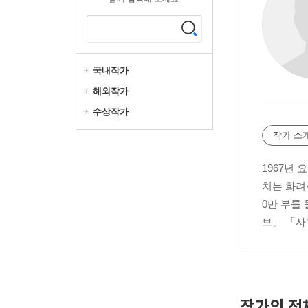
국내작가
해외작가
수상작가
작가 소
1967년 
치는 화려
0만 부를
브」 「사
작가의 전