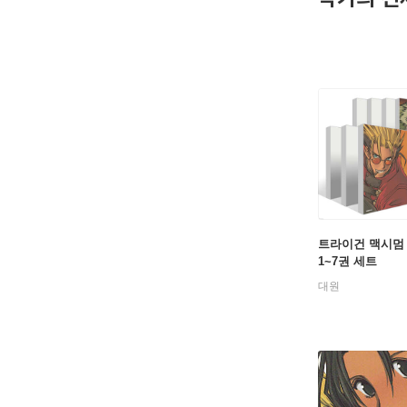
트라이건 맥시멈
1~7권 세트
대원