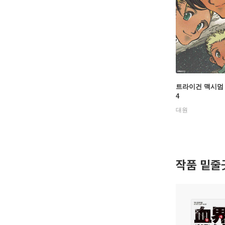
트라이건 맥시멈
4
대원
작품 밑줄