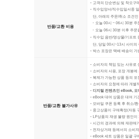
고객의 단순변심 및 착오구
직수입양서/직수입일서중 일
단, 아래의 주문/취소 조건인
오늘 00시 ~ 06시 30분 
반품/교환 비용
오늘 06시 30분 이후 주문
직수입 음반/영상물/기프트 
단, 당일 00시~13시 사이
박스 포장은 택배 배송이 가
소비자의 책임 있는 사유로 
소비자의 사용, 포장 개봉에 
복제가 가능한 상품 등의 포장을 
소비자의 요청에 따라 개별
디지털 컨텐츠인 eBook, 
eBook 대여 상품은 대여 기
모바일 쿠폰 등록 후 취소/환
반품/교환 불가사유
중고상품이 구매확정(자동 
LP상품의 재생 불량 원인이 기
시간의 경과에 의해 재판매가
전자상거래 등에서의 소비자
eBook 세트 상품은 일괄 