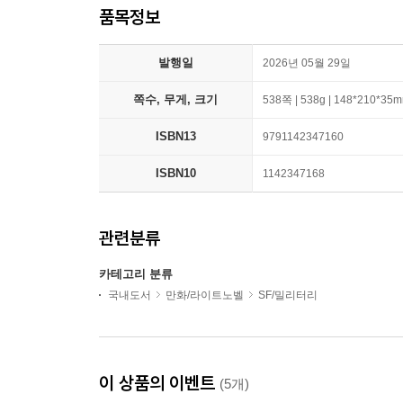
품목정보
발행일
2026년 05월 29일
쪽수, 무게, 크기
538쪽 | 538g | 148*210*35
ISBN13
9791142347160
ISBN10
1142347168
관련분류
카테고리 분류
국내도서
만화/라이트노벨
SF/밀리터리
이 상품의 이벤트
(5개)