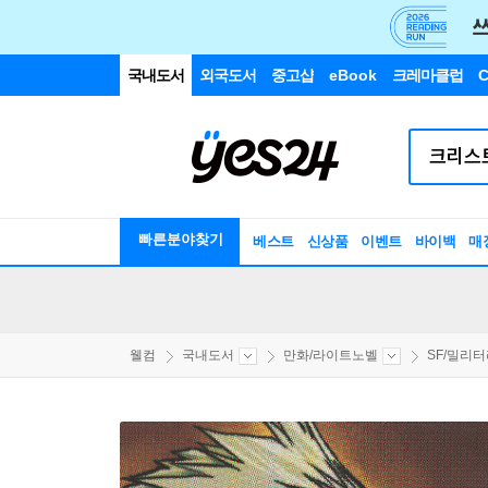
국내도서
외국도서
중고샵
eBook
크레마클럽
C
빠른분야찾기
베스트
신상품
이벤트
바이백
매
웰컴
국내도서
만화/라이트노벨
SF/밀리