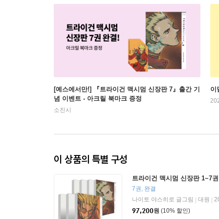
[예스에서만!] 『트라이건 맥시멈 신장판 7』출간 기
이
념 이벤트 - 아크릴 북마크 증정
20
소진시
이 상품의 특별 구성
트라이건 맥시멈 신장판 1~7권
7권, 완결
나이토 야스히로 글그림
대원
2
|
|
97,200
원
(10% 할인)