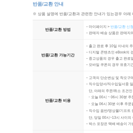
반품/교환 안내
※ 상품 설명에 반품/교환과 관련한 안내가 있는경우 아래 
마이페이지 >
반품/교환 신청
반품/교환 방법
판매자 배송 상품은 판매자와
출고 완료 후 10일 이내의 
디지털 콘텐츠인 eBook의 
반품/교환 가능기간
중고상품의 경우 출고 완료일
모바일 쿠폰의 경우 유효기간(
고객의 단순변심 및 착오구
직수입양서/직수입일서중 일
단, 아래의 주문/취소 조건인
오늘 00시 ~ 06시 30분 
반품/교환 비용
오늘 06시 30분 이후 주문
직수입 음반/영상물/기프트 
단, 당일 00시~13시 사이
박스 포장은 택배 배송이 가