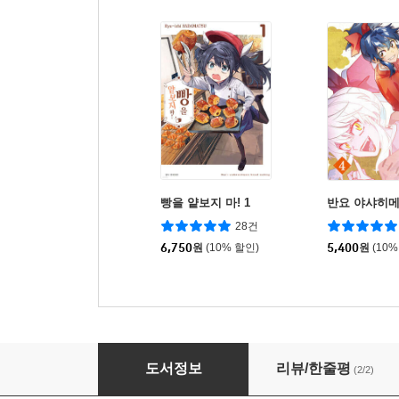
빵을 얕보지 마! 1
반요 야샤히메
28건
6,750
원
(10% 할인)
5,400
원
(10%
트라이건 맥시멈 신장판 6
도서정보
리뷰/한줄평
(2/2)