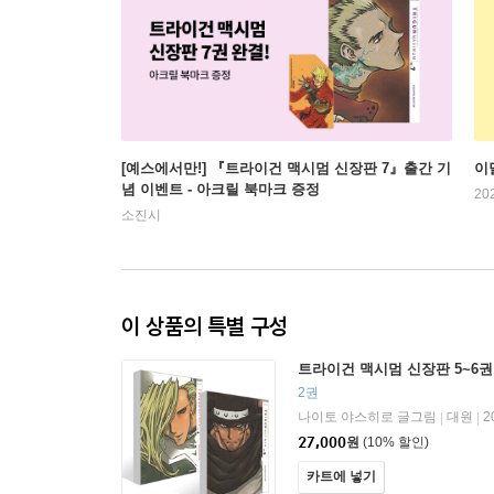
[예스에서만!] 『트라이건 맥시멈 신장판 7』출간 기
이
념 이벤트 - 아크릴 북마크 증정
20
소진시
이 상품의 특별 구성
트라이건 맥시멈 신장판 5~6권
2권
나이토 야스히로 글그림
대원
2
|
|
27,000
원
(10% 할인)
카트에 넣기