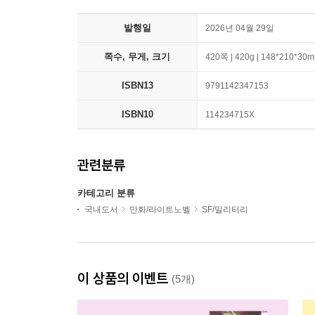
발행일
2026년 04월 29일
쪽수, 무게, 크기
420쪽 | 420g | 148*210*30
ISBN13
9791142347153
ISBN10
114234715X
관련분류
카테고리 분류
국내도서
만화/라이트노벨
SF/밀리터리
이 상품의 이벤트
(5개)