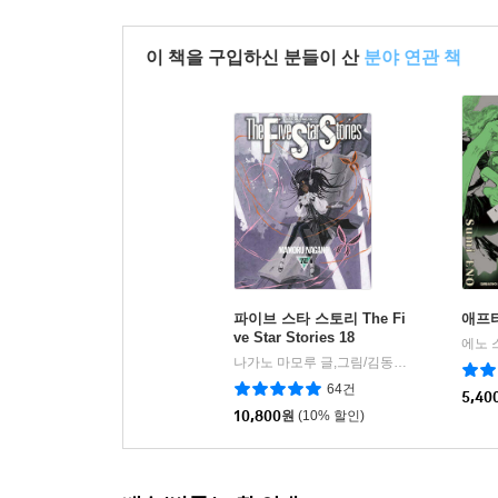
이 책을 구입하신 분들이 산
분야 연관 책
파이브 스타 스토리 The Fi
애프터 
ve Star Stories 18
에노 
나가노 마모루 글,그림/김동욱 역
서울미디어
|
64건
5,40
10,800
원
(10% 할인)