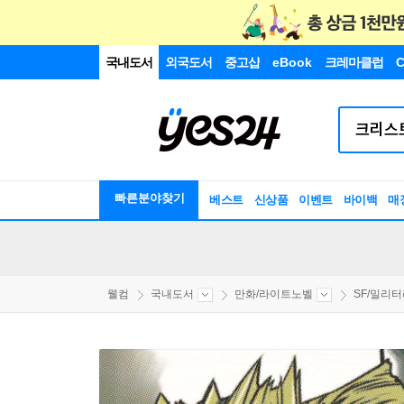
국내도서
외국도서
중고샵
eBook
크레마클럽
C
빠른분야찾기
베스트
신상품
이벤트
바이백
매
웰컴
국내도서
만화/라이트노벨
SF/밀리