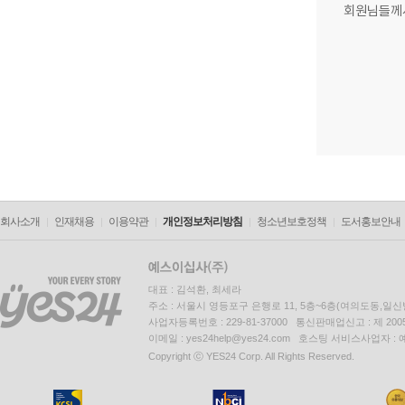
회원님들께
회사소개
인재채용
이용약관
개인정보처리방침
청소년보호정책
도서홍보안내
대표 : 김석환, 최세라
주소 : 서울시 영등포구 은행로 11, 5층~6층(여의도동,일신
사업자등록번호 : 229-81-37000 통신판매업신고 : 제 200
이메일 : yes24help@yes24.com 호스팅 서비스사업자 :
Copyright ⓒ YES24 Corp. All Rights Reserved.