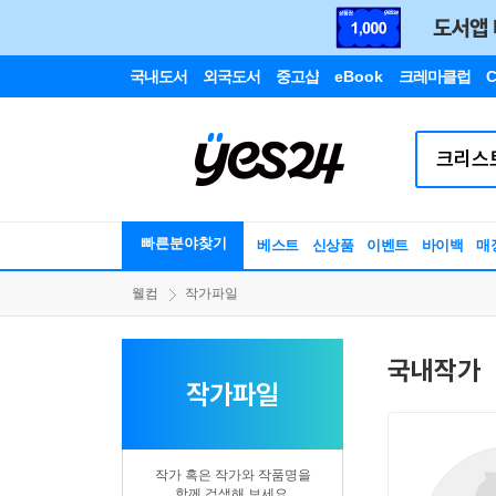
국내도서
외국도서
중고샵
eBook
크레마클럽
C
빠른분야찾기
베스트
신상품
이벤트
바이백
매
웰컴
작가파일
국내작가
작가파일
작가 혹은 작가와 작품명을
함께 검색해 보세요.