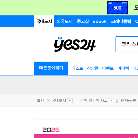
국내도서
외국도서
중고샵
eBook
크레마클럽
C
빠른분야찾기
베스트
신상품
이벤트
바이백
매
웰컴
국내도서
국어 외국어 사...
한자/옥편