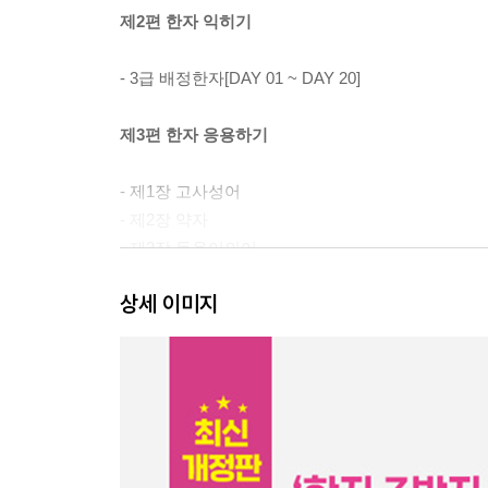
제2편 한자 익히기
- 3급 배정한자[DAY 01 ~ DAY 20]
제3편 한자 응용하기
- 제1장 고사성어
- 제2장 약자
- 제3장 동음이의어
- 제4장 일자다음자
상세 이미지
- 제5장 유의자
- 제6장 반대자·상대자
- 제7장 반대어·상대어
- 제8장 한자음의 장단
제4편 실전 모의고사