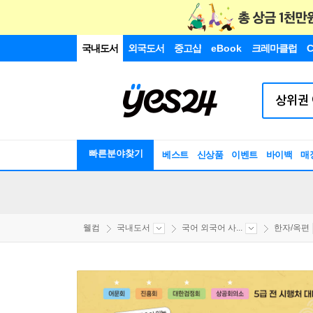
국내도서
외국도서
중고샵
eBook
크레마클럽
C
빠른분야찾기
베스트
신상품
이벤트
바이백
매
웰컴
국내도서
국어 외국어 사...
한자/옥편