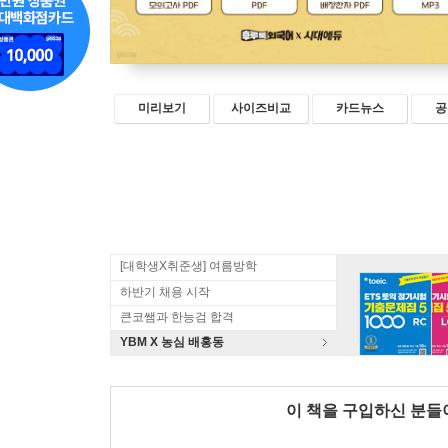
미리보기
사이즈비교
카드뉴스
공
[대학생X취준생] 여름방학
하반기 채용 시작
큰코쌤과 한능검 합격
YBM X 농심 배홍동
이 책을 구입하신 분