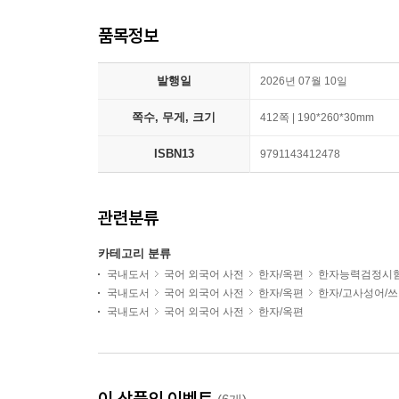
품목정보
발행일
2026년 07월 10일
쪽수, 무게, 크기
412쪽 | 190*260*30mm
ISBN13
9791143412478
관련분류
카테고리 분류
국내도서
국어 외국어 사전
한자/옥편
한자능력검정시
국내도서
국어 외국어 사전
한자/옥편
한자/고사성어/
국내도서
국어 외국어 사전
한자/옥편
이 상품의 이벤트