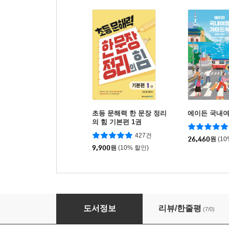
초등 문해력 한 문장 정리
에이든 국내
의 힘 기본편 1권
427건
26,460
원
(1
9,900
원
(10% 할인)
이야기로 한자 5급 완성 1교시
도서정보
리뷰/한줄평
(7/0)