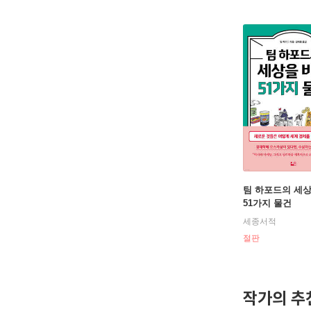
팀 하포드의 세
51가지 물건
세종서적
절판
작가의 추