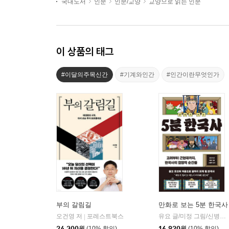
국내도서
인문
인문/교양
교양으로 읽는 인문
이 상품의 태그
#이달의주목신간
#기계와인간
#인간이란무엇인가
부의 갈림길
만화로 보는 5분 한국사
오건영 저
포레스트북스
유요 글/미정 그림/신병주 감수
|
24,300
원
(10% 할인)
16,920
원
(10% 할인)