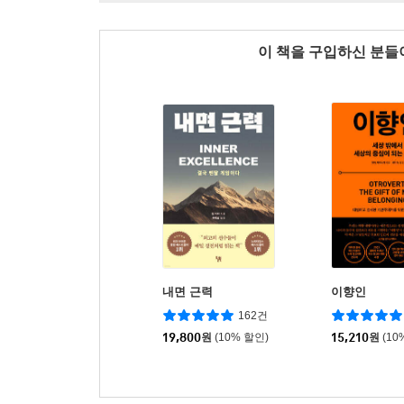
이 책을 구입하신 분
내면 근력
이향인
162건
19,800
원
(10% 할인)
15,210
원
(10