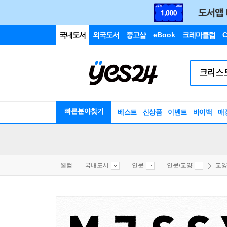
국내도서
외국도서
중고샵
eBook
크레마클럽
C
빠른분야찾기
베스트
신상품
이벤트
바이백
매
웰컴
국내도서
인문
인문/교양
교양