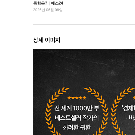
동향은? | 예스24
7장 모든 것을 숫자로 판단할 수는 없다
2026년 06월 08일
숫자로 제시한 ‘목표’에만 매달리면 ‘왜’라는 ‘본질’
8장 완벽한 질서가 완벽한 멸종을 부른다
질서는 효율적이지만 과도하게 집착할수록 우리를 
상세 이미지
9장 예측 불가능도 하나의 전략
규칙을 어지럽히는 자가 판을 지배한다. 상대가 당신
감사의 말 | 참고 문헌