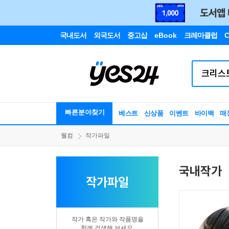
국내도서
외국도서
중고샵
eBook
크레마클럽
C
빠른분야찾기
베스트
신상품
이벤트
바이백
매
웰컴
작가파일
국내작가
작가파일
작가 혹은 작가와 작품명을
함께 검색해 보세요.