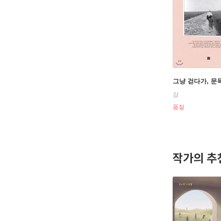
그냥 걷다가, 문
강
품절
작가의 추