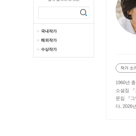
국내작가
해외작가
수상작가
작가 소
1960년
소설집 『
문집 『그
다. 202