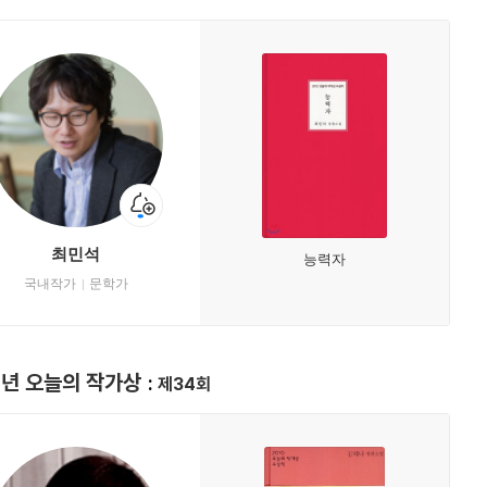
최민석
능력자
국내작가
문학가
0년 오늘의 작가상
제34회