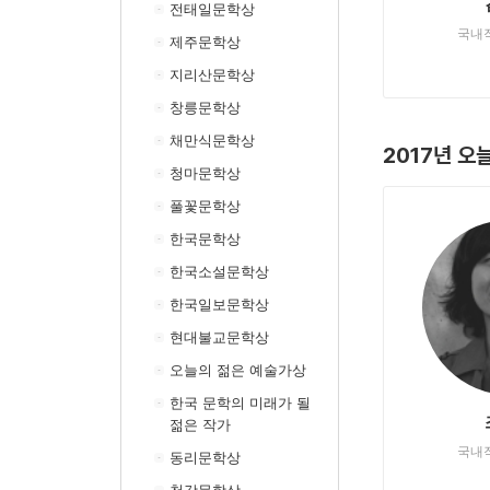
전태일문학상
국내
제주문학상
지리산문학상
창릉문학상
채만식문학상
2017년 오
청마문학상
풀꽃문학상
한국문학상
한국소설문학상
한국일보문학상
현대불교문학상
오늘의 젊은 예술가상
한국 문학의 미래가 될
젊은 작가
국내
동리문학상