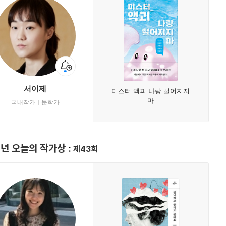
서이제
미스터 액괴 나랑 떨어지지
마
국내작가
문학가
9년 오늘의 작가상
제43회