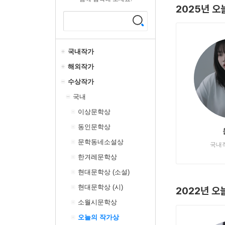
2025년 오
국내작가
해외작가
수상작가
국내
이상문학상
동인문학상
문학동네소설상
국내
한겨레문학상
현대문학상 (소설)
현대문학상 (시)
2022년 
소월시문학상
오늘의 작가상