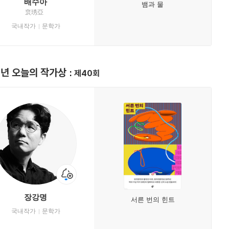
배수아
뱀과 물
裵琇亞
국내작가
문학가
6년 오늘의 작가상
제40회
장강명
서른 번의 힌트
국내작가
문학가