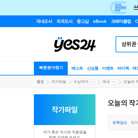
국내도서
외국도서
중고샵
eBook
크레마클럽
C
빠른분야찾기
베스트
신상품
이벤트
바이백
매
웰컴
작가파일
수상작가
국내
오늘의 
오늘의 작
작가파일
등록일순
작가
작가 혹은 작가와 작품명을
함께 검색해 보세요.