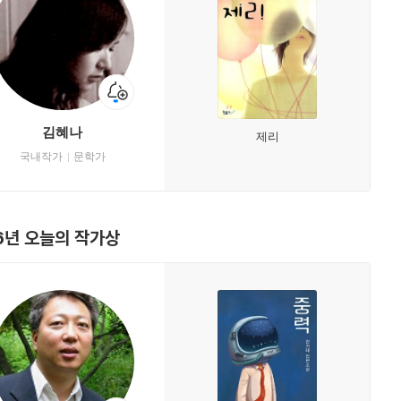
김혜나
제리
국내작가
문학가
6년 오늘의 작가상