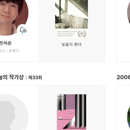
전석순
빛들의 환대
작가
문학가
오늘의 작가상
200
제33회