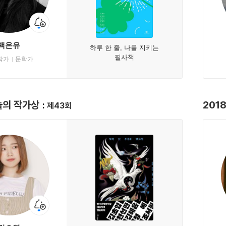
백온유
하루 한 줄, 나를 지키는
필사책
작가
문학가
늘의 작가상
201
제43회