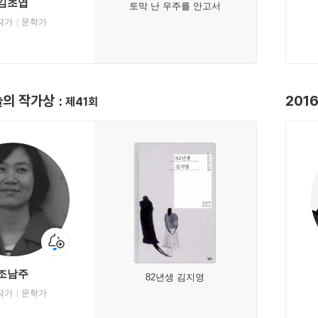
김초엽
토막 난 우주를 안고서
작가
문학가
늘의 작가상
201
제41회
조남주
82년생 김지영
작가
문학가