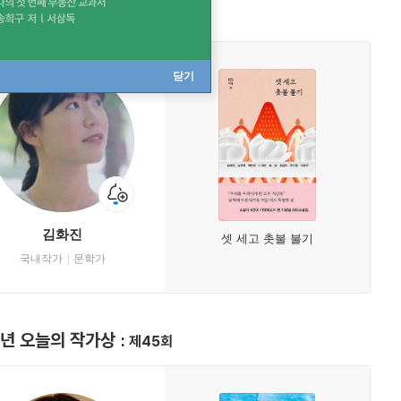
3년 오늘의 작가상
제47회
닫기
김화진
셋 세고 촛불 불기
국내작가
문학가
1년 오늘의 작가상
제45회