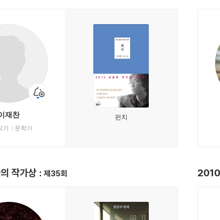
이재찬
펀치
작가
문학가
늘의 작가상
201
제35회