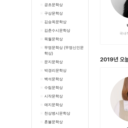
공초문학상
구상문학상
김승옥문학상
김춘수시문학상
국내
목월문학상
무영문학상 (무영신인문
학상)
2019년 오
문지문학상
박경리문학상
백석문학상
수림문학상
시작문학상
애지문학상
천상병시문학상
혼불문학상