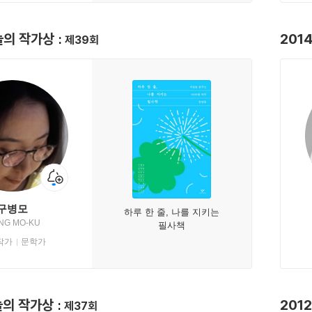
늘의 작가상
201
제39회
구병모
하루 한 줄, 나를 지키는
NG MO-KU
필사책
작가
문학가
늘의 작가상
201
제37회