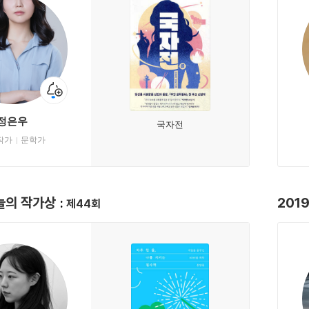
정은우
국자전
작가
문학가
오늘의 작가상
201
제44회