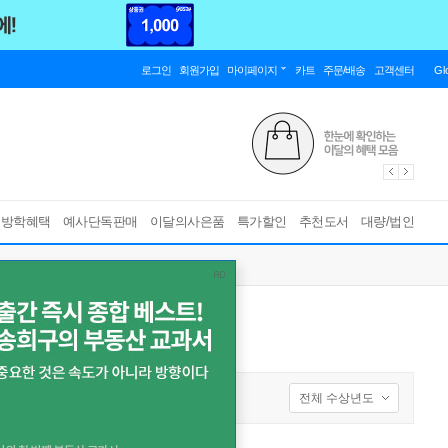
로그인
회원가입
마이페이지
카트
주문/배송
고객센터
Gl
름방학혜택
예사단독판매
이달의사은품
특가할인
추천도서
대량/법인