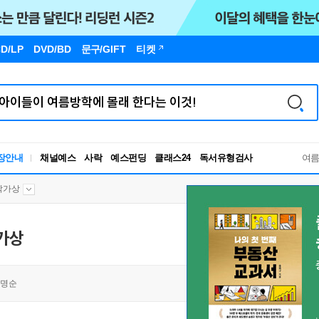
D/LP
DVD/BD
문구
/GIFT
티켓
독서유형검사
장안내
채널예스
사락
예스펀딩
클래스24
RBTI Lab
여
독서유형검사
작가상
가상
명순