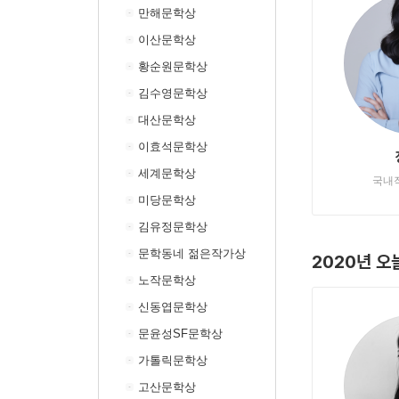
만해문학상
이산문학상
황순원문학상
김수영문학상
대산문학상
이효석문학상
세계문학상
국내
미당문학상
김유정문학상
문학동네 젊은작가상
2020년 
노작문학상
신동엽문학상
문윤성SF문학상
가톨릭문학상
고산문학상