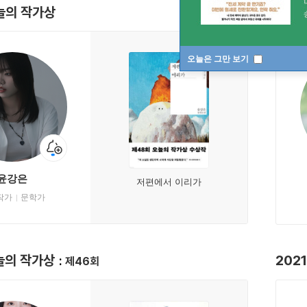
늘의 작가상
202
오늘은 그만 보기
윤강은
저편에서 이리가
작가
문학가
오늘의 작가상
202
제46회