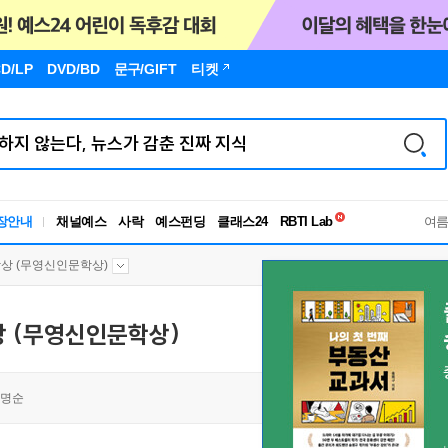
D/LP
DVD/BD
문구
/GIFT
티켓
독서유형검사
RBTI Lab
장안내
채널예스
사락
예스펀딩
클래스24
독서유형검사
여
상 (무영신인문학상)
 (무영신인문학상)
명순