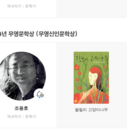
국내작가
문학가
6년 무영문학상 (무영신인문학상)
조용호
왈릴리 고양이나무
국내작가
문학가