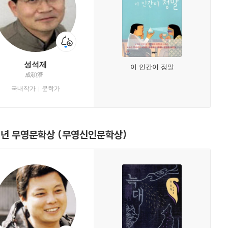
성석제
이 인간이 정말
成碩濟
국내작가
문학가
0년 무영문학상 (무영신인문학상)