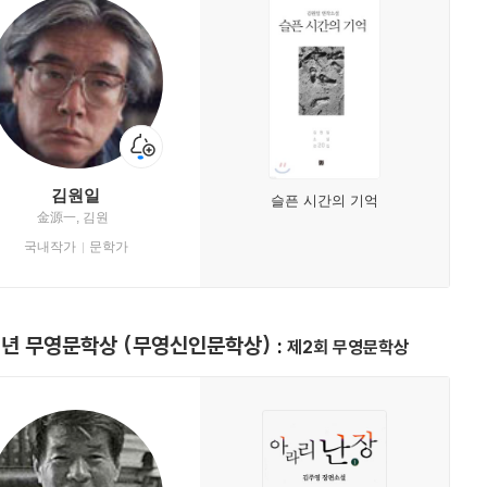
김원일
슬픈 시간의 기억
金源一, 김원
국내작가
문학가
1년 무영문학상 (무영신인문학상)
제2회 무영문학상