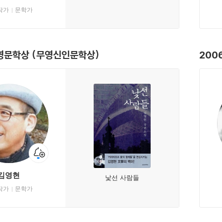
작가
문학가
무영문학상 (무영신인문학상)
200
김영현
낯선 사람들
작가
문학가