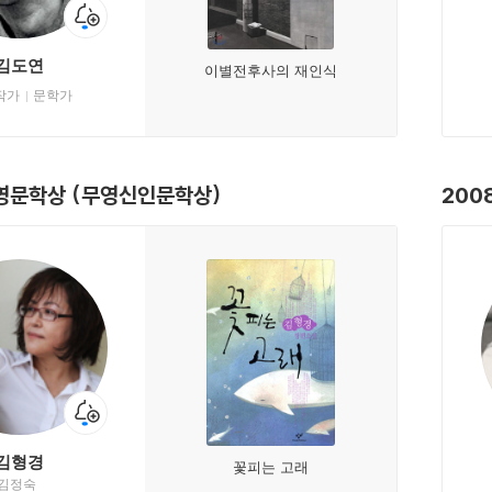
김도연
이별전후사의 재인식
작가
문학가
무영문학상 (무영신인문학상)
200
김형경
꽃피는 고래
김정숙