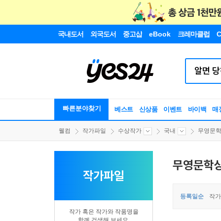
국내도서
외국도서
중고샵
eBook
크레마클럽
C
빠른분야찾기
베스트
신상품
이벤트
바이백
매
웰컴
작가파일
수상작가
국내
무영문학
무영문학상
작가파일
등록일순
작가
작가 혹은 작가와 작품명을
함께 검색해 보세요.