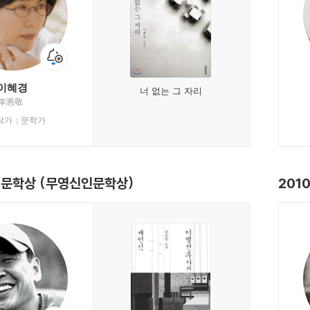
이혜경
너 없는 그 자리
李惠敬
작가
문학가
영문학상 (무영신인문학상)
201