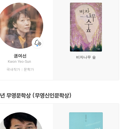
권여선
비자나무 숲
Kwon Yeo-Sun
국내작가
문학가
2년 무영문학상 (무영신인문학상)