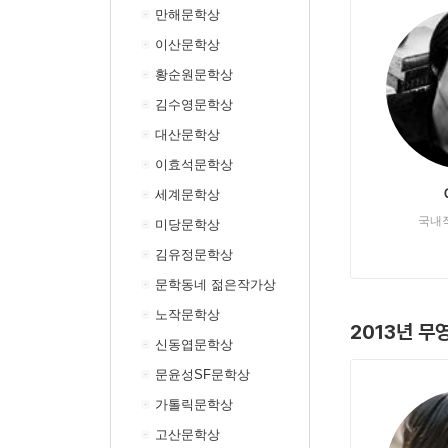
만해문학상
이산문학상
황순원문학상
김수영문학상
대산문학상
이효석문학상
세계문학상
국내
미당문학상
김유정문학상
문학동네 젊은작가상
노작문학상
2013년 무
신동엽문학상
문윤성SF문학상
가톨릭문학상
고산문학상