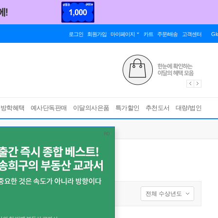
로그인
회원가입
마이페이지
카트
주문/배송
고객센터
Gl
름방학혜택
예사단독판매
이달의사은품
특가할인
추천도서
대량/법인