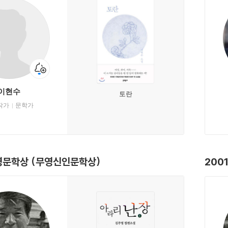
이현수
토란
작가
문학가
무영문학상 (무영신인문학상)
200