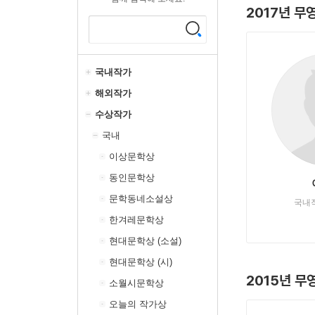
2017년 무
국내작가
해외작가
수상작가
국내
이상문학상
동인문학상
문학동네소설상
국내
한겨레문학상
현대문학상 (소설)
현대문학상 (시)
2015년 
소월시문학상
오늘의 작가상