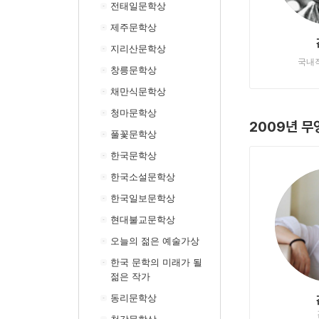
전태일문학상
제주문학상
지리산문학상
국내
창릉문학상
채만식문학상
청마문학상
2009년 
풀꽃문학상
한국문학상
한국소설문학상
한국일보문학상
현대불교문학상
오늘의 젊은 예술가상
한국 문학의 미래가 될
젊은 작가
동리문학상