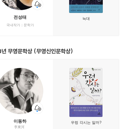
전성태
늑대
국내작가
문학가
8년 무영문학상 (무영신인문학상)
이동하
우렁 각시는 알까?
李東河