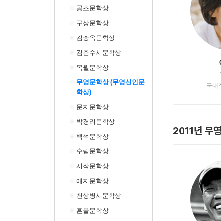
공초문학상
구상문학상
김승옥문학상
김춘수시문학상
목월문학상
무영문학상 (무영신인문
국내
학상)
문지문학상
박경리문학상
2011년 무
백석문학상
수림문학상
시작문학상
애지문학상
천상병시문학상
혼불문학상