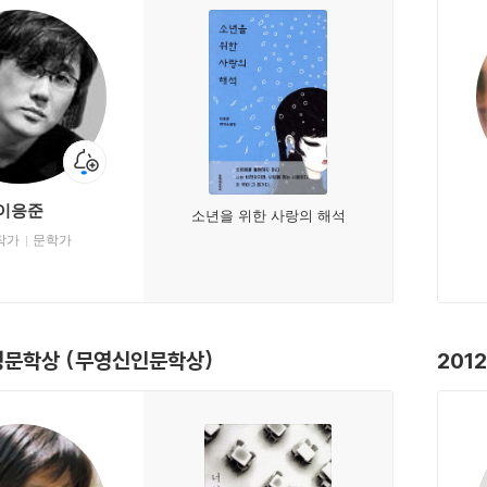
이응준
소년을 위한 사랑의 해석
작가
문학가
영문학상 (무영신인문학상)
201