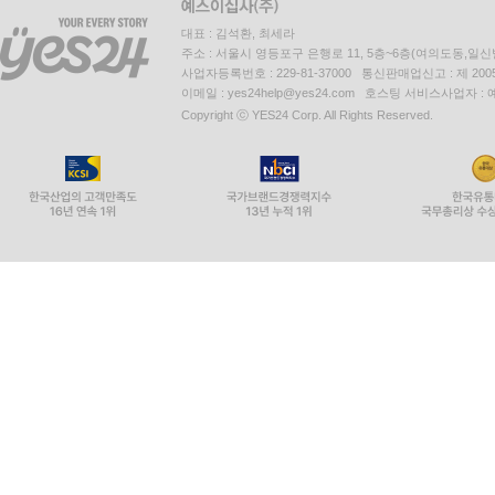
대표 : 김석환, 최세라
주소 : 서울시 영등포구 은행로 11, 5층~6층(여의도동,일신
사업자등록번호 : 229-81-37000 통신판매업신고 : 제 200
이메일 : yes24help@yes24.com 호스팅 서비스사업자 :
Copyright ⓒ YES24 Corp. All Rights Reserved.