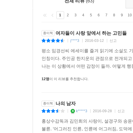
전체 리뷰
(63)
사랑에 대해 책임을 질 것. 즉, 사랑을 성취함으로 
--- p.229
감당할 것. 어른의 연애라는 것은 나 혼자 조용히 
1
2
3
4
5
6
7
8
9
10
그 관계로 끌어들이지 말아야 한다.
이 작품과 함께 다가오는 봄, 그 사람과 “아주 가
여자들이 사랑 앞에서 하는 고민들
종이책
“본능적으로 자신이 원하는 일을” 해버리면서, “사랑
j****3
2016-03-12
신고
|
|
|
평소 임경선씨 에세이를 즐겨 읽기에 소설도 기
인칭이다. 주인공 한지운의 관점으로 전개되고
나는 이 상황에서 어떤 감정이 들까. 어떻게 행동
12명
이 이 리뷰를 추천합니다.
나의 남자
종이책
k*****3
2016-09-28
신고
|
|
|
홍상수감독과 김민희의 사랑이, 설경구와 송윤아
불륜. ‘어그러진 인륜, 인륜에 어그러짐, 도덕에