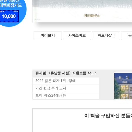
미리보기
사이즈비교
파트너샵
공
뮤지컬 〈휴남동 서점〉X 황보름 작가 북토크
2026 젊은 작가 1위 : 청예
기간 한정 특가 도서
오직, 예스24에서만
이 책을 구입하신 분