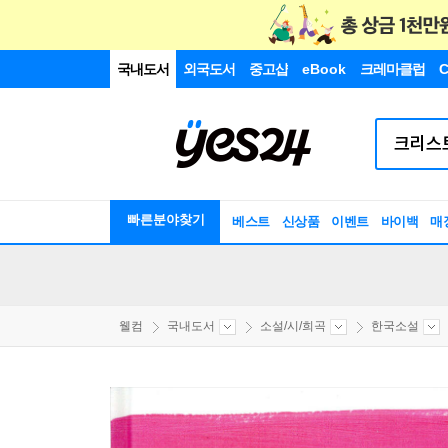
국내도서
외국도서
중고샵
eBook
크레마클럽
C
빠른분야찾기
베스트
신상품
이벤트
바이백
매
웰컴
국내도서
소설/시/희곡
한국소설