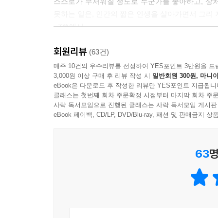
스스로가 무서워질 정도로 누군가를 좋아하고, 상처
--- p.86
못하는 일은, 인간의 짧은 인생을 살아가면서 그리 
- 7쪽에서
혼자 있노라면 가끔 몹쓸 생각을 했다. 윤재를 낳
남자와 여자로서 대하면서 살고 있을지도 모른다.
회원리뷰
지운의 감정을 따라 펼쳐지는 이야기는 한 여자가 
(63건)
--- p.110
달려간다. 그렇게 우리는 사랑의 과정을 함께 겪
매주 10건의 우수리뷰를 선정하여 YES포인트 3만원을 드
3,000원 이상 구매 후 리뷰 작성 시
일반회원 300원, 마니아
것은 그 어떤 꾸밈이나 거짓 없이, 인간 본연의 감
나는 내가 결혼한 여자라는 사실, 내가 어떤 남자
eBook은 다운로드 후 작성한 리뷰만 YES포인트 지급됩니
또한 『나의 남자』는 결혼 생활의 진저리나는 생활
나에겐
클래스는 첫번째 회차 주문확정 시점부터 마지막 회차 주문
사락 독서모임으로 진행된 클래스는 사락 독서모임 게시판
서운해할 권리도,
결혼 생활이란 다음 날 가족이 먹을 신선한 아침 
eBook 페이백, CD/LP, DVD/Blu-ray, 패션 및 판매금
불평할 권리도,
의미는, 지난 십 년간 내 결혼 생활에서 실질적으로 
상처 받을 권리도
_23쪽에서
없었다.
63
명
그것은 어둡고 깊은 진실이었다.
아내는 관대해야만 한다. 특히 십 년이나 결혼 생활
--- p.133
_117쪽에서
누군가를 사랑하는 데에 뚜렷한 이유 따위 없어도 되
결혼 후 찾아오는 사랑의 문제는 어떻게 할 것인가
--- p.170
이유만으로 누군가를 좋아하게 되는 일로부터 자유