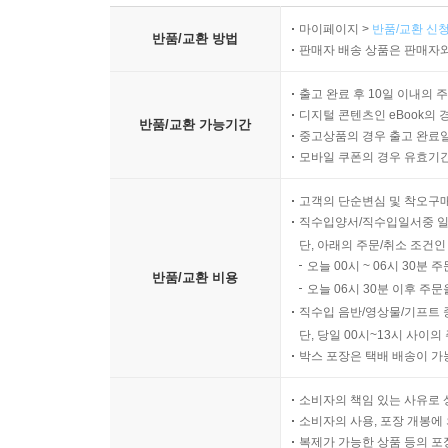
마이페이지 >
반품/교환 신청
반품/교환 방법
판매자 배송 상품은 판매자와
출고 완료 후 10일 이내의 
디지털 콘텐츠인 eBook의 
반품/교환 가능기간
중고상품의 경우 출고 완료일
모바일 쿠폰의 경우 유효기간(
고객의 단순변심 및 착오구
직수입양서/직수입일서중 일
단, 아래의 주문/취소 조건인
오늘 00시 ~ 06시 30분 
반품/교환 비용
오늘 06시 30분 이후 주문
직수입 음반/영상물/기프트 
단, 당일 00시~13시 사이
박스 포장은 택배 배송이 가
소비자의 책임 있는 사유로 
소비자의 사용, 포장 개봉에 
복제가 가능한 상품 등의 포장을 