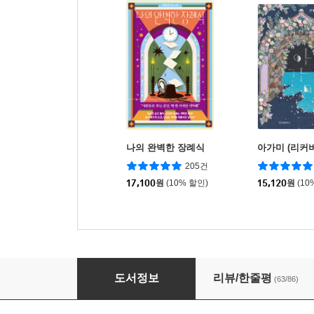
나의 완벽한 장례식
아가미 (리커버
205건
17,100
원
(10% 할인)
15,120
원
(10
나의 남자
도서정보
리뷰/한줄평
(63/86)