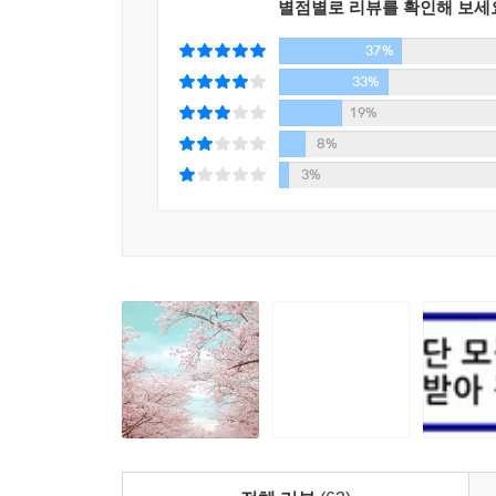
별점별로 리뷰를 확인해 보세
생활의 과정에는 다양한 종류의 작은 결핍들이 
세상의 많은 것들은 붙잡으려 하면 멀어지고 이젠 
37%
느끼기도 한다. 그리고 우리는 그 결핍을 채워줄 어
--- p.177
33%
사랑, 그 단순한 열정에 관하여
19%
나에게 시간이란 그 남자가 곁에 있는 시간과 곁에 없
“사람을 좋아한다는 것은
8%
는 한 사람의 여자였다.
어떻게든 간절히 보고 또 보려는 노력일 뿐이었다.”
3%
--- p.183
임경선 작가는 무엇보다 사랑에 관대하다. 자연
남편에게 이렇게 말을 건네고 싶었다.
체념하듯, 작가에게 사랑은 그런 것이다.
당신도 지금의 나처럼 행복해졌으면 좋겠어.
당신도 지금의 나처럼 좋아하는 사람이 생겼으면 좋
사랑에 관한 소설은 이 세상에 넘치도록 많고 작
그 사람을 나보다 더 좋아하게 되었다 해도 나는 이해
것이고, 서툰 것이고, 바보가 되어 유치해지는 것이고
--- p.202
마침내는 이기적으로 욕심을 내는 것이었다. 게다
것이다.
그날 이후로 어떤 예감만으로도 가슴이 울렁이던 것
- 「작가의 말」에서
를 가지고 있던 날들을 기억했고, 그를 절실하게 안
사랑한 것과 사랑받은 것, 그 모두가 어느 날에는 추
사랑은 인간에게 평생에 걸쳐 우발적으로, 그리고 기