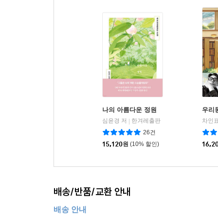
나의 아름다운 정원
우리
심윤경 저
한겨레출판
차인표
|
26건
15,120
원
(10% 할인)
16,2
배송/반품/교환 안내
배송 안내