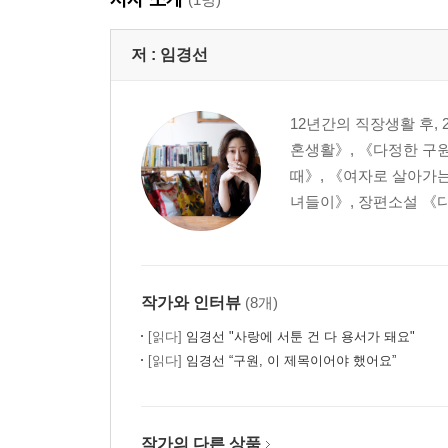
저 :
임경선
12년간의 직장생활 후,
혼생활》, 《다정한 구
때》, 《여자로 살아가는
녀들이》, 장편소설 《다 
작가와 인터뷰
(8개)
[읽다]
임경선 "사랑에 서툰 건 다 용서가 돼요"
[읽다]
임경선 “구원, 이 제목이어야 했어요”
작가의 다른 상품