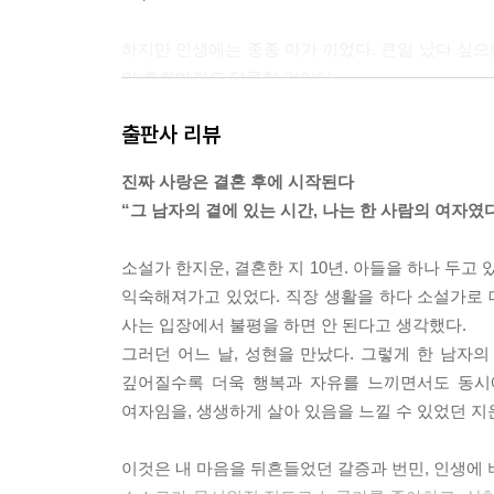
하지만 인생에는 종종 마가 끼었다. 큰일 났다 싶
만 후회마저도 달콤할 것이다.
--- p.73
출판사 리뷰
남편이 내게 우리가 몸이 썩 잘 맞는 편이 아니라고
진짜 사랑은 결혼 후에 시작된다
해서 말하고 있었다. 나는 아무 말도 할 수 없었다.
“그 남자의 곁에 있는 시간, 나는 한 사람의 여자였다
“사실 너와 자는 게 아주 즐겁지는 않아.”
한편으로는 그런 진실을 말할 수 있는 솔직함이 신
소설가 한지운, 결혼한 지 10년. 아들을 하나 두고
--- p.75~76
익숙해져가고 있었다. 직장 생활을 하다 소설가로 
사는 입장에서 불평을 하면 안 된다고 생각했다.
남편과 나는 섹스만큼 부부 싸움도 하지 않았다. 혹
그러던 어느 날, 성현을 만났다. 그렇게 한 남자의
--- p.78
깊어질수록 더욱 행복과 자유를 느끼면서도 동시
여자임을, 생생하게 살아 있음을 느낄 수 있었던 지
그 안타깝고 서운한 감정들로 인해 성현을 그만큼 
보니 어떻게 해야 할지도 몰랐고, 어떻게 할 수도 없
이것은 내 마음을 뒤흔들었던 갈증과 번민, 인생에 
하지만 그 어쩔 수 없음조차 나는 사랑했다.