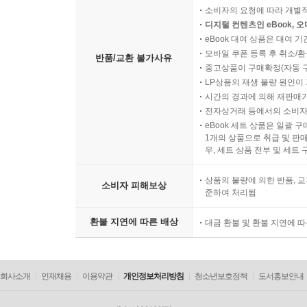
소비자의 요청에 따라 개별
디지털 컨텐츠인 eBook, 
eBook 대여 상품은 대여 기
모바일 쿠폰 등록 후 취소/환
반품/교환 불가사유
중고상품이 구매확정(자동 
LP상품의 재생 불량 원인이 기
시간의 경과에 의해 재판매가
전자상거래 등에서의 소비자
eBook 세트 상품은 일괄 
1개의 상품으로 취급 및 판매
우, 세트 상품 전부 및 세트
상품의 불량에 의한 반품, 교
소비자 피해보상
준하여 처리됨
환불 지연에 따른 배상
대금 환불 및 환불 지연에 
회사소개
인재채용
이용약관
개인정보처리방침
청소년보호정책
도서홍보안내