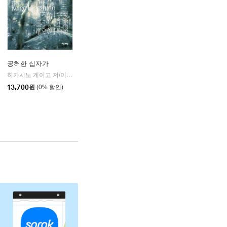
공허한 십자가
k)
히가시노 게이고 저/이선희 역
자음과모음
|
13,700
원
(0% 할인)