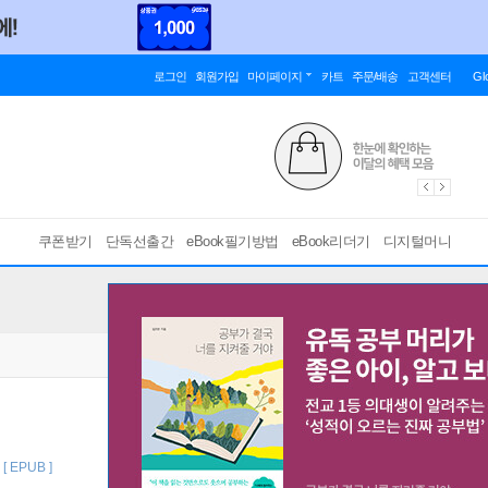
로그인
회원가입
마이페이지
카트
주문/배송
고객센터
Gl
쿠폰받기
단독선출간
eBook필기방법
eBook리더기
디지털머니
[ EPUB ]