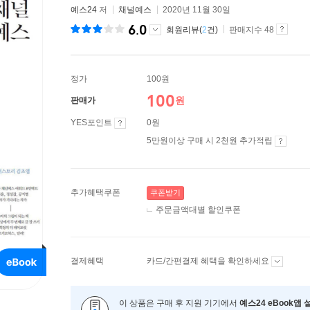
예스24
저
채널예스
2020년 11월 30일
6.0
회원리뷰(
2
건)
판매지수 48
정가
100원
100
원
판매가
YES포인트
0원
5만원이상 구매 시 2천원 추가적립
추가혜택쿠폰
쿠폰받기
주문금액대별 할인쿠폰
결제혜택
카드/간편결제 혜택을 확인하세요
이 상품은 구매 후 지원 기기에서
예스24 eBook앱