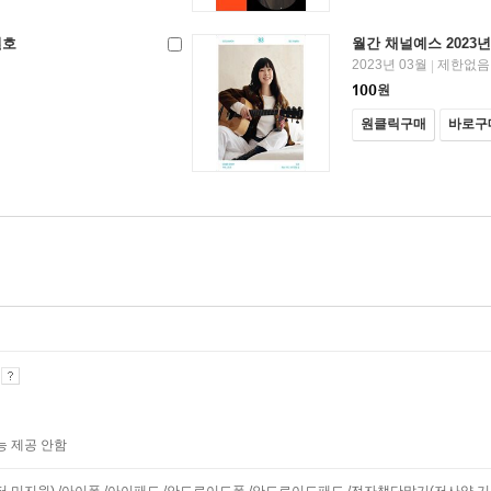
월호
월간 채널예스 2023년
2023년 03월
제한없음
|
100
원
원클릭구매
바로구
기
능 제공 안함
니터 미지원) /아이폰 /아이패드 /안드로이드폰 /안드로이드패드 /전자책단말기(저사양 기기 