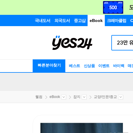
국내도서
외국도서
중고샵
eBook
크레마클럽
C
빠른분야찾기
베스트
신상품
이벤트
바이백
매
웰컴
eBook
잡지
교양/인문/종교