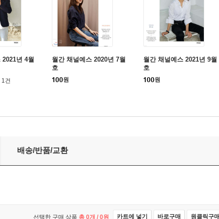
2021년 4월
월간 채널예스 2020년 7월
월간 채널예스 2021년 9월
호
호
100
원
100
원
1건
배송/반품/교환
카트에 넣기
바로구매
원클릭구
선택한 구매 상품
총
0
개 /
0
원