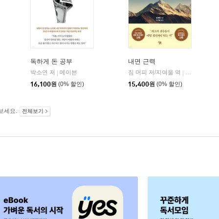
독하게 돈 공부
내면 근력
히읏
박소연 저
메이븐
짐 머피 저/지여울 역
윌북(willboo
|
|
|
16,100
원
(0% 할인)
15,400
원
(0% 할인)
보세요.
전체보기