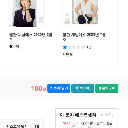
월간 채널예스 2020년 6월
월간 채널예스 2021년 7월
호
호
100
원
1건
100
원
100
카트에 넣기
바로구매
원클릭구매
원
이 분야 베스트셀러
더보기
새벽나라 (월간) : 8월
매
리스트에 넣기
[2026]