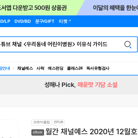
D/LP
DVD/BD
문구
/GIFT
티켓
독서유형검사
장안내
채널예스
사락
예스펀딩
클래스24
RBTI Lab
독서유형검사
성해나 Pick,
매운맛 기담 소설
크레마클럽
EPUB
월간 채널예스 2020년 12월호
eBook