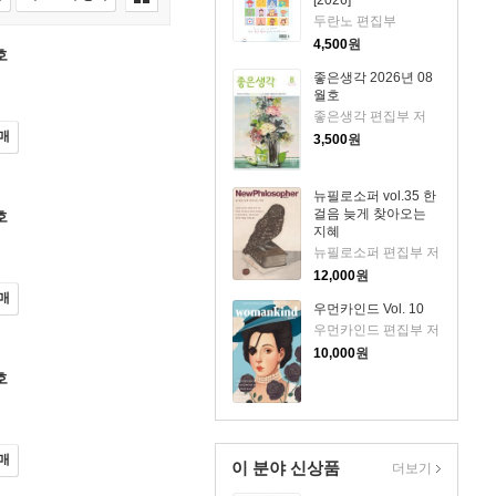
두란노 편집부
4,500
원
호
좋은생각 2026년 08
월호
좋은생각 편집부 저
매
3,500
원
뉴필로소퍼 vol.35 한
걸음 늦게 찾아오는
호
지혜
뉴필로소퍼 편집부 저
12,000
원
매
우먼카인드 Vol. 10
우먼카인드 편집부 저
10,000
원
호
매
이 분야 신상품
더보기