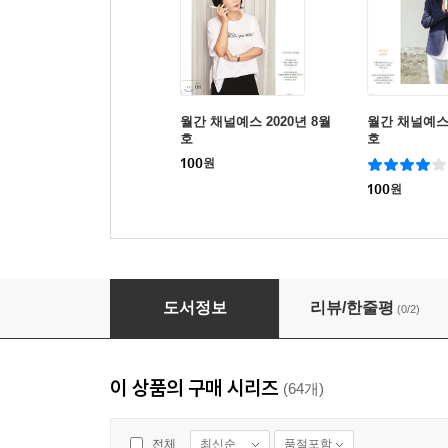
월간 채널예스 2020년 8월
월간 채널예스 
호
호
100
원
100
원
월간 채널예스 2020년 12월호
도서정보
리뷰/한줄평
(0/2)
이 상품의 구매 시리즈
(64개)
최신순
품절포함
전체