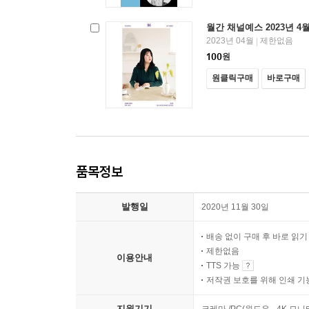
월간 채널예스 2023년 4
2023년 04월
제한없음
|
100
원
원클릭구매
바로구매
품목정보
발행일
2020년 11월 30일
배송 없이 구매 후 바로 읽
제한없음
이용안내
TTS 가능
저작권 보호를 위해 인쇄 기
지원기기
크레마 /PC(윈도우 - 4K 모