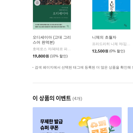
오디세이아 (고대 그리
니체의 초월자
스어 완역본)
프리드리히 니체 저/김철 편역
호메로스 저/페테르 파울 루벤스 그림/박문재 역
현대지성
|
12,500
원
(0% 할인)
19,800
원
(10% 할인)
검색 페이지에서 선택된 태그에 등록된 더 많은 상품을 확인해 
이 상품의 이벤트
(4개)