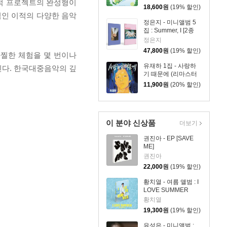
내 흔적 프로젝트의 완성형이
18,600
원
(19% 할인)
학적인 이적의 다양한 음악
정은지 - 미니앨범 5
집 : Summer, I [2종
SET]
정은지
47,800
원
(19% 할인)
 아찔한 체험을 몇 번이나
유재하 1집 - 사랑하
인다. 한국대중음악의 깊
기 때문에 (리마스터
링)
11,900
원
(20% 할인)
이 분야 신상품
더보기
권진아 - EP [SAVE
ME]
권진아
22,000
원
(19% 할인)
황치열 - 여름 앨범 : I
LOVE SUMMER
황치열
19,300
원
(19% 할인)
유성은 - 미니앨범 :