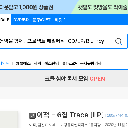
D/LP
DVD/BD
문구
/GIFT
티켓
장안내
채널예스
사락
예스펀딩
클래스24
독서유형검사
RBTI Lab
독서유형검사
크클 심야 독서 모임
OPEN
이적 - 6집 Trace [LP]
[ 180g / 게이
LP
이적
,
김진표
노래
마장뮤직앤픽처스
/
뮤직팜
2020년 11월 