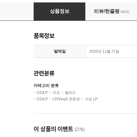
이적 - 6집 Trace [LP]
상품정보
리뷰/한줄평
(0/21)
품목정보
발매일
2020년 11월 27일
관련분류
카테고리 분류
CD/LP
가요
발라드
CD/LP
LP(Vinyl) 전문관
가요 LP
이 상품의 이벤트
(2개)