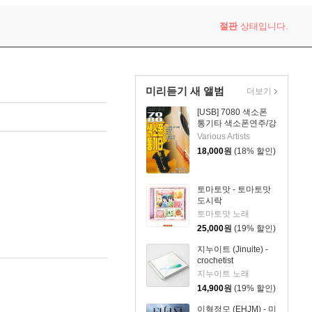
절판
상태입니다.
미리듣기 새 앨범
더보기
[USB] 7080 색소폰
통기타 색소폰연주/강
승용
Various Artists
18,000
원
(18% 할인)
토마토맛 - 토마토맛
도시락
토마토맛 노래
25,000
원
(19% 할인)
지누이트 (Jinuite) -
crochetist
지누이트 노래
14,900
원
(19% 할인)
이혁정모 (EHJM) - 미