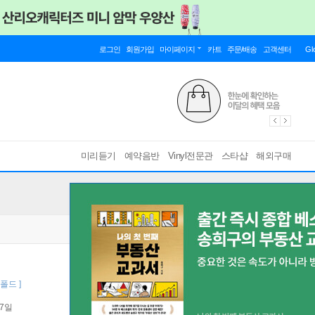
로그인
회원가입
마이페이지
카트
주문/배송
고객센터
Gl
미리듣기
예약음반
Vinyl전문관
스타샵
해외구매
트폴드 ]
27일