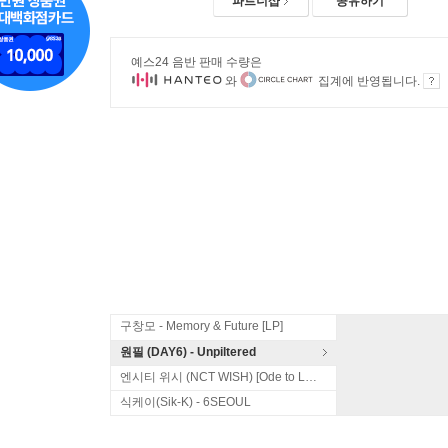
파트너샵
공유하기
예스24 음반 판매 수량은
와
집계에 반영됩니다.
구창모 - Memory & Future [LP]
원필 (DAY6) - Unpiltered
엔시티 위시 (NCT WISH) [Ode to Love]
식케이(Sik-K) - 6SEOUL