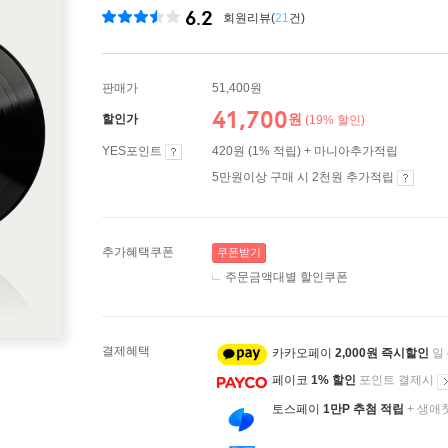
6.2
회원리뷰(
21
건)
판매가
51,400원
41,700
원
할인가
(19% 할인)
YES포인트
420원 (1% 적립) + 마니아추가적립
5만원이상 구매 시 2천원 추가적립
추가혜택쿠폰
쿠폰받기
주문금액대별 할인쿠폰
결제혜택
카카오페이
2,000원 즉시할인
일
페이코
1% 할인
포인트 결제시
토스페이
1만P 추첨 적립
+ 생애