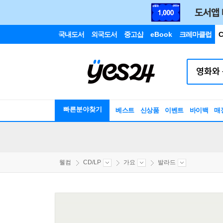
국내도서
외국도서
중고샵
eBook
크레마클럽
C
빠른분야찾기
베스트
신상품
이벤트
바이백
매
웰컴
CD/LP
가요
발라드