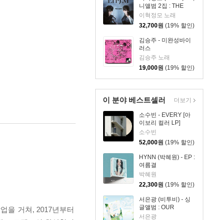
니앨범 2집 : THE
MEN
이혁정모 노래
32,700
원
(19% 할인)
김승주 - 미완성바이
러스
김승주 노래
19,000
원
(19% 할인)
이 분야 베스트셀러
더보기
소수빈 - EVERY [아
이보리 컬러 LP]
소수빈
52,000
원
(19% 할인)
HYNN (박혜원) - EP :
여름결
박혜원
22,300
원
(19% 할인)
서은광 (비투비) - 싱
글앨범 : OUR
업을 거쳐, 2017년부터
YOUTH
서은광