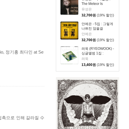
The Meteor Is
Glowing
유성은
32,700
원
(19% 할인)
안예은 - 5집 : 그렇게
나쁘진 않을걸
안예은
32,700
원
(19% 할인)
려욱 (RYEOWOOK) -
udio, 정기홍 최다인 at Se
싱글앨범 1집 :
Runaway [DIGIPACK
려욱
Ver.]
13,400
원
(19% 할인)
 접촉으로 인해 갈라질 수