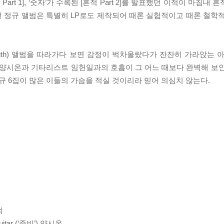
art 1], ‘숫자’가 수록된 [흔적 Part 2]를 발표했던 이적이 마침
. 이번 정규 앨범은 특별히 LP로도 제작되어 때론 실험적이고 때론 철
Length) 앨범을 따라가다 보면 감정이 벅차올랐다가 잔잔히 가라앉는
 양시온과 기타리스트 임헌일과의 호흡이 그 어느 때보다 완벽해 보
규 6집이 많은 이들의 가슴을 적실 것이리라 믿어 의심치 않는다.
적
Guitar (‘준비’) 양시온