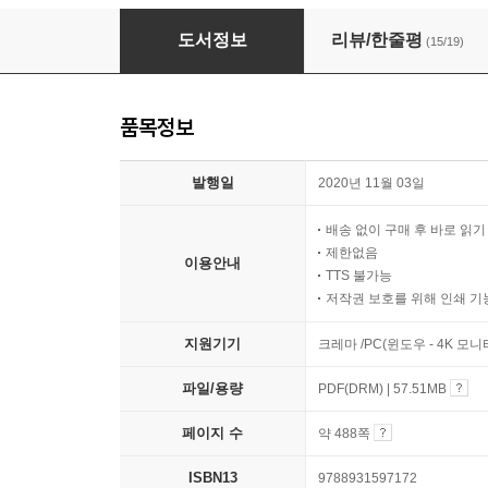
자토의 아이패드 드로잉 클래스
도서정보
리뷰/한줄평
(15/19)
품목정보
발행일
2020년 11월 03일
배송 없이 구매 후 바로 읽
제한없음
이용안내
TTS 불가능
저작권 보호를 위해 인쇄 기
지원기기
크레마 /PC(윈도우 - 4K 모
파일/용량
PDF(DRM) | 57.51MB
페이지 수
약 488쪽
ISBN13
9788931597172