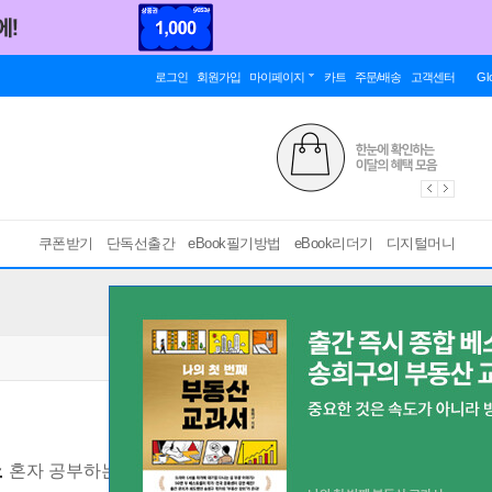
로그인
회원가입
마이페이지
카트
주문/배송
고객센터
Gl
쿠폰받기
단독선출간
eBook필기방법
eBook리더기
디지털머니
스
혼자 공부하는 일상 드로잉부터 굿즈 제작 노하우까지
[ 스