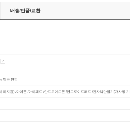
배송/반품/교환
기
능 제공 안함
니터 미지원) /아이폰 /아이패드 /안드로이드폰 /안드로이드패드 /전자책단말기(저사양 기기 