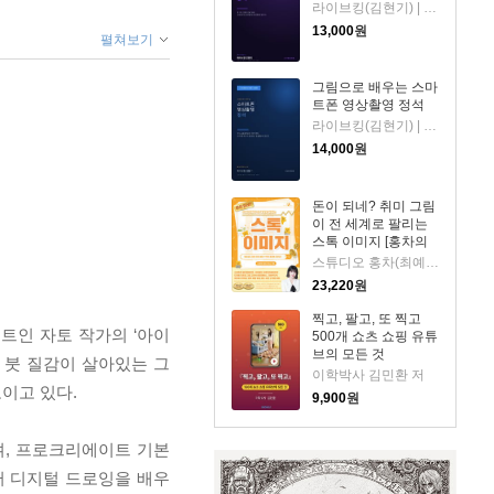
라이브킹(김현기) | 홈쇼핑·라이브커머스 30년 방송 제작자이자 교육자. 스마트폰 콘텐츠 교육 전문. 저
13,000
원
펼쳐보기
그림으로 배우는 스마
트폰 영상촬영 정석
라이브킹(김현기) | 홈쇼핑·라이브커머스 30년 방송 제작자이자 교육자. 스마트폰 콘텐츠 교육 전문. 저
14,000
원
돈이 되네? 취미 그림
이 전 세계로 팔리는
스톡 이미지 [홍차의
커스텀 브러시 제공 /
스튜디오 홍차(최예슬) 저
승인율 가이드 전자책
23,220
원
제공]
찍고, 팔고, 또 찍고
트인 자토 작가의 ‘아이
500개 쇼츠 쇼핑 유튜
브의 모든 것
 붓 질감이 살아있는 그
이학박사 김민환 저
이고 있다.
9,900
원
며, 프로크리에이트 기본
터 디지털 드로잉을 배우