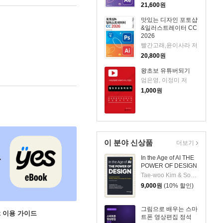
21,600
원
맛있는 디자인 포토샵
&일러스트레이터 CC
2026
빨간고래,윤이사라 저
20,800
원
왕초보 유튜버되기
엄은영, 이정미 저
1,000
원
이 분야 신상품
더보기
In the Age of AI THE
POWER OF DESIGN
Tae-woo Kim & Soon-young Kim 저
9,000
원
(10% 할인)
그림으로 배우는 스마
ok 이용 가이드
트폰 영상편집 정석