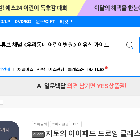
D/LP
DVD/BD
문구
/GIFT
티켓
독서유형검사
장안내
채널예스
사락
예스펀딩
클래스24
RBTI Lab
독서유형검사
AI 일문백답
의견 남기면 YES상품권!
소득공제
크레마클럽
PDF
자토의 아이패드 드로잉 클래
eBook