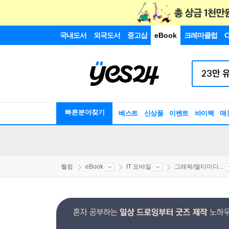
국내도서
외국도서
중고샵
eBook
크레마클럽
C
빠른분야찾기
베스트
신상품
이벤트
바이백
매
웰컴
eBook
IT 모바일
그래픽/멀티미디...