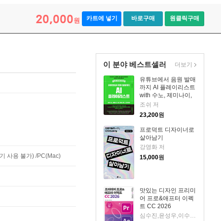
20,000
카트에 넣기
바로구매
원클릭구매
원
이 분야 베스트셀러
더보기
유튜브에서 음원 발매
까지 AI 플레이리스트
with 수노, 제미나이,
리퍼, 캔바, 캡컷, 스포
조쉬 저
티파이
23,200
원
프로덕트 디자이너로
살아남기
강영화 저
사용 불가) /PC(Mac)
15,000
원
맛있는 디자인 프리미
어 프로&애프터 이펙
트 CC 2026
심수진,윤성우,이수정 저