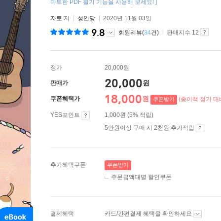
마트한 PDF 필기 기능을 사용해 보세요! ]
자토
저
성안당
2020년 11월 03일
9.8
회원리뷰(
34
건)
판매지수 12
정가
20,000원
20,000
원
판매가
18,000
원
쿠폰혜택가
(종이책 정가 대비
쿠폰받기
YES포인트
1,000원 (5% 적립)
5만원이상 구매 시 2천원 추가적립
추가혜택쿠폰
쿠폰받기
주문금액대별 할인쿠폰
결제혜택
카드/간편결제 혜택을 확인하세요