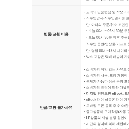
고객의 단순변심 및 착오구
직수입양서/직수입일서중 일
단, 아래의 주문/취소 조건인
오늘 00시 ~ 06시 30분 
반품/교환 비용
오늘 06시 30분 이후 주문
직수입 음반/영상물/기프트 
단, 당일 00시~13시 사이
박스 포장은 택배 배송이 가
소비자의 책임 있는 사유로 
소비자의 사용, 포장 개봉에 
복제가 가능한 상품 등의 포장을 
소비자의 요청에 따라 개별
디지털 컨텐츠인 eBook, 
eBook 대여 상품은 대여 기
모바일 쿠폰 등록 후 취소/환
반품/교환 불가사유
중고상품이 구매확정(자동 
LP상품의 재생 불량 원인이 기
시간의 경과에 의해 재판매가