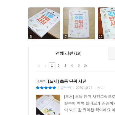
5
7
10
전체 리뷰
(19)
1
2
3
4
[도서] 초등 단위 사전
종이책
a******l
2020-10-23
신고
|
|
|
[도서] 초등 단위 사전그림으
릿속에 쏙쏙 들어오게 꼼꼼하게
이 봐도 참 유익한 책이에요 