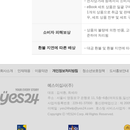
전자상거래 등에서의 소비자
eBook 세트 상품은 일괄 
1개의 상품으로 취급 및 판매
우, 세트 상품 전부 및 세트
상품의 불량에 의한 반품, 교
소비자 피해보상
준하여 처리됨
환불 지연에 따른 배상
대금 환불 및 환불 지연에 
회사소개
인재채용
이용약관
개인정보처리방침
청소년보호정책
도서홍보안내
대표 : 김석환, 최세라
주소 : 서울시 영등포구 은행로 11, 5층~6층(여의도동,일신
사업자등록번호 : 229-81-37000 통신판매업신고 : 제 200
이메일 : yes24help@yes24.com 호스팅 서비스사업자 :
Copyright ⓒ YES24 Corp. All Rights Reserved.