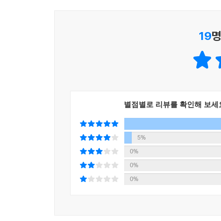
도와!”라는 속담 속에도 사실 ‘자’라는 단위가 숨어
이야기와 해석이 존재했지요. 책 속에서 숨은 단위
19
명
가까운 곳에서 다양한 단위와 도구를 만날 수 있을 
초등 고학년부터 저학년까지 두고두고 보는 정보책
단위는 그 종류와 수가 많고, 시대에 따라 계속
사전』은 누구나 한눈에 알아보고 쉽게 이해할 수
별점별로 리뷰를 확인해 보세
설명이 아니라 그림과 핵심만 명료하게 정리해서 단
더욱 깊게 배우고 이해해야 할 고학년이 되어서는 
찾아보거나, 더 알고 싶은 단위만 펼쳐서 볼 수 있답
5%
0%
0%
0%