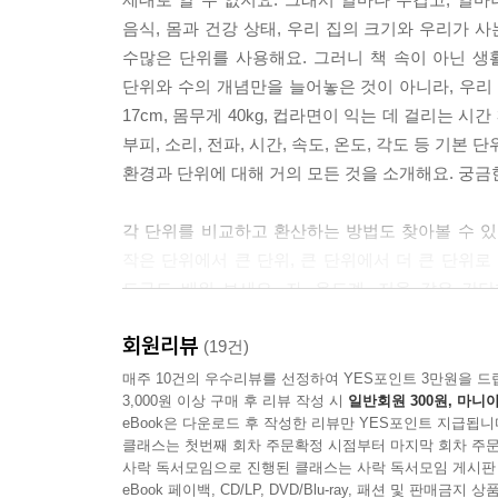
음식, 몸과 건강 상태, 우리 집의 크기와 우리가 
수많은 단위를 사용해요. 그러니 책 속이 아닌 
단위와 수의 개념만을 늘어놓은 것이 아니라, 우리
17cm, 몸무게 40kg, 컵라면이 익는 데 걸리는 시
부피, 소리, 전파, 시간, 속도, 온도, 각도 등 기본 
환경과 단위에 대해 거의 모든 것을 소개해요. 궁금
각 단위를 비교하고 환산하는 방법도 찾아볼 수 있어요
작은 단위에서 큰 단위, 큰 단위에서 더 큰 단위
도구도 배워 보세요. 자, 온도계, 저울 같은 
마이크로 세계를 측정하는 도구까지 다양하고 흥미로
회원리뷰
(19건)
‘천 리 길도 한 걸음부터’에 숨은 단위는? 단위에 
매주 10건의 우수리뷰를 선정하여 YES포인트 3만원을 드
3,000원 이상 구매 후 리뷰 작성 시
일반회원 300원, 마니아
eBook은 다운로드 후 작성한 리뷰만 YES포인트 지급됩니
책 속에는 단위의 개념 외에도 눈길을 끄는 읽을
클래스는 첫번째 회차 주문확정 시점부터 마지막 회차 주문
욕조에 누워서 무엇을 알아냈을까요? 조선 시대 
사락 독서모임으로 진행된 클래스는 사락 독서모임 게시판
속에는 단위에 대한 개념뿐만 아니라 우리가 평소에
eBook 페이백, CD/LP, DVD/Blu-ray, 패션 및 판매금