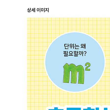
부피의 단위
상세 이미지
소리의 단위
전파의 단위
시간의 단위
속도의 단위
온도의 단위
전기의 단위
각도의 단위
단위 이야기 올림픽 기록을 측정해요
3장 세상에는 어떤 단위가 있을까요? ……… 45
우주를 측정해요
지구와 세계를 측정해요
날씨를 측정해요
환경을 측정해요
교통수단을 측정해요