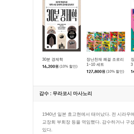
30분 경제학
장난천재 쾌걸 조로리
1~10 세트
3
16,200
원
(10% 할인)
127,800
원
(10% 할인)
1
감수 :
무라코시 마사노리
1940년 일본 효고현에서 태어났다. 전 시라
교장회 부회장 등을 역임했다. 감수하거나 구성
있다.