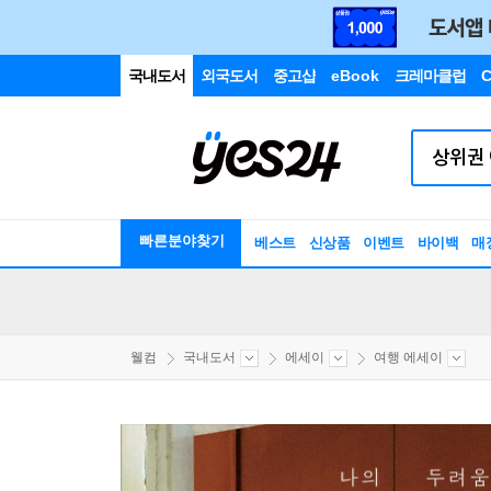
국내도서
외국도서
중고샵
eBook
크레마클럽
C
빠른분야찾기
베스트
신상품
이벤트
바이백
매
웰컴
국내도서
에세이
여행 에세이