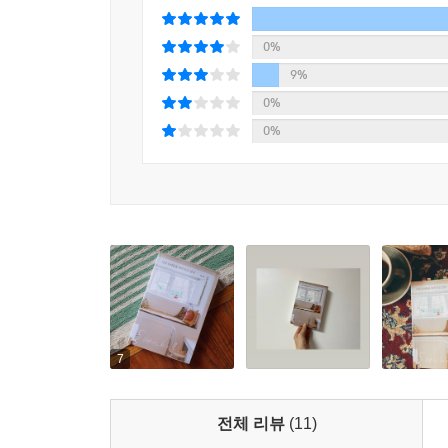
--- p.145
0%
9%
공동체의 구성원은 여자이기도 남자이기도, 싱글이
0%
택은 존중받는다.
0%
--- p.157
사람들에게 나는 어떻게 정의될까? 내 표정, 행동,
가, 언제의 나를 만나느냐, 그 타이밍, 인연의 문제
누구에게는 나쁜 사람이, 누구에게는 원더풀 퍼슨이 
--- p.193
나는 스반홀름의 로고에는 백조보다 거위가 더 어울
텝이 꼬여 종종 넘어지기도 하고, 괴상한 목소리로 
7
그런 기회를 주고 싶은 평범한 거위들이 하나둘 모
--- p.195
전체 리뷰
(11)
눈앞에는 낡은 침대, 소박한 음식, 발바닥을 간질이