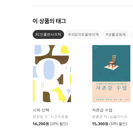
이 상품의 태그
#1인출판사의책
#내맘대로올해의책
#생활공동체
시와 산책
자존감 수업
한정원 저
시간의흐름
윤홍균 저
심플라이프
|
|
16,200
원
(10% 할인)
15,300
원
(10% 할인)