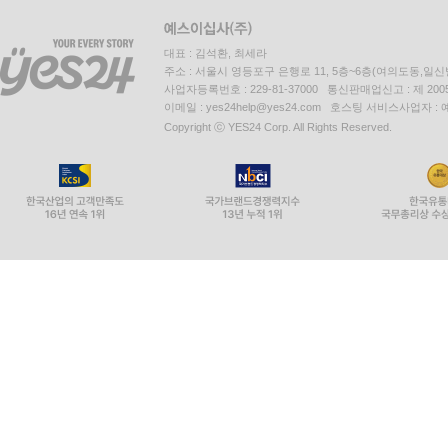
대표 : 김석환, 최세라
주소 : 서울시 영등포구 은행로 11, 5층~6층(여의도동,일신
사업자등록번호 : 229-81-37000 통신판매업신고 : 제 200
이메일 : yes24help@yes24.com 호스팅 서비스사업자 :
Copyright ⓒ YES24 Corp. All Rights Reserved.