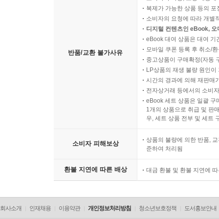
복제가 가능한 상품 등의 포장을 
소비자의 요청에 따라 개별
디지털 컨텐츠인 eBook, 
eBook 대여 상품은 대여 기
모바일 쿠폰 등록 후 취소/환
반품/교환 불가사유
중고상품이 구매확정(자동 
LP상품의 재생 불량 원인이 기
시간의 경과에 의해 재판매가
전자상거래 등에서의 소비자
eBook 세트 상품은 일괄 
1개의 상품으로 취급 및 판매
우, 세트 상품 전부 및 세트
상품의 불량에 의한 반품, 교
소비자 피해보상
준하여 처리됨
환불 지연에 따른 배상
대금 환불 및 환불 지연에 
회사소개
인재채용
이용약관
개인정보처리방침
청소년보호정책
도서홍보안내