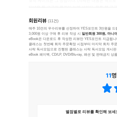
호박 케이크는 그 정점이다. (자세한 내용은 책으로
아무리 손발이 쿵짝쿵짝 맞는다 해도 사슬의 어떤 
다녀온 듯 그곳의 풍경이 눈에 선하다. 물론 책 곳
고 있으니 자기 리듬에만 춤을 추지 말고 동료를 살
책을 덮을 즈음에는 나도 저 풍경으로 뛰어들어 
--- p.93
회원리뷰
충동이 최대치에 달한다.
(11건)
매주 10건의 우수리뷰를 선정하여 YES포인트 3만원을 드
혼자서는 꿈이지만 함께라면 못 가질 것도 없다. 시
3,000원 이상 구매 후 리뷰 작성 시
일반회원 300원, 마니아
어딜 가나 사람이 모이면 갈등이 생긴다고 하지만 
교와 소비에 어색해지면서, 함께 갖는 것에 익숙해
eBook은 다운로드 후 작성한 리뷰만 YES포인트 지급됩니
부대끼는게 좋지 않겠는가.
--- p.127
클래스는 첫번째 회차 주문확정 시점부터 마지막 회차 주문
사락 독서모임으로 진행된 클래스는 사락 독서모임 게시판
eBook 페이백, CD/LP, DVD/Blu-ray, 패션 및 판매금
저녁 식사란 허기를 달래며 다음 노동을 준비하는
추어 보며, 하루라는 짧은 생애를 무사히 넘겼음에 
누군가가 있기에 가능한 것이었다. 그 누군가의 역
11
명
수 있었다.
--- p.134
행복이라는 왕관은 테두리가 높고 뾰족하구나. 덴마
성’이라고. 덴마크도 스반홀름도 누구에게나 열려있
서로에게 안전과 신뢰를 보장하며 모여 사는 것이다
별점별로 리뷰를 확인해 보세