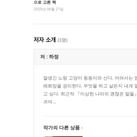
으로 고른 책
행복은 똑같은 옷을 입고 있지 않다
2020년 08월 27일
누구나 처음엔 이상한 사람
Part3. 가장 낮은 일, 가장 높은 대화
너희들은 몰랐겠지만, 어젯밤에
저자 소개
(1명)
우리 머리 위의 장례식
가장 낮은 일, 가장 높은 대화
저 :
하정
감자에 눈물을 묻는다
마지막 날
이튿날
잘생긴 노랑 고양이 동동이와 산다. 어려서는 
래희망을 궁리한다. 무엇을 하고 살든지 내게 
에필로그_나의 다음, 자연스럽게
고 싶다. 최근작 『이상한 나라의 괜찮은 말들』(
썸머의 사진전
귀여...
작가의 다른 상품