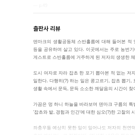
--- p.49
누구 것인지 알 수 없는 셔츠와 치마들 사이에 내 
출판사 리뷰
송보송 말라가는 모습을 바라본다. 내게 주어진 시대
--- p.54
덴마크의 생활공동체 스반홀름에 대해 들어본 적 있는
등을 공유하며 살고 있다. 이곳에서는 주로 농번기
한나는 듬직한 리더와 명랑한 꼬마가 한 몸에 다 들
게스트로 스반홀름에 거주하게 된 저자의 생생한 
제대로 하는 사람’이라는 생각이 들었다. 물론 둘 다
--- p.62
도시 여자로 자라 잡초 한 포기 뽑아본 적 없는 저
일한다. 다행히(?) 하는 일은 콩고르기, 잡초 뽑기
생활 속에서 문득, 문득 소소한 깨달음의 시간이 찾
그는 행복지수에 대해 처음 들었을 때 친구들끼리 
단다. 불행도 행복도 비교에서 오는 것. 행복의 요
가끔은 멍 하니 하늘을 바라보며 덴마크 구름의 특
행복’에 1등 행복의 영예를 씌워 주었다.
'잡초와 밭, 경험과 인간'에 대한 심오(?)한 고찰의 
--- p.79
좌충우돌 예상치 못한 일이 일어나도 저자의 천연덕
‘기계적으로 되는 것’은 역시 기계의 일이지 사람의 