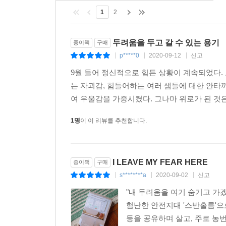
머무르는 사람들이 있었다. 세상 어디에도 땅 한 뼘 소
1
2
--- p.235
두려움을 두고 갈 수 있는 용기
종이책
구매
여름은 힘들다. 작년보다 몇℃ 높다느니, 기록적인 
p*****0
2020-09-12
신고
|
|
|
대신 꼭대기에 오르느라 어떤 식으로든 몸과 마음이
9월 들어 정신적으로 힘든 상황이 계속되었다.
없으면 어른도 없는 것일지도.
는 자괴감, 힘들어하는 여러 샘들에 대한 안타까
--- p.244
여 우울감을 가중시켰다. 그나마 위로가 된 것은 
타인의 두려움은 달의 뒤편 같은 존재다. 달을 보는
1명
이 이 리뷰를 추천합니다.
끝내 볼 수 없다. 알려고 노력하는 것도 현명하고, 
명하다.
--- p.245
I LEAVE MY FEAR HERE
종이책
구매
s********a
2020-09-02
신고
|
|
|
“공동체에서 일하며 소비 없는 휴가를 보내겠다”고 
"내 두려움을 여기 숨기고 가겠다.
다. 모이면 한결같이 싸우는 존재가 사람이라면, 내
험난한 안전지대 '스반홀름'으로
등을 공유하며 살고, 주로 농
--- p.248