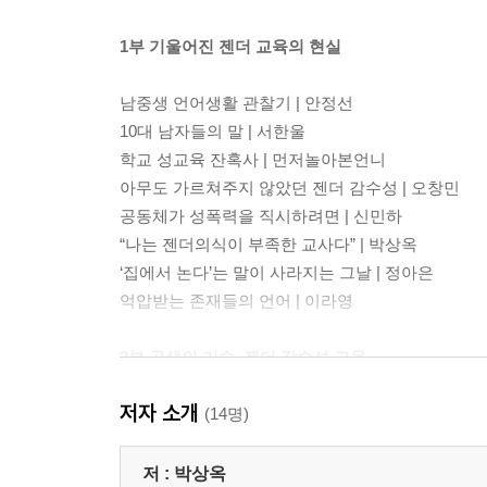
1부 기울어진 젠더 교육의 현실
남중생 언어생활 관찰기 | 안정선
10대 남자들의 말 | 서한울
학교 성교육 잔혹사 | 먼저놀아본언니
아무도 가르쳐주지 않았던 젠더 감수성 | 오창민
공동체가 성폭력을 직시하려면 | 신민하
“나는 젠더의식이 부족한 교사다” | 박상옥
‘집에서 논다’는 말이 사라지는 그날 | 정아은
억압받는 존재들의 언어 | 이라영
2부 공생의 기술, 젠더 감수성 교육
저자 소개
타고나는 성, 만들어지는 성 | 장희숙
(14명)
자연스러운 성적 대화를 꿈꾸며 | 이성경
아버지와 아들을 위한 성교육이 필요합니다 | 박신
저 :
박상옥