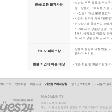
모바일 쿠폰 등록 후 취소/환
반품/교환 불가사유
중고상품이 구매확정(자동 
LP상품의 재생 불량 원인이 기
시간의 경과에 의해 재판매가
전자상거래 등에서의 소비자
eBook 세트 상품은 일괄 
1개의 상품으로 취급 및 판매
우, 세트 상품 전부 및 세트
상품의 불량에 의한 반품, 교
소비자 피해보상
준하여 처리됨
환불 지연에 따른 배상
대금 환불 및 환불 지연에 
회사소개
인재채용
이용약관
개인정보처리방침
청소년보호정책
도서홍보안내
대표 : 김석환, 최세라
주소 : 서울시 영등포구 은행로 11, 5층~6층(여의도동,일신
사업자등록번호 : 229-81-37000 통신판매업신고 : 제 200