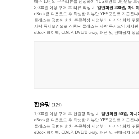
---「자연스러운 성적 대화를 꿈꾸며」중에서
매주 10건의 우수리뷰를 선정하여 YES포인트 3만원을 드
3,000원 이상 구매 후 리뷰 작성 시
일반회원 300원, 마니아
eBook은 다운로드 후 작성한 리뷰만 YES포인트 지급됩니
세상이 바뀌려면 더 많이 가진 쪽이 더 불편해져야 
클래스는 첫번째 회차 주문확정 시점부터 마지막 회차 주문
들이고, 지금 쥐고 있는 것들을 좀 더 내려놓아야 한
사락 독서모임으로 진행된 클래스는 사락 독서모임 게시판
이 탁월하고, 편견이 적으며, 정의감이 강하다. 변
eBook 페이백, CD/LP, DVD/Blu-ray, 패션 및 판매금
로도 학생 스스로 깨우쳐 길을 터나가는 경우가 많다
---「남학교에서 ‘메갈쌤’이 던지는 질문」중에서
한줄평
(1건)
1,000원 이상 구매 후 한줄평 작성 시
일반회원 50원, 마니
eBook은 다운로드 후 작성한 리뷰만 YES포인트 지급됩니
클래스는 첫번째 회차 주문확정 시점부터 마지막 회차 주문
eBook 페이백, CD/LP, DVD/Blu-ray, 패션 및 판매금