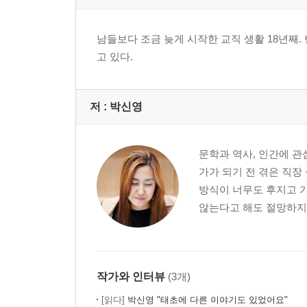
남성이 왜 페미니스트가 되어야 하냐면 | 박정훈
남학교에서 ‘메갈쌤’이 던지는 질문 | 최승범
남들보다 조금 늦게 시작한 교직 생활 18년째
자기답게 살아가는 힘, 젠더 교육 | 서한솔
고 있다.
마을에서 열리는 아빠들의 페미니즘 공부 | 좌담
저 :
박신영
문학과 역사, 인간에 관
가가 되기 전 겪은 직장
방식이 너무도 후지고 
않는다고 해도 절망하지 
작가와 인터뷰
(3개)
[읽다]
박신영 "태초에 다른 이야기도 있었어요"