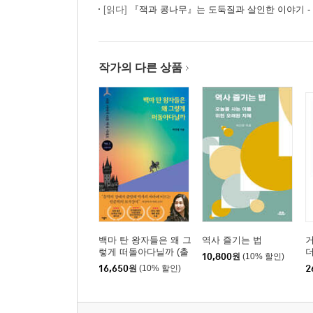
[읽다]
『잭과 콩나무』는 도둑질과 살인한 이야기 - 
작가의 다른 상품
백마 탄 왕자들은 왜 그
역사 즐기는 법
렇게 떠돌아다닐까 (출
더
10,800
원
(10% 할인)
간 10주년 기념 리커버
야
16,650
원
(10% 할인)
2
에디션)