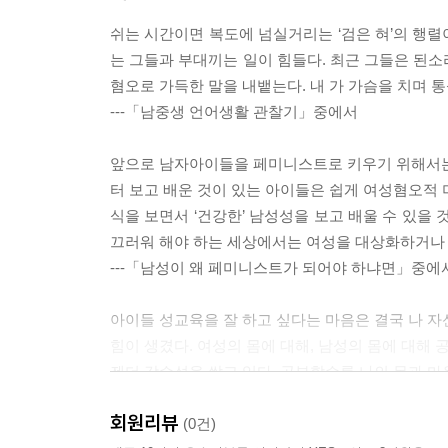
쉬는 시간이면 복도에 넘실거리는 ‘검은 혀’의 행렬이
는 그들과 부대끼는 일이 힘들다. 최근 그들은 된소
혐오로 가득한 말을 내뱉는다. 내 가 가슴을 치며 통
---「남중생 언어생활 관찰기」중에서
앞으로 남자아이들을 페미니스트로 키우기 위해서는 
터 보고 배운 것이 있는 아이들은 쉽게 여성혐오적 
식을 보면서 ‘건강한’ 남성성을 보고 배울 수 있을 
끄러워 해야 하는 세상에서는 여성을 대상화하거나 
---「남성이 왜 페미니스트가 되어야 하냐면」중에
아이들 성교육을 잘 하고 싶다는 마음은 결국 나 자
힘이 생겼다. 여성의 몸에 대해, 남성의 몸에 대해 
젠더 감수성을 쌓고 있다. 공부할수록 나의 몸과 마
말한다는 것은 쉽지 않은 일이지만 분명 필요한 일이
회원리뷰
도 조금 더 자유로운 사람이 되어가고 있다.
(0건)