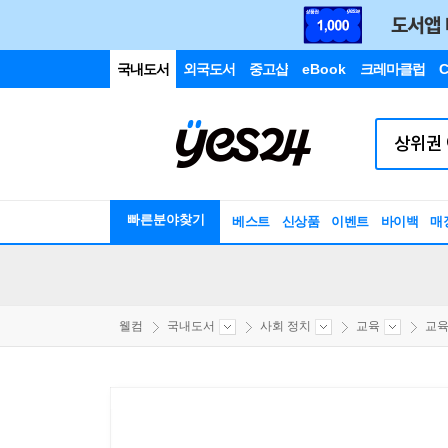
국내도서
외국도서
중고샵
eBook
크레마클럽
C
빠른분야찾기
베스트
신상품
이벤트
바이백
매
웰컴
국내도서
사회 정치
교육
교육