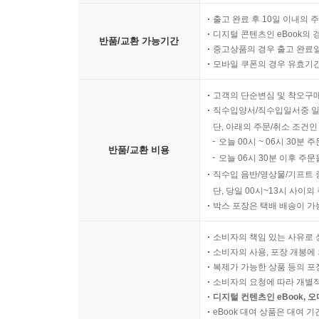
출고 완료 후 10일 이내의 
디지털 콘텐츠인 eBook의 
반품/교환 가능기간
중고상품의 경우 출고 완료일
모바일 쿠폰의 경우 유효기간(
고객의 단순변심 및 착오구
직수입양서/직수입일서중 일
단, 아래의 주문/취소 조건인
오늘 00시 ~ 06시 30분 
반품/교환 비용
오늘 06시 30분 이후 주문
직수입 음반/영상물/기프트 
단, 당일 00시~13시 사이
박스 포장은 택배 배송이 가
소비자의 책임 있는 사유로 
소비자의 사용, 포장 개봉에 
복제가 가능한 상품 등의 포장을 
소비자의 요청에 따라 개별
디지털 컨텐츠인 eBook, 
eBook 대여 상품은 대여 기