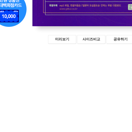
미리보기
사이즈비교
공유하기
[대학생X취준생] 여름방학
하반기 채용 시작
큰코쌤과 한능검 합격
YBM X 농심 배홍동