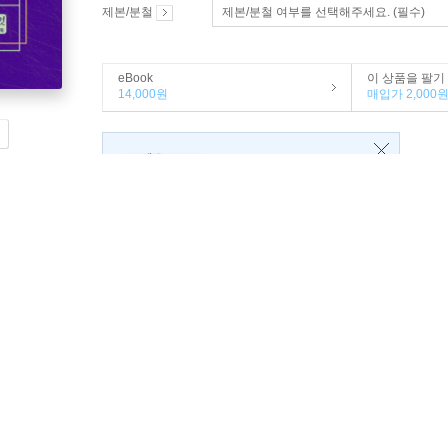
제본/분철
제본/분철 여부를 선택해주세요. (필수)
eBook
이 상품을 팔기
14,000원
매입가 2,000
프랑스
퐁피두센터 기획
[아트 팝업북]
초현실주의
팝업 갤러리