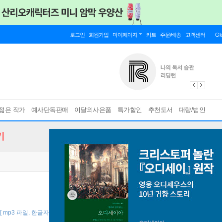
로그인
회원가입
마이페이지
카트
주문/배송
고객센터
Gl
젊은 작가
예사단독판매
이달의사은품
특가할인
추천도서
대량/법인
기
[ mp3 파일, 한글자음순 인덱스 , 개정판 ]