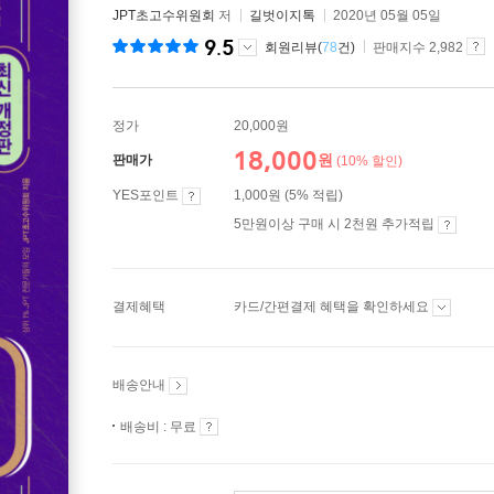
JPT초고수위원회
저
길벗이지톡
2020년 05월 05일
9.5
회원리뷰(
78
건)
판매지수 2,982
정가
20,000원
18,000
원
판매가
(10% 할인)
YES포인트
1,000원 (5% 적립)
5만원이상 구매 시 2천원 추가적립
결제혜택
카드/간편결제 혜택을 확인하세요
배송안내
배송비 : 무료