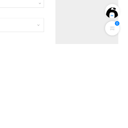
0
원
AD