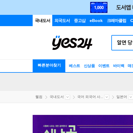
국내도서
외국도서
중고샵
eBook
크레마클럽
C
빠른분야찾기
베스트
신상품
이벤트
바이백
매
웰컴
국내도서
국어 외국어 사...
일본어