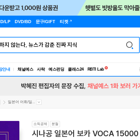
D/LP
DVD/BD
문구
/GIFT
티켓
독서유형검사
장안내
채널예스
사락
예스펀딩
클래스24
RBTI Lab
독서유형검사
박혜진 편집자의 문장 수집,
채널예스 1화 보러 가
일본어 어휘/일...
소득공제
분철
시나공 일본어 보카 VOCA 15000