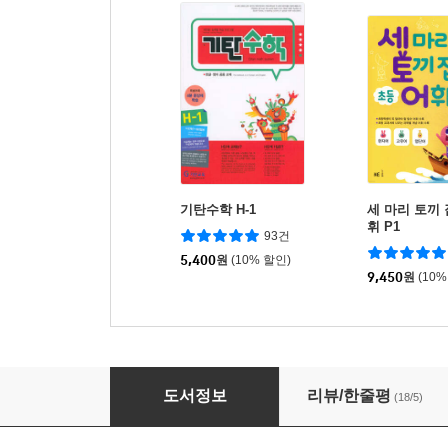
기탄수학 H-1
세 마리 토끼 
휘 P1
93건
5,400
원
(10% 할인)
9,450
원
(10%
세 마리 토끼 잡는 독서 논술 C5
도서정보
리뷰/한줄평
(18/5)