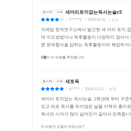
세마리토끼잡는독서논술c5
종이책
구매
c******2
2020-02-11
신고
|
|
|
지에밥 창작연구소에서 발간한 세 마리 토끼 잡
데 지도방법이나 독후활동이 다양하지 않아서 아
른 문제형식을 답하는 독후활동이라 복잡하거나 
1명
이 이 리뷰를 추천합니다.
세토독
종이책
구매
p****7
2024-12-13
신고
|
|
|
세마리 토끼잡는 독서논술. 1학년때 부터 꾸준
있고 따로 독서를 하지않은 날을 이책의 흥미로
독서의 시야가 많이 넓어진거 같아서 만족합니
이 리뷰가 도움이 되었나요?