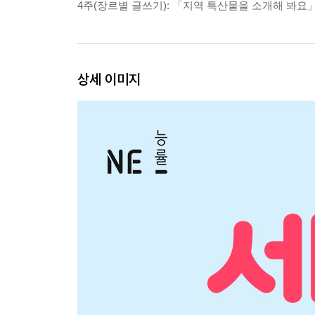
4주(장르별 글쓰기): 「지역 특산물을 소개해 봐요
상세 이미지