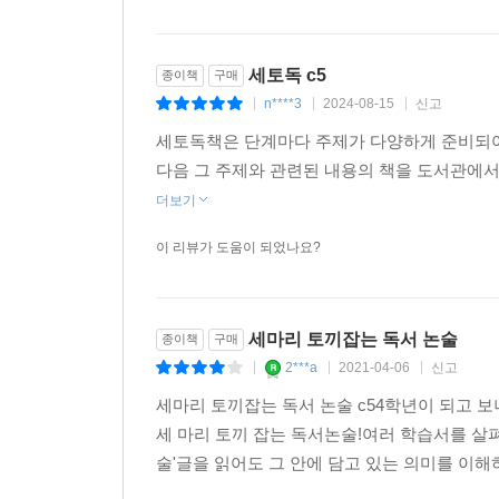
세토독 c5
종이책
구매
n****3
2024-08-15
신고
|
|
|
세토독책은 단계마다 주제가 다양하게 준비되어
다음 그 주제와 관련된 내용의 책을 도서관에
더보기
이 리뷰가 도움이 되었나요?
세마리 토끼잡는 독서 논술
종이책
구매
2***a
2021-04-06
신고
|
|
|
세마리 토끼잡는 독서 논술 c54학년이 되고 보
세 마리 토끼 잡는 독서논술!여러 학습서를 살펴
술'글을 읽어도 그 안에 담고 있는 의미를 이해