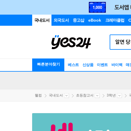
국내도서
외국도서
중고샵
eBook
크레마클럽
C
빠른분야찾기
베스트
신상품
이벤트
바이백
매
웰컴
국내도서
초등참고서
3학년