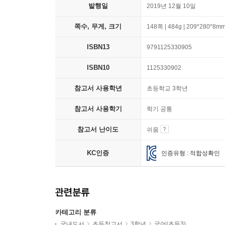
발행일
2019년 12월 10일
쪽수, 무게, 크기
148쪽 | 484g | 209*280*8m
ISBN13
9791125330905
ISBN10
1125330902
참고서 사용학년
초등학교 3학년
참고서 사용학기
학기 공통
참고서 난이도
쉬움
KC인증
인증유형 : 적합성확인
관련분류
카테고리 분류
국내도서
초등참고서
3학년
국어(초등3)