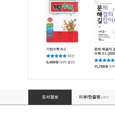
기탄수학 H-1
문제 해결의 
수학 3-1 (20
93건
5,400
원
(10% 할인)
11,700
원
(10
세 마리 토끼 잡는 독서 논술 C4
도서정보
리뷰/한줄평
(10/7)