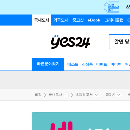
국내도서
외국도서
중고샵
eBook
크레마클럽
C
빠른분야찾기
베스트
신상품
이벤트
바이백
매
웰컴
국내도서
초등참고서
3학년