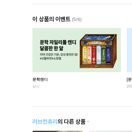
이 상품의 이벤트
(5개)
문학캔디
[문
상시
20
러브컨츄리
의 다른 상품