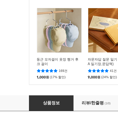
둥근 모자걸이 옷장 행거 후
자문자답 질문 일기 3
크 걸이
A 일기장,문답책)
169건
41건
1,000
원
(17% 할인)
9,000
원
(24% 할인)
(DIY)너음목도리 뜨기
상품정보
리뷰/한줄평
(1/0)