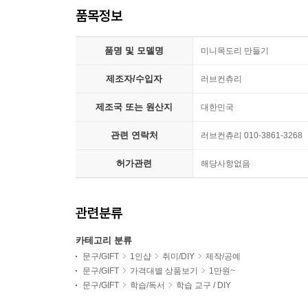
품목정보
품명 및 모델명
미니목도리 만들기
제조자/수입자
러브컨츄리
제조국 또는 원산지
대한민국
관련 연락처
러브컨츄리 010-3861-3268
허가관련
해당사항없음
관련분류
카테고리 분류
문구/GIFT
1인샵
취미/DIY
제작/공예
문구/GIFT
가격대별 상품보기
1만원~
문구/GIFT
학습/독서
학습 교구 / DIY