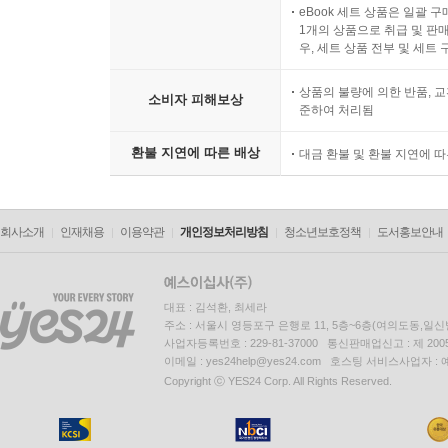
eBook 세트 상품은 일괄 
1개의 상품으로 취급 및 판매
우, 세트 상품 전부 및 세트
상품의 불량에 의한 반품, 교
소비자 피해보상
준하여 처리됨
환불 지연에 따른 배상
대금 환불 및 환불 지연에 
회사소개
인재채용
이용약관
개인정보처리방침
청소년보호정책
도서홍보안내
대표 : 김석환, 최세라
주소 : 서울시 영등포구 은행로 11, 5층~6층(여의도동,일신
사업자등록번호 : 229-81-37000 통신판매업신고 : 제 200
이메일 : yes24help@yes24.com 호스팅 서비스사업자 :
Copyright ⓒ YES24 Corp. All Rights Reserved.