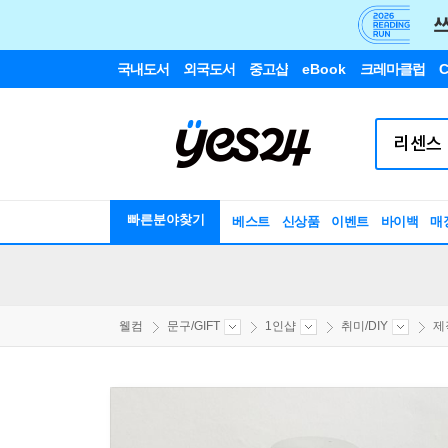
국내도서
외국도서
중고샵
eBook
크레마클럽
C
빠른분야찾기
베스트
신상품
이벤트
바이백
매
웰컴
문구/GIFT
1인샵
취미/DIY
제