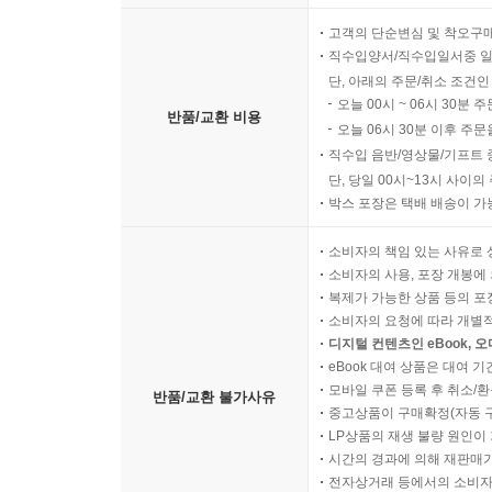
고객의 단순변심 및 착오구
직수입양서/직수입일서중 일
단, 아래의 주문/취소 조건인
오늘 00시 ~ 06시 30분 
반품/교환 비용
오늘 06시 30분 이후 주문
직수입 음반/영상물/기프트 
단, 당일 00시~13시 사이
박스 포장은 택배 배송이 가
소비자의 책임 있는 사유로 
소비자의 사용, 포장 개봉에 
복제가 가능한 상품 등의 포장을 
소비자의 요청에 따라 개별
디지털 컨텐츠인 eBook, 
eBook 대여 상품은 대여 기
모바일 쿠폰 등록 후 취소/환
반품/교환 불가사유
중고상품이 구매확정(자동 
LP상품의 재생 불량 원인이 기
시간의 경과에 의해 재판매가
전자상거래 등에서의 소비자