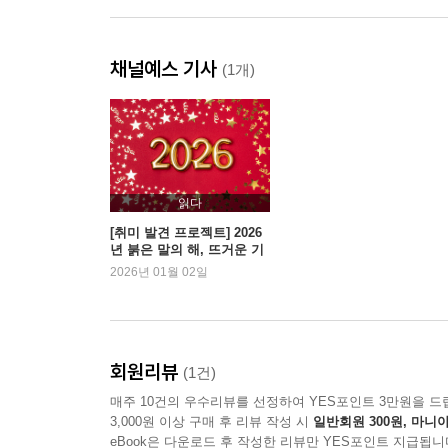
채널예스 기사
(1개)
읽다
[취미 발견 프로젝트] 2026
년 붉은 말의 해, 뜨거운 기
운을 받아 도약
2026년 01월 02일
회원리뷰
(1건)
매주 10건의 우수리뷰를 선정하여 YES포인트 3만원을 드
3,000원 이상 구매 후 리뷰 작성 시
일반회원 300원, 마니아
eBook은 다운로드 후 작성한 리뷰만 YES포인트 지급됩니