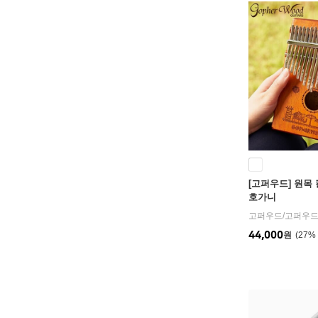
[고퍼우드] 원목 
호가니
고퍼우드
/
고퍼우
44,000
원
27
%