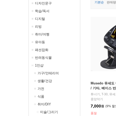
기본순
판매량
디자인문구
학습/독서
디지털
리빙
취미/여행
유아동
패션잡화
반려동식물
1인샵
가구/인테리어
생활/건강
Musedo 뮤세도
/ 기타, 베이스 
가전
식품
중앙악기
취미/DIY
7,000
원
9
%
미술/그리기
품절