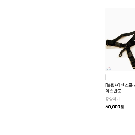
[블량셔] 색소폰 
엑스반도
중앙악기
60,000
원