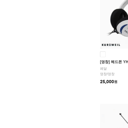
[영창] 헤드폰 YH
페달
영창
/
영창
25,000
원