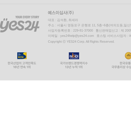
대표 : 김석환, 최세라
주소 : 서울시 영등포구 은행로 11, 5층~6층(여의도동,일신
사업자등록번호 : 229-81-37000 통신판매업신고 : 제 200
이메일 : yes24help@yes24.com 호스팅 서비스사업자 :
Copyright ⓒ YES24 Corp. All Rights Reserved.