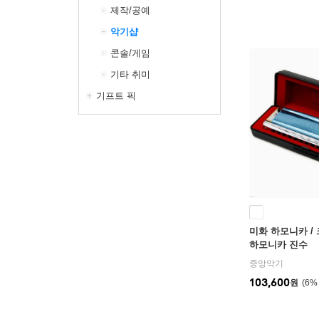
제작/공예
악기샵
콘솔/게임
기타 취미
기프트 픽
미화 하모니카 / 
하모니카 진수
중앙악기
103,600
원
6
%