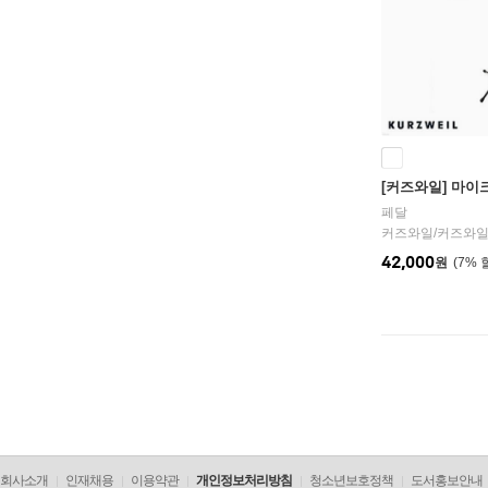
[커즈와일] 마이
페달
커즈와일
/
커즈와일(K
42,000
원
7
%
회사소개
인재채용
이용약관
개인정보처리방침
청소년보호정책
도서홍보안내