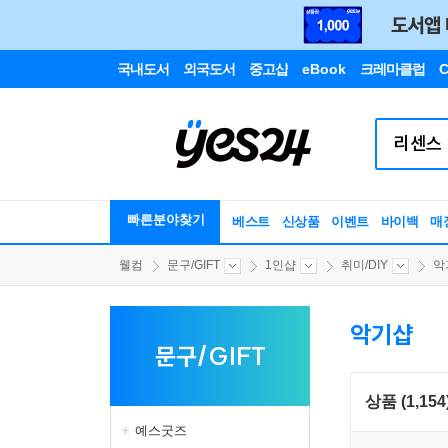
국내도서
외국도서
중고샵
eBook
크레마클럽
C
빠른분야찾기
베스트
신상품
이벤트
바이백
매
웰컴
문구/GIFT
1인샵
취미/DIY
악
악기샵
문구/GIFT
상품 (1,154
예스굿즈