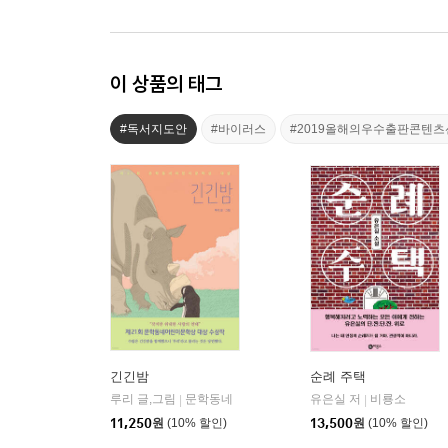
이 상품의 태그
#독서지도안
#바이러스
#2019올해의우수출판콘텐
긴긴밤
순례 주택
루리 글,그림
문학동네
유은실 저
비룡소
|
|
11,250
원
(10% 할인)
13,500
원
(10% 할인)