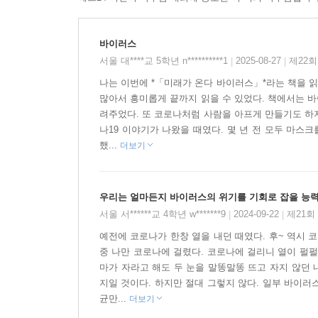
“미래가 온다” 시리즈는 총 10권으로 《로봇》, 
바이러스
《게놈》, 《미래 에너지》, 《서기 10001년》로 구
서울 대****교 5학년 n**********1
2025-08-27
제22회
|
|
나는 이번에 *「미래가 온다 바이러스」*라는 책을 읽
미지의 영역을 가장 쉽게 푼《미래가 온다, 바이러
많아서 흥미롭게 끝까지 읽을 수 있었다. 책에서는 바
려주었다. 또 코로나처럼 사람을 아프게 만들기도 하
바이러스는 동물도 아니고 식물도 아니다. 세균보다 
나19 이야기가 나왔을 때였다. 몇 년 전 모두 마스
때문에 생명체라고 할 수 없다. 자기 복제를 한다는
했...
더보기
중요한 특징이다. 바이러스는 적당한 세포를 만나면 
즉시 수십, 수백만 개로 무한 복제를 시작한다. 
우리는 얼마든지 바이러스의 위기를 기회로 잡을 능
바이러스는 지구상에서 사라지지 않을 것이다.
서울 서******교 4학년 w*******9
2024-09-22
제21회
|
|
그렇다면 바이러스는 인류의 영원한 적일까, 아니
예전에 코로나가 한창 열을 내던 때였다. 후~ 역시 
중 나만 코로나에 걸렸다. 코로나에 걸리니 열이 펄펄
에이즈 바이러스…… 심지어 광견병 바이러스에 
마가 자라고 해도 두 눈을 말똥말똥 뜨고 자지 않던
그 어떤 전쟁이나 자연 재해보다 더 많은 사람을
지일 것이다. 하지만 절대 그렇지 않다. 일부 바이러
가지고 있지 않을뿐더러, 자기에게 딱 맞는 세균 
균만...
더보기
뿐이므로.