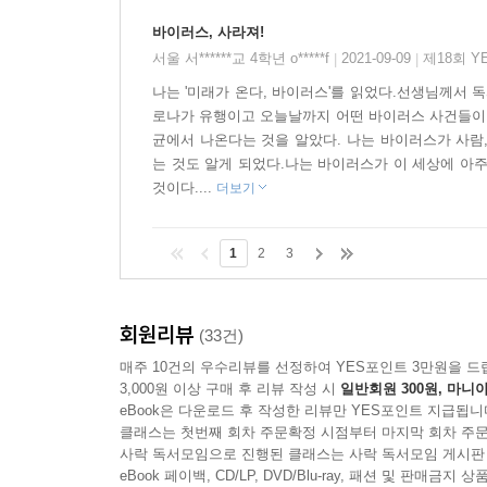
바이러스, 사라져!
서울 서******교 4학년 o*****f
2021-09-09
제18회 Y
|
|
나는 '미래가 온다, 바이러스'를 읽었다.선생님께서 
로나가 유행이고 오늘날까지 어떤 바이러스 사건들이 있
균에서 나온다는 것을 알았다. 나는 바이러스가 사람
는 것도 알게 되었다.나는 바이러스가 이 세상에 아주
것이다....
더보기
1
2
3
회원리뷰
(33건)
매주 10건의 우수리뷰를 선정하여 YES포인트 3만원을 드
3,000원 이상 구매 후 리뷰 작성 시
일반회원 300원, 마니아
eBook은 다운로드 후 작성한 리뷰만 YES포인트 지급됩니
클래스는 첫번째 회차 주문확정 시점부터 마지막 회차 주문
사락 독서모임으로 진행된 클래스는 사락 독서모임 게시판
eBook 페이백, CD/LP, DVD/Blu-ray, 패션 및 판매금