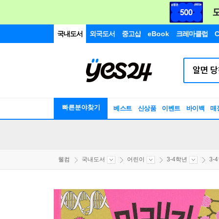
국내도서
외국도서
중고샵
eBook
크레마클럽
C
빠른분야찾기
베스트
신상품
이벤트
바이백
매
웰컴
국내도서
어린이
3-4학년
3-