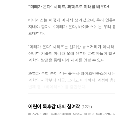
“미래가 온다” 시리즈, 과학으로 미래를 배우다!
바이러스는 어떻게 어디서 생겨났으며, 우리 인류에
지내야 할까. 《미래가 온다, 바이러스》는 우리
초대한다.
“미래가 온다” 시리즈는 신기한 뉴스거리가 아니라
신비한 기술이 아니라 오래 전부터 과학자들이 발
과학의 발전을 통해 미래 세계를 엿볼 수 있다.
과학과 수학 분야 전문 출판사 와이즈만북스에서는 
과학의 시작부터 지금, 그리고 미래까지, 과정에 충
번째 권 《바이러스》를 출간했다.
자신들만의 문체로 어린이 과학 정보서의 대표 필
어린이 독후감 대회 참여작
과학의 바탕 위에서 존재한다는 생각으로, 무엇보다 
(12개)
다양한 문제를 제기하고, 유도하고, 자연스럽게 답
예스24 어린이 독후감 대회에 응모된 이 책의 독후감입니다