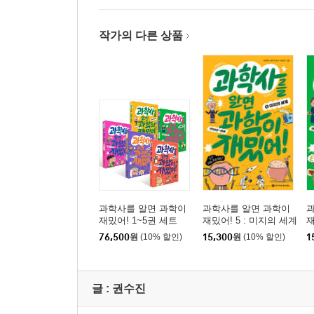
작가의 다른 상품
과학사를 알면 과학이
과학사를 알면 과학이
재밌어! 1~5권 세트
재밌어! 5 : 미지의 세계
재
76,500
원
(10% 할인)
15,300
원
(10% 할인)
1
글 :
권수진