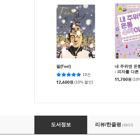
필(Feel)
내 주위엔 온
: 피자를 다른
19건
눌 수는 없을
11,700
원
(10
12,600
원
(10% 할인)
미래가 온다, 바이러스
도서정보
리뷰/한줄평
(33/17)