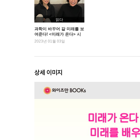
읽다
과학이 바꾸어 갈 미래를 보
여준다! <미래가 온다> 시
리즈
2023년 01월 03일
상세 이미지