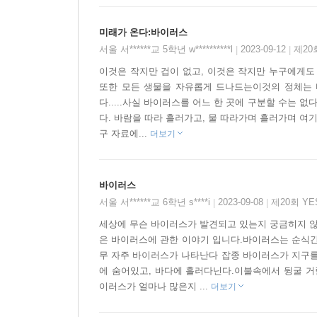
바이러스가 미래 과학 시리즈의 주인공이 될 수 있
미래가 온다:바이러스
찾아냈기 때문이다. 많은 과학자들이 실험실에서
서울 서******교 5학년 w**********l
2023-09-12
제20
|
|
바이러스처럼 위험하기 짝이 없는 괴물 바이러스도
이것은 작지만 겁이 없고, 이것은 작지만 누구에게도
만들어진 바이러스도 있다. 그중에서도 가장 흔하고 
또한 모든 생물을 자유롭게 드나드는이것의 정체는 
다.....사실 바이러스를 어느 한 곳에 구분할 수는 
다. 바람을 따라 흘러가고, 물 따라가며 흘러가며 여
1796년, 영국 과학자 에드워드 제너 박사가 예방 
구 자료에...
더보기
돌연변이 바이러스나 잡종 바이러스가 갑자기 출
만들어 실험하며 위험에 대비하고 있다. 바이러스를 
바이러스
바이러스 연구 또한 다른 많은 과학 분야처럼 미지
서울 서******교 6학년 s****i
2023-09-08
제20회 Y
|
|
덕분에 바이러스의 비밀도 하나씩 하나씩 풀리고 있
세상에 무슨 바이러스가 발견되고 있는지 궁금히지 않
은 바이러스에 관한 이야기 입니다.바이러스는 순식간
무 자주 바이러스가 나타난다 잡종 바이러스가 지구를
에 숨어있고, 바다에 흘러다닌다.이불속에서 뒹굴 거
이러스가 얼마나 많은지 ...
더보기