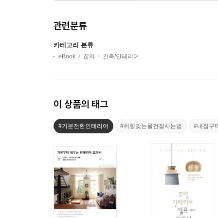
관련분류
카테고리 분류
eBook
잡지
건축/인테리어
이 상품의 태그
#기분전환인테리어
#취향맞는물건잘사는법
#내집꾸