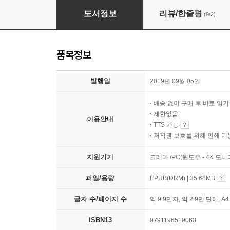
더 베스트 리빙 가이드 65 (The Best Living Guid
도서정보
리뷰/한줄평
(9/2)
품목정보
발행일
2019년 09월 05일
배송 없이 구매 후 바로 읽
제한없음
이용안내
TTS 가능
저작권 보호를 위해 인쇄 기
지원기기
크레마 /PC(윈도우 - 4K 모
파일/용량
EPUB(DRM) | 35.68MB
글자 수/페이지 수
약 9.9만자, 약 2.9만 단어, A
ISBN13
9791196519063