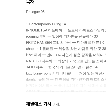
목차
Prologue 06
1 Contemporary Living 14
INNOMETSA 이노메싸 ━ 노르딕 라이프스타일의 모
rooming 루밍 ━ 일상에 디자인을 선물하다 30
FRITZ HANSEN 프리츠 한센 ━ 덴마크를 대표하
chaptert 1 챕터원 ━ 취향을 찾는 사람을 위한 곳 38
HAY 헤이 ━ 덴마크 디자인에 젊은 감각을 더하다 4
NATUZZI 나뚜찌 ━ 최상의 가죽으로 만드는 소파 4
JAJU 자주 ━ 한국식 라이프스타일의 완성 54
kitty bunny pony 키티버니포니 ━ 개성 있는 패턴
dorelan 돌레란 ━ 전 연령을 위한 친환경 매트리스 
HPiX 에이치픽스 ━ 국내 1세대 디자인 셀렉션 숍 6
GRANIT 그라니트 ━ 북유럽풍 토털 홈 퍼니싱 브랜
DESKER 데스커 ━ 스타트업을 위한 오피스 가구 
채널예스 기사
無印良品 무인양품 ━ 단순함으로 완성하는 토털 라
(1개)