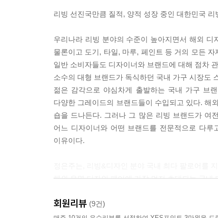
리빙 선진국만큼 질적, 양적 성장 중인 대한민국 리
우리나라 리빙 분야의 수준이 높아지면서 해외 디
물론이고 도기, 타일, 마루, 페인트 등 거의 모든
일반 소비자들도 디자이너와 브랜드에 대해 점차 관
소수의 대형 브랜드가 독식하던 국내 가구 시장도
젊은 감각으로 야심차게 출발하는 국내 가구 브랜
다양한 그레이드의 브랜드들이 수입되고 있다. 해외
숍을 드나든다. 그러나 그 많은 리빙 브랜드가 여전
어느 디자이너와 어떤 브랜드를 전문적으로 다루고
이유이다.
정은주는, 리빙&디자인 분야 국내 최다 팔로어를 지
해외 유명 디자인 페어에 가장 먼저 초대되는 국내 
디자이너의 눈을 통해 다시 쓰는 대한민국 리빙 브
회원리뷰
(9건)
국내 다양한 리빙 숍 가운데 저자가 선별한 65개의
매주 10건의 우수리뷰를 선정하여 YES포인트 3만원을 드