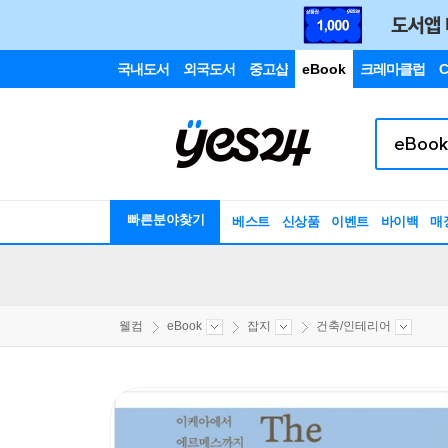
국내도서
외국도서
중고샵
eBook
크레마클럽
C
빠른분야찾기
베스트
신상품
이벤트
바이백
매
웰컴
eBook
잡지
건축/인테리어