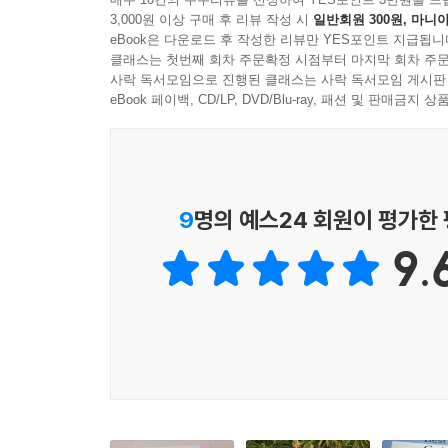
3,000원 이상 구매 후 리뷰 작성 시
일반회원 300원, 마니아
개의 브랜드를 다루는 셀렉트 숍, 자재나 소품을 다
eBook은 다운로드 후 작성한 리뷰만 YES포인트 지급됩니
총망라했다. 확고한 철학과 접근 방식을 보여주는
클래스는 첫번째 회차 주문확정 시점부터 마지막 회차 주문
살펴야 할 관점과 추천 아이템도 소개하였다. 구
사락 독서모임으로 진행된 클래스는 사락 독서모임 게시판
고려한 실용적인 숍도 있다. 이름의 가치를 지닌 리빙
eBook 페이백, CD/LP, DVD/Blu-ray, 패션 및 판매금
9
명의 예스24 회원이 평가한
9.