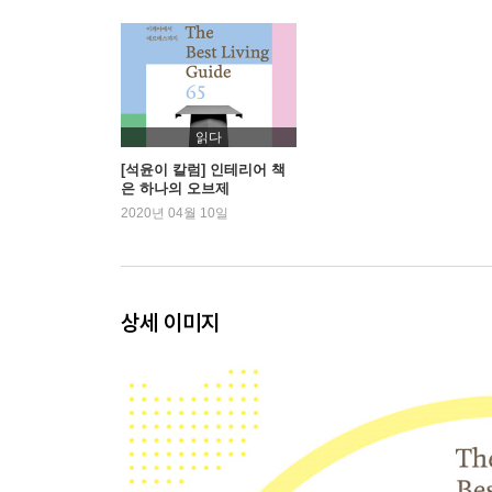
Vitra by chairgallery 비트라 바이 체어갤러리 ━
TWL 티더블유엘 ━ 일상에 충실한 생활용품 90
J?ime blanc 짐블랑 ━ 온 가족을 위한 토털 리빙 숍 
STANDARD. 스탠다드에이 ━ 국내 수제 원목 가구 
D&DEPARTMENT 디앤디파트먼트 ━ 유행에 좌우
읽다
IKEA 이케아 ━ 집과 관련된 모든 것을 한곳에서 11
[석윤이 칼럼] 인테리어 책
은 하나의 오브제
BoConcept 보컨셉 ━ 어번 라이프스타일을 지향하
2020년 04월 10일
SPACELOGIC 스페이스로직 ━ 실용 모던 디자인 
s.houz 에스하우츠 ━ 북유럽 가구 입문자에게 추천 
GaReem Herman Miller 가림 허먼밀러 ━ 오피
or.er. Archive 오르에르 아카이브 ━ 무용의 아름
상세 이미지
GERVASONI 제르바소니 ━ 130년 전통의 내추럴
Moissonnier 무아쏘니에 ━ 클래식은 영원하다 152
WIE EIN KINO 비아인키노 ━ 개성 있는 라이프스
Parnell 파넬 ━ 컨템포러리 클래식 가구 브랜드 162
La Collecte 라꼴렉뜨 ━ 다양한 컬렉션의 가구 편집