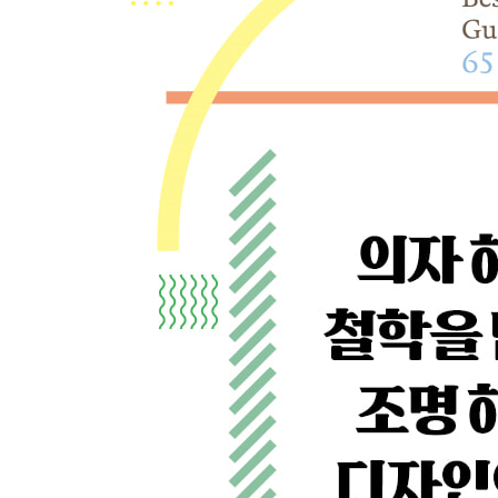
2 High-end Living 170
Duomo&Co. 두오모앤코 ━ 최고의 라인업을 갖춘 
DePadova 데파도바 ━ 감각적인 미니멀 럭셔리 18
Molteni &C 몰테니앤씨 ━ 프리미엄을 향한 여정 19
Infini 인피니 ━ 공간을 감싸는 품격 198
Arclinea 아크리니아 ━ 친환경 소재로 완성한 하이
SIGNATURE KITCHEN SUITE 시그니처 키친 
bulthaup 불탑 ━ 미니멀 속에 감춰진 최상의 디테일 
FLEXFORM 플렉스폼 ━ 프리미엄 라운지를 완성하
haanong 하농 ━ 보이지 않는 곳의 가치 226
CREATIVE LAB 크리에이티브랩 ━ 모던 가구의 
MAISON HERMES 메종 에르메스 ━ 삶의 예술을 
A/ HUS 에이후스 ━ 단정한 북유럽 스타일부터 펑
gallery D&D 갤러리디앤디 ━ 바우하우스 정신의 독
Boffi 보피 ━ 장인 정신을 담은 주방의 명작 258
THE OMNI 디옴니 ━ 모던 클래식을 경험하다 262
THE EDIT 디에디트 ━ 아트 & 크래프트 가구와 조