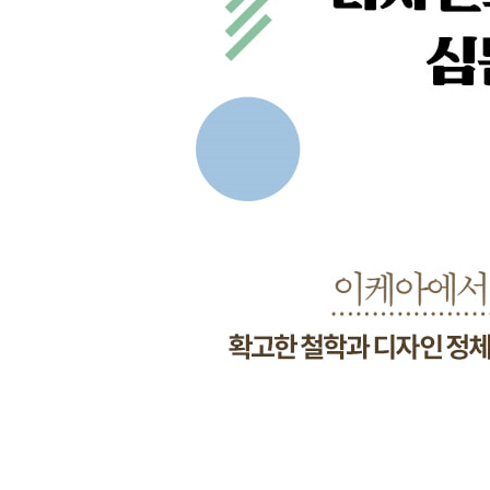
innen 인엔 ━ 가구와 미술 작품의 믹스 앤 매치 274
3 Interior Material 280
you & us 유앤어스 ━ 고급 인테리어 마감재의 토털
Duomo Lighting 두오모 라이팅 ━ 세계적인 조명
윤현상재 ━ 독자적 아이덴티티의 건축 자재 304
EURO ceramic 유로세라믹 ━ 타일과 도기의 모든 것
Duomo Bagno 두오모 반요 ━ 고급 욕실 문화를 리
DAV 다브 ━ 예술적 감각의 벽지 & 패브릭 편집 숍 3
JUNG Korea Electric 융코리아일렉트릭 ━ 독일
KAWAJUN 가와준 ━ 주문 제작형 일본 하드웨어 브
Dunn-Edwards 던-에드워드 ━ 친환경 페인트의 대
Hafele 헤펠레 ━ 집에 필요한 하드웨어의 모든 것 3
SLOW PHARMACY 슬로우파마씨 ━ 그린을 활용한
Arbourista 아보리스타 ━ 내추럴한 감각의 그린테리
4 Vintage Living & Gallery 352
Dansk 덴스크 ━ 북유럽 빈티지 가구의 산실 360