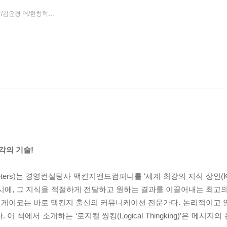
데루야 하나코,오카다 게이코 공저/김윤경 역/현창혁 감수
비즈니스북스
2019년 07월 29일
|
|
각의 기술!
ers)는 경영컨설팅사 맥킨지앤드컴퍼니를 ‘세계 최강의 지식 상인(Knowle
시에, 그 지식을 적절하게 전달하고 원하는 결과를 이끌어내는 최고의
 게이코는 바로 맥킨지 출신의 커뮤니케이션 전문가다. 논리적이고 
 책에서 소개하는 ‘로지컬 씽킹(Logical Thingking)’은 메시