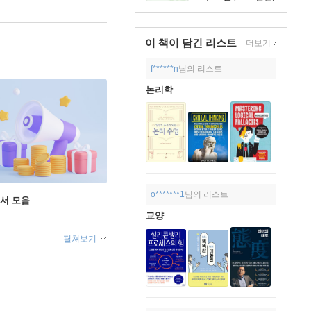
이 책이 담긴
리스트
더보기
f******n
님의 리스트
논리학
o*******1
님의 리스트
도서 모음
교양
펼쳐보기