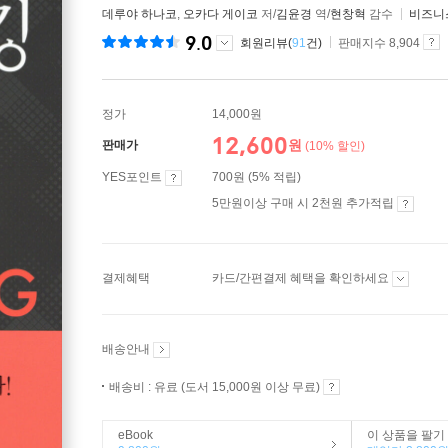
데루야 하나코
,
오카다 게이코
저/
김윤경
역/
현창혁
감수
비즈니
9.0
회원리뷰(
91
건)
판매지수 8,904
정가
14,000원
12,600
원
판매가
(10% 할인)
YES포인트
700원 (5% 적립)
5만원이상 구매 시 2천원 추가적립
결제혜택
카드/간편결제 혜택을 확인하세요
배송안내
배송비 : 유료 (도서 15,000원 이상 무료)
eBook
이 상품을 팔기