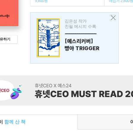
9,800원
매입가 2,800
김은성 작가
친필 메시지 수록
---------------
유하기
[예스리커버]
빵야 TRIGGER
들이
함께 산 책