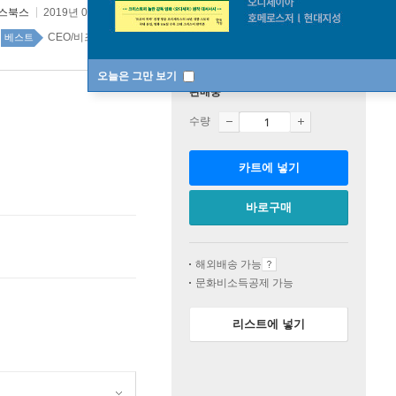
스북스
2019년 07월 29일
원서 :
ロジカル.シンキング
CEO/비즈니스맨 28위
경제 경영 top100 3주
베스트
오늘은 그만 보기
판매중
수량
카트에 넣기
바로구매
해외배송 가능
문화비소득공제 가능
리스트에 넣기