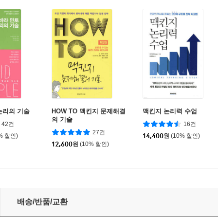
논리의 기술
HOW TO 맥킨지 문제해결
맥킨지 논리력 수업
의 기술
42건
16건
27건
% 할인)
14,400
원
(10% 할인)
12,600
원
(10% 할인)
배송/반품/교환