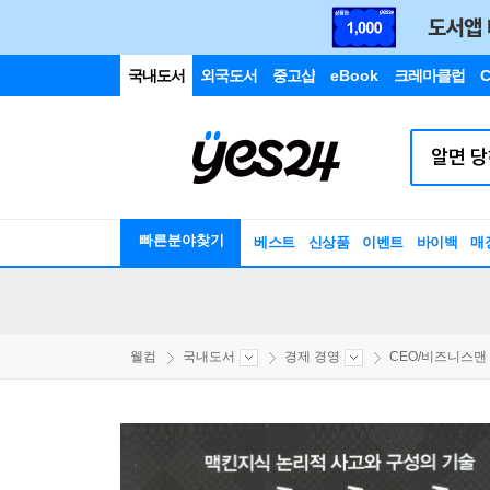
국내도서
외국도서
중고샵
eBook
크레마클럽
C
빠른분야찾기
베스트
신상품
이벤트
바이백
매
웰컴
국내도서
경제 경영
CEO/비즈니스맨