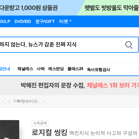
D/LP
DVD/BD
문구
/GIFT
티켓
장안내
채널예스
사락
예스펀딩
클래스24
독서유형검사
RBTI Lab
독서유형검사
박혜진 편집자의 문장 수집,
채널예스 1화 보러 가
기획/정보/시간...
소득공제
로지컬 씽킹
맥킨지식 논리적 사고와 구성의