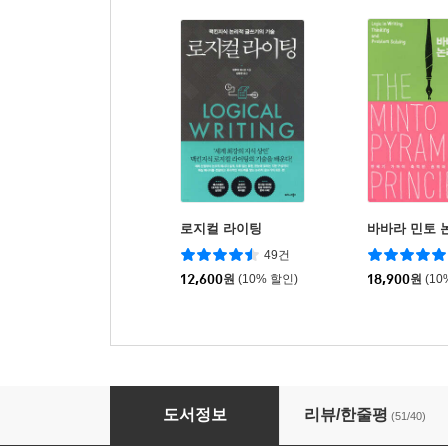
로지컬 라이팅
바바라 민토 
49건
12,600
원
(10% 할인)
18,900
원
(10
로지컬 씽킹
도서정보
리뷰/한줄평
(51/40)