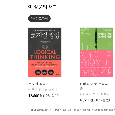
이 상품의 태그
#논리그자체
로지컬 씽킹
바바라 민토 논리의 기
술
데루야 하나코,오카다 게이코 공저/김윤경 역/현창혁 감수
비즈
|
바바라 민토 저/최정규 감수/이진원 역
12,600
원
(10% 할인)
18,900
원
(10% 할인)
검색 페이지에서 선택된 태그에 등록된 더 많은 상품을 확인해 