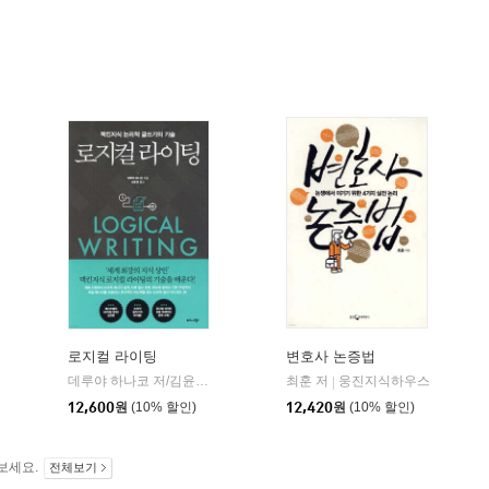
로지컬 라이팅
변호사 논증법
니스북스
데루야 하나코 저/김윤경 역/현창혁 감수
최훈 저
비즈니스북스
웅진지식하우스
|
|
더난출판사
|
12,600
원
(10% 할인)
12,420
원
(10% 할인)
보세요.
전체보기