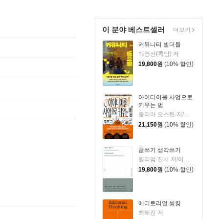
이 분야 베스트셀러
더보기
커뮤니티 빌더들
백영선(록담) 저
19,800
원
(10% 할인)
아이디어를 사업으로
키우는 법
줄리아 오스틴 저/고현석 역
21,150
원
(10% 할인)
글쓰기 생각쓰기
윌리엄 진서 저/이한중 역
19,800
원
(10% 할인)
에디토리얼 씽킹
최혜진 저