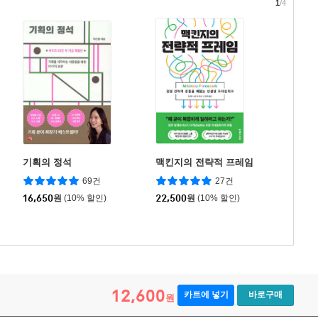
1
/4
기획의 정석
맥킨지의 전략적 프레임
69건
27건
16,650
원
(10% 할인)
22,500
원
(10% 할인)
12,600
카트에 넣기
바로구매
원