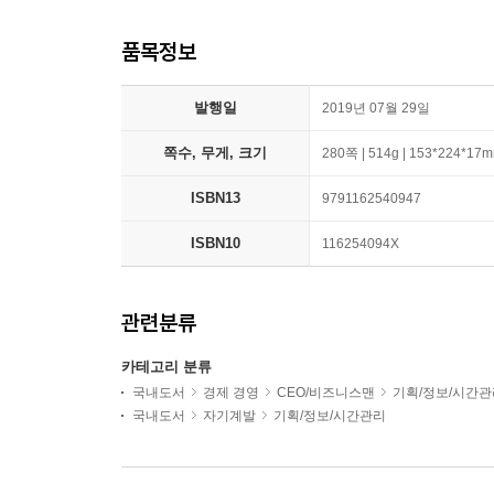
품목정보
발행일
2019년 07월 29일
쪽수, 무게, 크기
280쪽 | 514g | 153*224*17
ISBN13
9791162540947
ISBN10
116254094X
관련분류
카테고리 분류
국내도서
경제 경영
CEO/비즈니스맨
기획/정보/시간관
국내도서
자기계발
기획/정보/시간관리