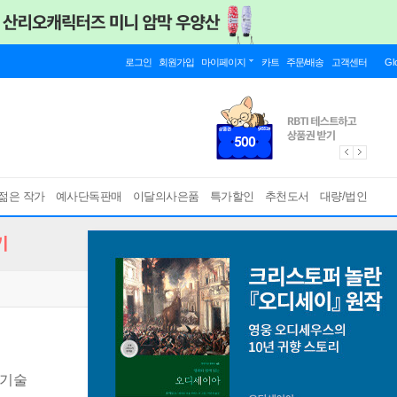
로그인
회원가입
마이페이지
카트
주문/배송
고객센터
Gl
젊은 작가
예사단독판매
이달의사은품
특가할인
추천도서
대량/법인
기
 기술