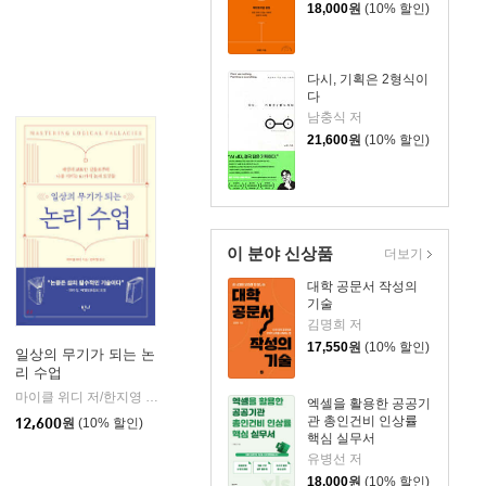
18,000
원
(10% 할인)
다시, 기획은 2형식이
다
남충식 저
21,600
원
(10% 할인)
이 분야 신상품
더보기
대학 공문서 작성의
기술
김명희 저
17,550
원
(10% 할인)
일상의 무기가 되는 논
리 수업
마이클 위디 저/한지영 역/헨리 장 추천
반니
|
엑셀을 활용한 공공기
관 총인건비 인상률
12,600
원
(10% 할인)
핵심 실무서
유병선 저
18,000
원
(10% 할인)