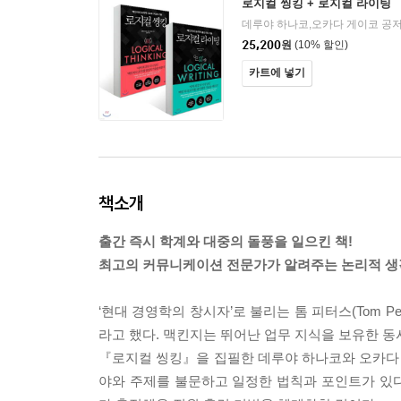
로지컬 씽킹 + 로지컬 라이팅
25,200
원
(10% 할인)
카트에 넣기
책소개
출간 즉시 학계와 대중의 돌풍을 일으킨 책!
최고의 커뮤니케이션 전문가가 알려주는 논리적 생
‘현대 경영학의 창시자’로 불리는 톰 피터스(Tom Pet
라고 했다. 맥킨지는 뛰어난 업무 지식을 보유한 동
『로지컬 씽킹』을 집필한 데루야 하나코와 오카다
야와 주제를 불문하고 일정한 법칙과 포인트가 있다. 이