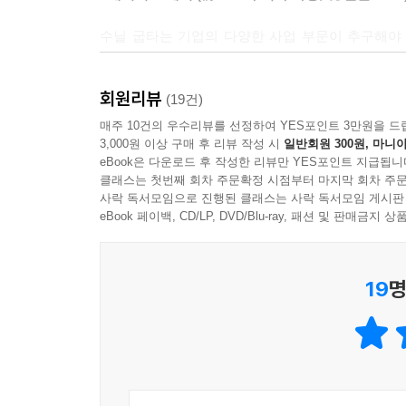
다루었다.
수닐 굽타는 기업의 다양한 사업 부문이 추구해야 
클래스이다.
- 아제이 방가 (마스터카드 CEO)
회원리뷰
(19건)
수닐 굽타는 디지털 시대에 어떻게 경쟁해야 하는
매주 10건의 우수리뷰를 선정하여 YES포인트 3만원을 드
3,000원 이상 구매 후 리뷰 작성 시
일반회원 300원, 마니아
불확실한 미래로 나아가는 기업의 구성원에게 정곡
eBook은 다운로드 후 작성한 리뷰만 YES포인트 지급됩니
- 유베르 졸리 (베스트바이 회장)
클래스는 첫번째 회차 주문확정 시점부터 마지막 회차 주문
사락 독서모임으로 진행된 클래스는 사락 독서모임 게시판
많은 기업과 함께 디지털 전환을 위해 일했는데, 수
eBook 페이백, CD/LP, DVD/Blu-ray, 패션 및 판매금
근본적인 문제를 해결하는 상황이라면 이 책은 명확
- 데이비드 에델만 (미국의 의료 보험회사 애트나의 
19
명
수닐 굽타가 세세하게 살핀 흥미로운 디지털 전략 
- 호마르 S. 아브라함센 (PwC 노르웨이 CEO)
수닐 굽타는 디지털 전략을 이해하고 추진하는 방법
- 쇠렌 뢰셀 (PwC의 경영진 교육 글로벌 센터장)