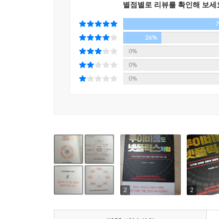
별점별로 리뷰를 확인해 보세
새로운 기술과 기업의 등장으로 기존 산업계는 무
걸어야 한다. 디지털 전환을 이루고 싶다면 필독을 
26%
- 비자이 샤르마 (페이티엠 창립자이자 CEO)
0%
0%
0%
2
2