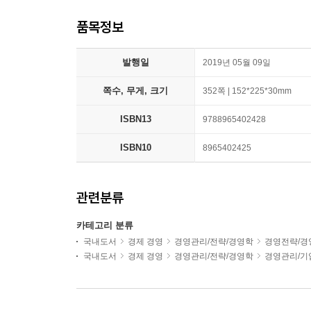
품목정보
발행일
2019년 05월 09일
쪽수, 무게, 크기
352쪽 | 152*225*30mm
ISBN13
9788965402428
ISBN10
8965402425
관련분류
카테고리 분류
국내도서
경제 경영
경영관리/전략/경영학
경영전략/경
국내도서
경제 경영
경영관리/전략/경영학
경영관리/기