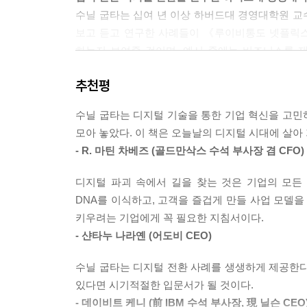
수닐 굽타는 십여 년 이상 하버드대 경영대학원 교
보고 듣고 연구한 사례들이 《루이비통도 넷플릭스
하는지 보여줄 것이며, 예시 중에는 비즈니스를 
전체를 아우를 수 있는 디지털 전략을 수립하고, 
추천평
디지털 전환에 성공한 당사자에게 직접 듣는 생생한
수닐 굽타는 디지털 기술을 통한 기업 혁신을 고민
수닐 굽타는 수많은 글로벌 기업을 연구하면서 
모아 놓았다. 이 책은 오늘날의 디지털 시대에 살아
어도비 CEO, 마스터카드 CEO, 골드만 삭스 C
- R. 마틴 차베즈 (골드만삭스 수석 부사장 겸 CFO)
알차게 담아냈다. 그들은 주변에서 우려를 표하던
수 있는지 알고 있었기 때문에 주변의 만류에도 
디지털 파괴 속에서 길을 찾는 것은 기업의 모든
생생하게 담아냈다.
DNA를 이식하고, 고객을 즐겁게 만들 사업 모델을
키우려는 기업에게 꼭 필요한 지침서이다.
다양한 산업 분야에서 적용되는 광범위한 사례를 한
- 샨타누 나라옌 (어도비 CEO)
디지털 전환은 IT 기업이나 스타트업에서만 관심 
있다. 아마존 같은 유통회사가 전자기기를 생산하고 
수닐 굽타는 디지털 전환 사례를 생생하게 제공한다
구도가 만들어진 것이다. GE, P&G, 지멘스와 
있다면 시기적절한 입문서가 될 것이다.
디지털 전략으로 고객에게 새로운 경험을 가져다준
- 데이비트 케니 (前 IBM 수석 부사장, 現 닐슨 CEO