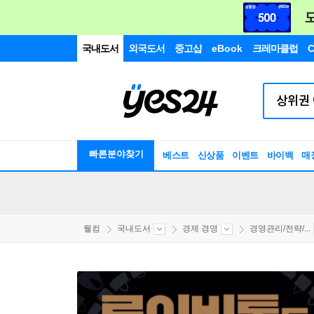
국내도서
외국도서
중고샵
eBook
크레마클럽
C
빠른분야찾기
베스트
신상품
이벤트
바이백
매
웰컴
국내도서
경제 경영
경영관리/전략/...