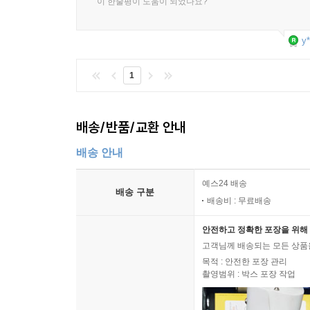
에비 호타테 야키
이 한줄평이 도움이 되었나요?
구루마에비 토반야키
훈제오리와 레드어니언 마멀레이드
y*
항정살 호우바야키
밧테라즈시
1
스키야키 돈부리
마쓰타케 하모 돈부리
배송/반품/교환 안내
유자 소르베
배송 안내
11~12月
예스24 배송
배송 구분
회석요리
배송비 : 무료배송
사요리 칩
안전하고 정확한 포장을 위해 
즈와이가니와 스위트 칠리 소스
고객님께 배송되는 모든 상품을
자완무시와 유주안
목적 : 안전한 포장 관리
사케 젤리를 곁들인 나마가키
촬영범위 : 박스 포장 작업
가쓰오지의 오뎅
다라 지리