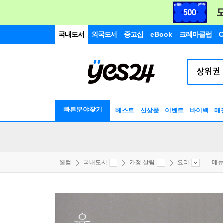
국내도서
외국도서
중고샵
eBook
크레마클럽
C
빠른분야찾기
베스트
신상품
이벤트
바이백
매
웰컴
국내도서
가정 살림
요리
메뉴