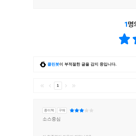
구시야키
아게도후 돈부리
네기토로 아나고 돈부리
1
명
하쓰마무시
히야시 라멘
시소와 오이 그라니타
9~10月
클린봇
이 부적절한 글을 감지 중입니다.
가을 스시
무화과와 프로슈토 햄
1
가쓰오 다다키
시메사바와 스미소
도빙무시
종이책
구매
스파이시 크림을 곁들인 시샤모
소스중심
고하다 난반즈케
사이교 미소를 곁들인 아유야키