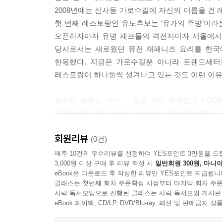
5~6月
2008년에는 신사동 가로수길에 자신의 이름을 건 레
첫 번째 레스토랑인 유노추보는 ‘유가의 주방’이라는
마쿠노우치 벤토
오픈하자마자 유명 셰프들의 격전지이자 서울에서
이시가레이 엔가와 아부리
당시로서는 새로웠던 퓨전 재패니즈 요리를 한국
가니 센베이
한몫했다. 지금은 가로수길뿐 아니라 트렌드세터
가니 치즈 유바 마키
레스토랑이 하나둘씩 생겨나고 있는 것도 이런 이
가라스미
이시가레이 새꼬시
유희영 셰프는 이미 『특급 셰프 유희영의 COO
발사믹 드레싱을 곁들인 다코 샐러드
공개한 바 있다. 이번 책에서는 제철 재료를 
세비체
유노추보와 유노추보스시를 통해 선보여 호평을 받
회원리뷰
아게다시 치즈 도후
대한 설명과 재료에서 가장 최상의 맛을 뽑아내는
(0건)
니베 쑥국
그밖에도 두 개의 레스토랑을 책임지고 있는 오
매주 10건의 우수리뷰를 선정하여 YES포인트 3만원을 드
3,000원 이상 구매 후 리뷰 작성 시
일반회원 300원, 마니아
사이교미소를 곁들인 이와가키 야키
요리철학까지 솔직담백하게 이야기한다.
eBook은 다운로드 후 작성한 리뷰만 YES포인트 지급됩니
다코 고로케
클래스는 첫번째 회차 주문확정 시점부터 마지막 회차 주문
마나가쓰오 유자조림과 살사 베르데
『유노추보』는 현장에서 일하고 있는 셰프들에게는
사락 독서모임으로 진행된 클래스는 사락 독서모임 게시판
긴키 야키와 포트와인 소스
훌륭한 가이드가 되어줄 것이다.
eBook 페이백, CD/LP, DVD/Blu-ray, 패션 및 판매금
유노추보 스타일의 함박 스테이크