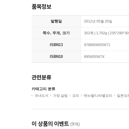
품목정보
발행일
2012년 05월 20일
쪽수, 무게, 크기
352쪽 | 1,702g | 235*290*
ISBN13
9788956055671
ISBN10
895605567X
관련분류
카테고리 분류
국내도서
가정 살림
요리
메뉴별/나라별요리
일본요
이 상품의 이벤트
(9개)