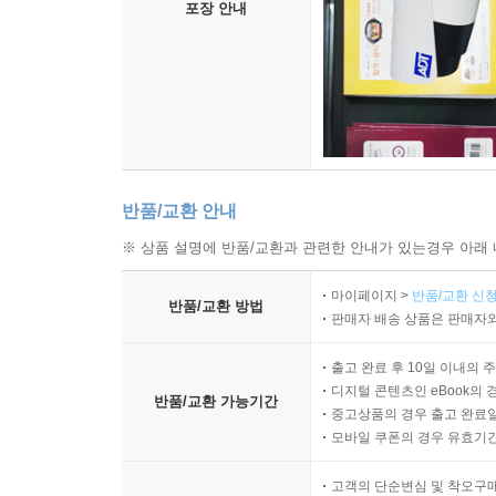
포장 안내
스파이시 소이 소스를 곁들인 타라 무시
후구 가라아게
후구 니즈케
가지키겐친 야키와 와후 소스
나마가키 덴푸라와 발사믹 드레싱에 버무린 루콜라
도로 스테이크
돈조쿠 아라니
반품/교환 안내
야키니쿠 돈부리
※ 상품 설명에 반품/교환과 관련한 안내가 있는경우 아래 
뎃카 마키
치즈 도후
마이페이지 >
반품/교환 신청
반품/교환 방법
판매자 배송 상품은 판매자와
Sause & Basic
출고 완료 후 10일 이내의 
디지털 콘텐츠인 eBook의 
반품/교환 가능기간
중고상품의 경우 출고 완료일
모바일 쿠폰의 경우 유효기간(
고객의 단순변심 및 착오구