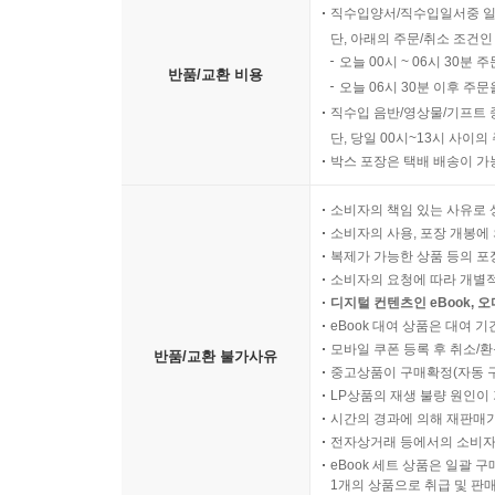
직수입양서/직수입일서중 일
단, 아래의 주문/취소 조건인
오늘 00시 ~ 06시 30분 
반품/교환 비용
오늘 06시 30분 이후 주문
직수입 음반/영상물/기프트 
단, 당일 00시~13시 사이
박스 포장은 택배 배송이 가
소비자의 책임 있는 사유로 
소비자의 사용, 포장 개봉에 
복제가 가능한 상품 등의 포장을 
소비자의 요청에 따라 개별
디지털 컨텐츠인 eBook, 
eBook 대여 상품은 대여 기
모바일 쿠폰 등록 후 취소/환
반품/교환 불가사유
중고상품이 구매확정(자동 
LP상품의 재생 불량 원인이 기
시간의 경과에 의해 재판매가
전자상거래 등에서의 소비자
eBook 세트 상품은 일괄 
1개의 상품으로 취급 및 판매