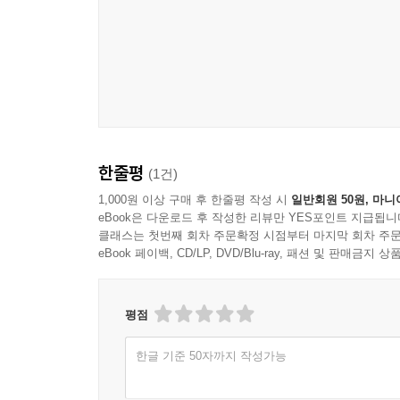
부타 가쿠니
시로에비 스노모노
간장게장 지라시
7~8月
여름 스시
한줄평
(1건)
하모 유비키
우니 모히토
1,000원 이상 구매 후 한줄평 작성 시
일반회원 50원, 마니
eBook은 다운로드 후 작성한 리뷰만 YES포인트 지급됩니
아와비 사쿠라니
클래스는 첫번째 회차 주문확정 시점부터 마지막 회차 주문
스즈키 아라이와 규리즈케
eBook 페이백, CD/LP, DVD/Blu-ray, 패션 및 판매금
아오리이카 스즈메다이 물회
부도마메 샐러드
토사스를 곁들인 호타테 야키
평점
쓰보야키
한글 기준 50자까지 작성가능
하모 니즈케
커리 파우더를 뿌린 닭 날개 튀김