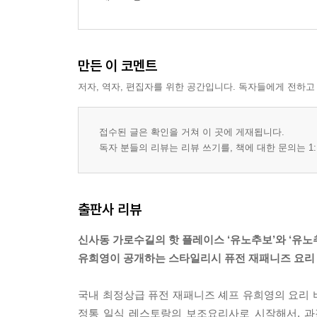
봄 스시
노도구로 아부리
다치우오 샐러드
만든 이 코멘트
로메인 레터스와 사케 샐러드
저자, 역자, 편집자를 위한 공간입니다. 독자들에게 전하고
어니언 타워 샐러드
와규 미즈나 샐러드
시라우오 아게
접수된 글은 확인을 거쳐 이 곳에 게재됩니다.
이이다코 구로아게
독자 분들의 리뷰는 리뷰 쓰기를, 책에 대한 문의는 1:
우니 덴푸라
노도구로 우니 야키
살사 베르데를 곁들인 미루가이와 가라스미
출판사 리뷰
뎃판 등심 스테이크
하마구리 그라탱
신사동 가로수길의 핫 플레이스 ‘유노추보’와 ‘유노
사케 오얏코 돈부리
유희영이 공개하는 스타일리시 퓨전 재패니즈 요리
도리가이 샤부샤부
우메보시 아이스크림과 단팥
국내 최정상급 퓨전 재패니즈 셰프 유희영의 요리 
정통 일식 레스토랑의 보조요리사로 시작해서, 과