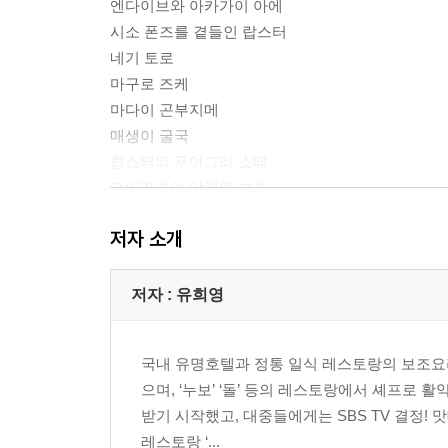
엔다이브와 아카가이 아에
시소 폰즈를 곁들인 랍스터
네기 토로
마구로 즈케
마다이 곤부지메
매생이 굴국
랍스터와 푸아그라 소테
다이라가이 야키와 부추
베이컨으로 만 안코우 야키와 클램 차우더
저자 소개
은대구 아라니
우마니
아보카도를 곁들인 안키모 스노모노
저자 : 유희영
홍합밥
마다이 곤부지메 차스케
국내 유명호텔과 정통 일식 레스토랑의 보조요리
구로 모치이리 도후와 유주안
으며, ‘누보’ ‘돌’ 등의 레스토랑에서 셰프로 
받기 시작했고, 대중들에게는 SBS TV 결정! 
3~4月
레스토랑 ‘...