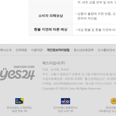
우, 세트 상품 전부 및 세트
상품의 불량에 의한 반품, 교
소비자 피해보상
준하여 처리됨
환불 지연에 따른 배상
대금 환불 및 환불 지연에 
회사소개
인재채용
이용약관
개인정보처리방침
청소년보호정책
도서홍보안내
대표 : 김석환, 최세라
주소 : 서울시 영등포구 은행로 11, 5층~6층(여의도동,일신
사업자등록번호 : 229-81-37000 통신판매업신고 : 제 200
이메일 : yes24help@yes24.com 호스팅 서비스사업자 :
Copyright ⓒ YES24 Corp. All Rights Reserved.