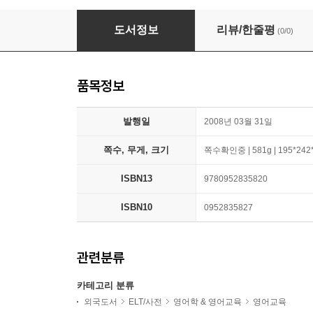
Practical Everyday English
도서정보
리뷰/한줄평
(0/0)
품목정보
발행일
2008년 03월 31일
쪽수, 무게, 크기
쪽수확인중 | 581g | 195*24
ISBN13
9780952835820
ISBN10
0952835827
관련분류
카테고리 분류
외국도서
ELT/사전
영어학 & 영어교육
영어교육