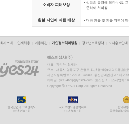
상품의 불량에 의한 반품, 교
소비자 피해보상
준하여 처리됨
환불 지연에 따른 배상
대금 환불 및 환불 지연에 
회사소개
인재채용
이용약관
개인정보처리방침
청소년보호정책
도서홍보안내
대표 : 김석환, 최세라
주소 : 서울시 영등포구 은행로 11, 5층~6층(여의도동,일신
사업자등록번호 : 229-81-37000 통신판매업신고 : 제 200
이메일 : yes24help@yes24.com 호스팅 서비스사업자 :
Copyright ⓒ YES24 Corp. All Rights Reserved.