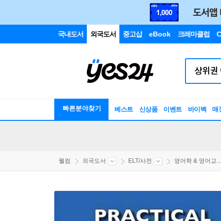
국내도서
외국도서
중고샵
eBook
크레마클럽
C
빠른분야찾기
베스트
신상품
이벤트
바이백
매
웰컴
외국도서
ELT/사전
영어학 & 영어교...