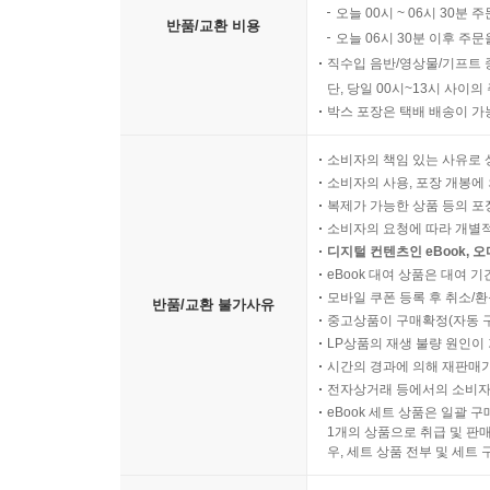
오늘 00시 ~ 06시 30분 
반품/교환 비용
오늘 06시 30분 이후 주문
직수입 음반/영상물/기프트 
단, 당일 00시~13시 사이
박스 포장은 택배 배송이 가
소비자의 책임 있는 사유로 
소비자의 사용, 포장 개봉에 
복제가 가능한 상품 등의 포장을 
소비자의 요청에 따라 개별
디지털 컨텐츠인 eBook, 
eBook 대여 상품은 대여 기
모바일 쿠폰 등록 후 취소/환
반품/교환 불가사유
중고상품이 구매확정(자동 
LP상품의 재생 불량 원인이 기
시간의 경과에 의해 재판매가
전자상거래 등에서의 소비자
eBook 세트 상품은 일괄 
1개의 상품으로 취급 및 판매
우, 세트 상품 전부 및 세트