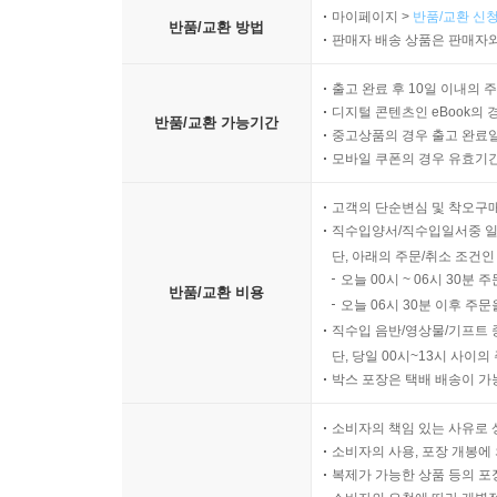
마이페이지 >
반품/교환 신청
반품/교환 방법
판매자 배송 상품은 판매자와
출고 완료 후 10일 이내의 
디지털 콘텐츠인 eBook의 
반품/교환 가능기간
중고상품의 경우 출고 완료일
모바일 쿠폰의 경우 유효기간(
고객의 단순변심 및 착오구
직수입양서/직수입일서중 일
단, 아래의 주문/취소 조건인
오늘 00시 ~ 06시 30분 
반품/교환 비용
오늘 06시 30분 이후 주문
직수입 음반/영상물/기프트 
단, 당일 00시~13시 사이
박스 포장은 택배 배송이 가
소비자의 책임 있는 사유로 
소비자의 사용, 포장 개봉에 
복제가 가능한 상품 등의 포장을 