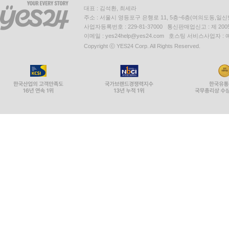
대표 : 김석환, 최세라
주소 : 서울시 영등포구 은행로 11, 5층~6층(여의도동,일신
사업자등록번호 : 229-81-37000 통신판매업신고 : 제 200
이메일 : yes24help@yes24.com 호스팅 서비스사업자 :
Copyright ⓒ YES24 Corp. All Rights Reserved.