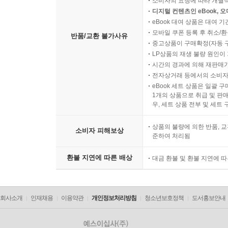
소비자의 요청에 따라 개별
디지털 컨텐츠인 eBook, 
eBook 대여 상품은 대여 기
모바일 쿠폰 등록 후 취소/환
반품/교환 불가사유
중고상품이 구매확정(자동 
LP상품의 재생 불량 원인이 기
시간의 경과에 의해 재판매가
전자상거래 등에서의 소비자
eBook 세트 상품은 일괄 
1개의 상품으로 취급 및 판매
우, 세트 상품 전부 및 세트
상품의 불량에 의한 반품, 교
소비자 피해보상
준하여 처리됨
환불 지연에 따른 배상
대금 환불 및 환불 지연에 
회사소개
인재채용
이용약관
개인정보처리방침
청소년보호정책
도서홍보안내