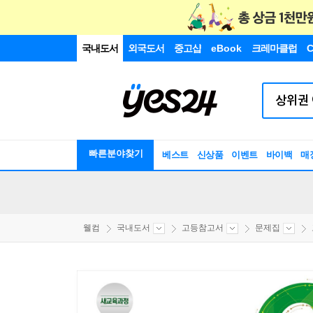
국내도서
외국도서
중고샵
eBook
크레마클럽
C
빠른분야찾기
베스트
신상품
이벤트
바이백
매
웰컴
국내도서
고등참고서
문제집